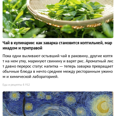
Чай в кулинарии: как заварка становится коптильней, мар
инадом и приправой
Пока одни выливают остывший чай в раковину, другие коптя
т на нем утку, маринуют свинину и варят рис. Ароматный лис
т давно перерос статус напитка — теперь заварка превращает
обычные блюда в нечто среднее между ресторанным ужино
м и химической лабораторией.
Еда и рецепты
6 912