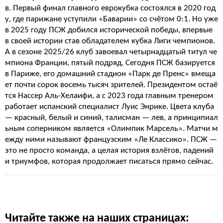
в. Первый финал главного еврокубка состоялся в 2020 год
у, где парижане уступили «Баварии» со счётом 0:1. Но уже
в 2025 году ПСЖ добился исторической победы, впервые
в своей истории став обладателем кубка Лиги чемпионов.
А в сезоне 2025/26 клуб завоевал четырнадцатый титул че
мпиона Франции, пятый подряд. Сегодня ПСЖ базируется
в Париже, его домашний стадион «Парк де Пренс» вмеща
ет почти сорок восемь тысяч зрителей. Президентом остаё
тся Нассер Аль-Хелаифи, а с 2023 года главным тренером
работает испанский специалист Луис Энрике. Цвета клуба
— красный, белый и синий, талисман — лев, а принципиал
ьным соперником является «Олимпик Марсель». Матчи м
ежду ними называют французским «Ле Классико». ПСЖ —
это не просто команда, а целая история взлётов, падений
и триумфов, которая продолжает писаться прямо сейчас.
Читайте также на наших страницах: