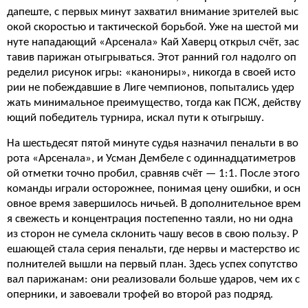
дапеште, с первых минут захватил внимание зрителей выс
окой скоростью и тактической борьбой. Уже на шестой ми
нуте нападающий «Арсенала» Кай Хаверц открыл счёт, зас
тавив парижан отыгрываться. Этот ранний гол надолго оп
ределил рисунок игры: «канониры», никогда в своей исто
рии не побеждавшие в Лиге чемпионов, попытались удер
жать минимальное преимущество, тогда как ПСЖ, действу
ющий победитель турнира, искал пути к отыгрышу.
На шестьдесят пятой минуте судья назначил пенальти в во
рота «Арсенала», и Усман Дембеле с одиннадцатиметров
ой отметки точно пробил, сравняв счёт — 1:1. После этого
команды играли осторожнее, понимая цену ошибки, и осн
овное время завершилось ничьей. В дополнительное врем
я свежесть и концентрация постепенно таяли, но ни одна
из сторон не сумела склонить чашу весов в свою пользу. Р
ешающей стала серия пенальти, где нервы и мастерство ис
полнителей вышли на первый план. Здесь успех сопутство
вал парижанам: они реализовали больше ударов, чем их с
оперники, и завоевали трофей во второй раз подряд.