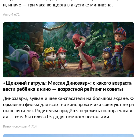
и, иначе — три часа концерта в акустике минивэна.
Авто
4 671
«Щенячий патруль: Миссия Динозавр»: с какого возраста
вести ребёнка в кино — возрастной рейтинг и советы
Динозавры, вулкан и щенки-спасатели на большом экране. Ф
ормально фильм для всех, но кинопрокатчики советуют не ра
ньше пяти лет. Родителям придётся пережить полтора часа л
ая — хотя бы голоса L5 дадут немного ностальгии.
Кино и сериалы
4 714