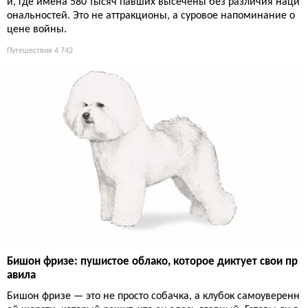
и, где имена 580 тысяч павших высечены без различия наци
ональностей. Это не аттракционы, а суровое напоминание о
цене войны.
Путешествия
4 742
Бишон фризе: пушистое облако, которое диктует свои пр
авила
Бишон фризе — это не просто собачка, а клубок самоуверенн