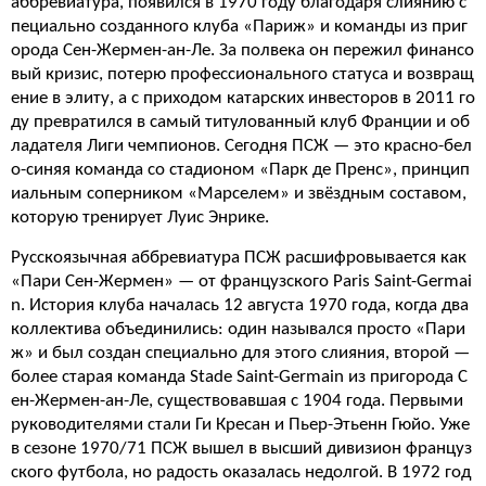
аббревиатура, появился в 1970 году благодаря слиянию с
пециально созданного клуба «Париж» и команды из приг
орода Сен-Жермен-ан-Ле. За полвека он пережил финансо
вый кризис, потерю профессионального статуса и возвращ
ение в элиту, а с приходом катарских инвесторов в 2011 го
ду превратился в самый титулованный клуб Франции и об
ладателя Лиги чемпионов. Сегодня ПСЖ — это красно-бел
о-синяя команда со стадионом «Парк де Пренс», принцип
иальным соперником «Марселем» и звёздным составом,
которую тренирует Луис Энрике.
Русскоязычная аббревиатура ПСЖ расшифровывается как
«Пари Сен-Жермен» — от французского Paris Saint-Germai
n. История клуба началась 12 августа 1970 года, когда два
коллектива объединились: один назывался просто «Пари
ж» и был создан специально для этого слияния, второй —
более старая команда Stade Saint-Germain из пригорода С
ен-Жермен-ан-Ле, существовавшая с 1904 года. Первыми
руководителями стали Ги Кресан и Пьер-Этьенн Гюйо. Уже
в сезоне 1970/71 ПСЖ вышел в высший дивизион француз
ского футбола, но радость оказалась недолгой. В 1972 год