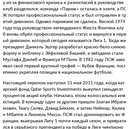
у из-за финансового кризиса и разногласий в руководстве
клуб разделился: команда «Париж» осталась в элите, а ПС
Ж потерял профессиональный статус и был отправлен в тр
етий дивизион. Однако парижане не сдались. Весной 1974
года под руководством легендарного Жюста Фонтена клу
б вновь обрёл профессиональный статус и вернулся в перв
ый дивизион, который сегодня называется Лига 1. Тогда же
президент Даниэль Эштер разработал красно-бело-синюю
форму и эмблему с Эйфелевой башней, а звёздами стали
Мустафа Дахлеб и Франсуа М’Пеле. В 1982 году ПСЖ заво
евал свой первый крупный трофей — Кубок Франции, пост
епенно укрепляя позиции в национальном футболе.
Настоящий перелом наступил 31 мая 2011 года, когда кат
арский фонд Qatar Sports Investments выкупил семьдесят
процентов акций клуба. Началась эпоха колоссальных инв
естиций. В команду один за другим пришли Златан Ибраги
мович, Тиагу Силва, Дэвид Бекхэм, а затем Неймар, Килиа
н Мбаппе и Лионель Месси. ПСЖ стал доминировать во Ф
ранции, выигрывая Лигу 1 почти каждый сезон, и преврати
лся в серьёзного претендента на победу в Лиге чемпионо