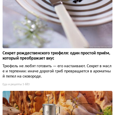
Секрет рождественского трюфеля: один простой приём,
который преображает вкус
Трюфель не любят готовить — его настаивают. Секрет в масл
е и терпении: иначе дорогой гриб превращается в ароматны
й пепел на сковороде.
Еда и рецепты
5 683