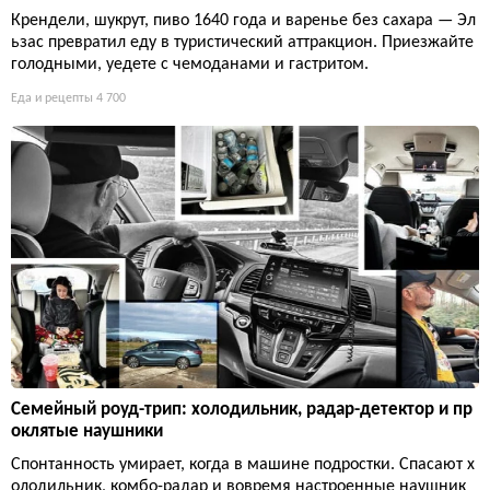
Крендели, шукрут, пиво 1640 года и варенье без сахара — Эл
ьзас превратил еду в туристический аттракцион. Приезжайте
голодными, уедете с чемоданами и гастритом.
Еда и рецепты
4 700
Семейный роуд-трип: холодильник, радар-детектор и пр
оклятые наушники
Спонтанность умирает, когда в машине подростки. Спасают х
олодильник, комбо-радар и вовремя настроенные наушник