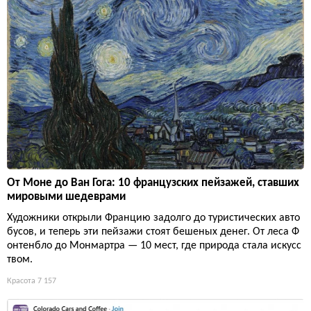
От Моне до Ван Гога: 10 французских пейзажей, ставших
мировыми шедеврами
Художники открыли Францию задолго до туристических авто
бусов, и теперь эти пейзажи стоят бешеных денег. От леса Ф
онтенбло до Монмартра — 10 мест, где природа стала искусс
твом.
Красота
7 157