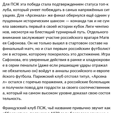
Для ПСЖ эта победа стала подтверждением статуса топ-к
луба, который умеет побеждать в самых напряжённых сит
уациях. Для «Арсенала» же финал обернулся ещё одним у
пущенным историческим шансом — команда так и не сум
ела завоевать первый в своей истории кубок Лиги чемпио
нов, несмотря на блестящий турнирный путь. Отдельного
внимания заслуживает участие российского вратаря Матв
ея Сафонова. Он не только вышел в стартовом составе на
финальный матч, но и стал первым российским футболист
ом в истории, которому покорилось это достижение. Игра
Сафонова, его уверенные действия в рамке и хладнокрови
е в серии пенальти (даже если решающие удары отражал
не обязательно он) войдут в анналы российского и европе
йского футбола. Парижский клуб отстоял титул, «Арсена
л» остался с горечью поражения, а российские болельщик
и получили повод для гордости за своего соотечественник
а, который на самом высоком уровне доказал свою состоя
тельность.
Французский клуб ПСЖ, чьё название привычно звучит как