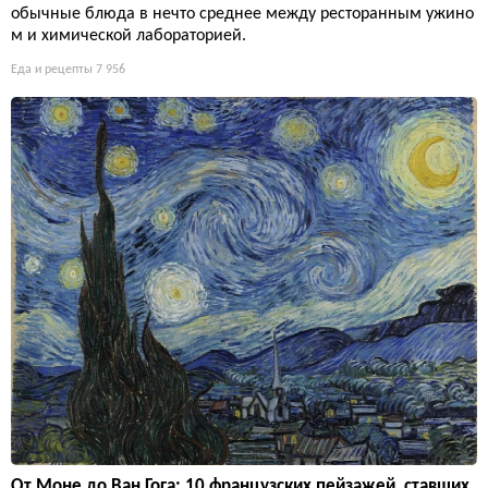
обычные блюда в нечто среднее между ресторанным ужино
м и химической лабораторией.
Еда и рецепты
7 956
От Моне до Ван Гога: 10 французских пейзажей, ставших