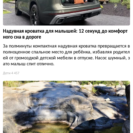
Надувная кроватка для малышей: 12 секунд до комфорт
ного сна в дороге
За полминуты компактная надувная кроватка превращается в
полноценное спальное место для ребёнка, избавляя родител
ей от громоздкой детской мебели в отпуске. Насос шумный, з
ато малыш спит отлично.
Дети
4 457