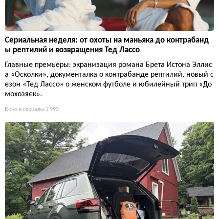
Сериальная неделя: от охоты на маньяка до контрабанд
ы рептилий и возвращения Тед Лассо
Главные премьеры: экранизация романа Брета Истона Эллис
а «Осколки», документалка о контрабанде рептилий, новый с
езон «Тед Лассо» о женском футболе и юбилейный трип «До
мохозяек».
Кино и сериалы
1 993