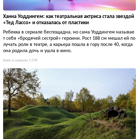
Ханна Уоддингем: как театральная актриса стала звездой
«Тед Лассо» и отказалась от пластики
Ребекка в сериале беспощадна, но сама Уоддингем называе
т себя «бродячей сестрой» героини. Рост 188 см мешал ей по
лучать роли в театре, а карьера пошла в гору после 40, когда
она родила дочь и ушла в кино.
Кино и сериалы
5 078