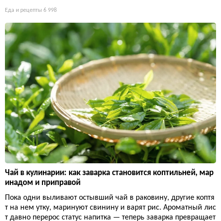
Еда и рецепты
6 998
Чай в кулинарии: как заварка становится коптильней, мар
инадом и приправой
Пока одни выливают остывший чай в раковину, другие коптя
т на нем утку, маринуют свинину и варят рис. Ароматный лис
т давно перерос статус напитка — теперь заварка превращает