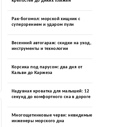
крепостей до диких пляжей
Рак-богомол: морской хищник с
суперзрением и ударом пули
Весенний автогараж: скидки на уход,
инструменты и технологии
Корсика под парусом: два дня от
Кальви до Каржеза
Надувная кроватка для малышей: 12
секунд до комфортного сна в дороге
Многощетинковые черви: невидимые
инженеры морского дна