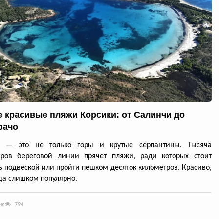
 красивые пляжи Корсики: от Салинчи до
фачо
а — это не только горы и крутые серпантины. Тысяча
тров береговой линии прячет пляжи, ради которых стоит
ь подвеской или пройти пешком десяток километров. Красиво,
да слишком популярно.
ия
794