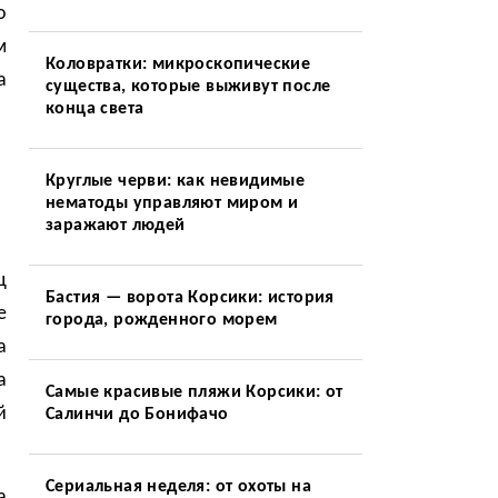
о
м
Коловратки: микроскопические
а
существа, которые выживут после
конца света
Круглые черви: как невидимые
нематоды управляют миром и
заражают людей
ц
Бастия — ворота Корсики: история
е
города, рожденного морем
а
а
Самые красивые пляжи Корсики: от
й
Салинчи до Бонифачо
Сериальная неделя: от охоты на
а