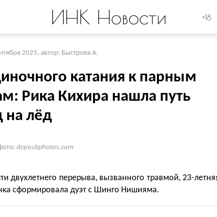
ИНК Новости
+18
ентября 2025
,
автор: Быстрова А.
диночного катания к парным
ам: Рика Кихира нашла путь
 на лёд
фото:
depositphotos.com
ти двухлетнего перерыва, вызванного травмой, 23-летня
нка сформировала дуэт с Шинго Нишияма.