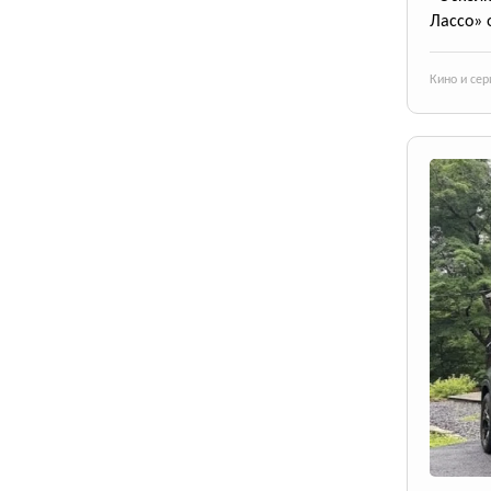
Лассо» 
Кино и се