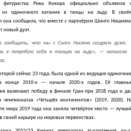
я фигуристка Рика Кихира официально объявила 
 из одиночного катания в танцы на льду. В своё
и она сообщила, что вместе с партнёром Шинго Нишиям
т новый дуэт.
а сообщить, что мы с Синго Нисяма создаем дуэт.
рь я попробую себя в танцах на льду», — написала
ра.
оторой сейчас 23 года, была одной из ведущих одиночни
 конце 2010-х — начале 2020-х годов. Её главны
ия включают победу в финале Гран-при 2018 года и дв
а чемпионатах «Четырёх континентов» (2019, 2020). Н
те мира 2019 года она заняла четвёртое место — лучши
 в своей карьере на мировых первенствах.
зона 2022/23 Кихира прекратила выступления из-з