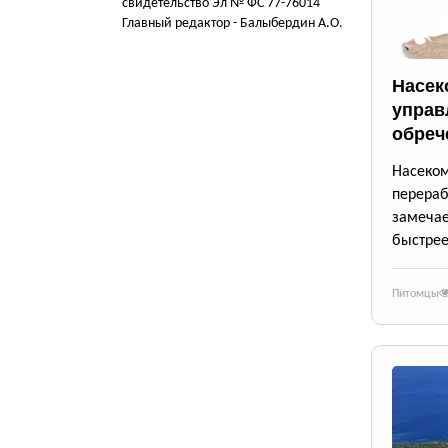
свидетельство Эл № ФС 77-76014
Главный редактор - Балыбердин А.О.
Насек
управ
обреч
Насек
перера
замеча
быстрее
Питомцы