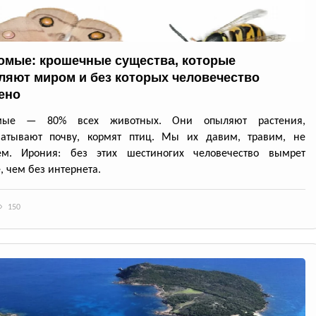
омые: крошечные существа, которые
ляют миром и без которых человечество
ено
омые — 80% всех животных. Они опыляют растения,
батывают почву, кормят птиц. Мы их давим, травим, не
ем. Ирония: без этих шестиногих человечество вымрет
, чем без интернета.
150