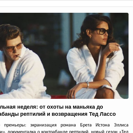
льная неделя: от охоты на маньяка до
абанды рептилий и возвращения Тед Лассо
е премьеры: экранизация романа Брета Истона Эллиса
и», документалка о контрабанде рептилий, новый сезон «Тед