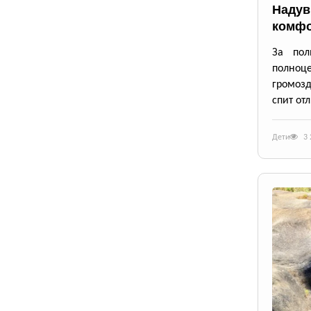
Надув
комфо
За пол
полноце
громозд
спит от
Дети
3 