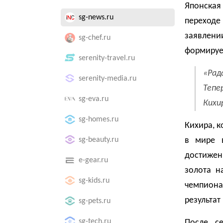
Японска
sg-news.ru
переходе
заявлени
sg-chef.ru
формируе
serenity-travel.ru
«Рад
serenity-media.ru
Тепе
sg-eva.ru
Кихи
sg-homes.ru
Кихира, к
sg-beauty.ru
в мире в
достижен
e-gear.ru
золота н
sg-kids.ru
чемпиона
результат
sg-pets.ru
sg-tech.ru
После се