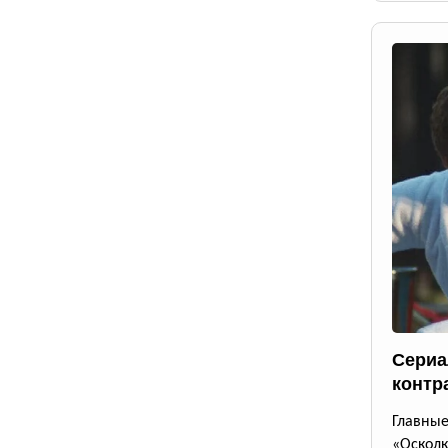
Сериа
контр
Главны
«Осколк