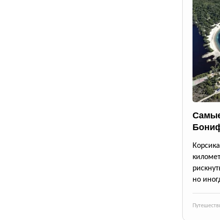
Самые
Бони
Корсик
киломе
рискнут
но иног
Путешеств