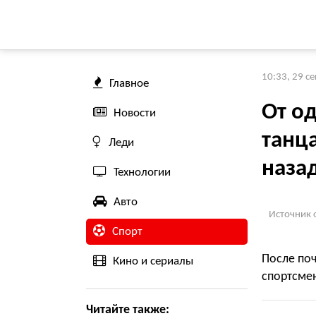
10:33, 29 с
Главное
От о
Новости
танц
Леди
назад
Технологии
Авто
Источник 
Спорт
После поч
Кино и сериалы
спортсме
Читайте также: