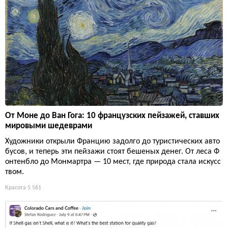
От Моне до Ван Гога: 10 французских пейзажей, ставших
мировыми шедеврами
Художники открыли Францию задолго до туристических авто
бусов, и теперь эти пейзажи стоят бешеных денег. От леса Ф
онтенбло до Монмартра — 10 мест, где природа стала искусс
твом.
Красота
5 561