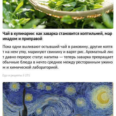
Чай в кулинарии: как заварка становится коптильней, мар
инадом и приправой
Пока одни выливают остывший чай в раковину, другие коптя
т на нем утку, маринуют свинину и варят рис. Ароматный лис
т давно перерос статус напитка — теперь заварка превращает
обычные блюда в нечто среднее между ресторанным ужино
м и химической лабораторией.
Еда и рецепты
5 271