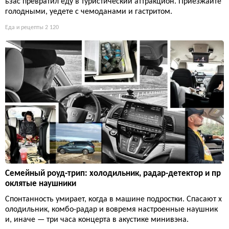
ьзас превратил еду в туристический аттракцион. Приезжайте
голодными, уедете с чемоданами и гастритом.
Еда и рецепты
2 120
Семейный роуд-трип: холодильник, радар-детектор и пр
оклятые наушники
Спонтанность умирает, когда в машине подростки. Спасают х
олодильник, комбо-радар и вовремя настроенные наушник
и, иначе — три часа концерта в акустике минивэна.