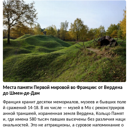
Места памяти Первой мировой во Франции: от Вердена
до Шмен-де-Дам
Франция хранит десятки мемориалов, музеев и бывших поле
й сражений 14-18. В их числе — музей в Мо с реконструиров
анной траншеей, израненная земля Вердена, Кольцо Памят
и, где имена 580 тысяч павших высечены без различия наци
ональностей. Это не аттракционы, а суровое напоминание о