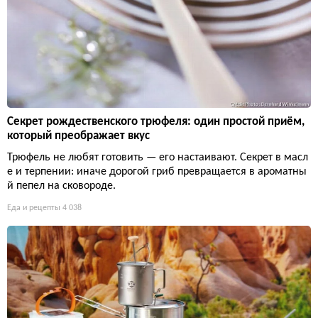
Секрет рождественского трюфеля: один простой приём,
который преображает вкус
Трюфель не любят готовить — его настаивают. Секрет в масл
е и терпении: иначе дорогой гриб превращается в ароматны
й пепел на сковороде.
Еда и рецепты
4 038