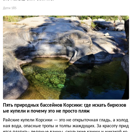
Дети
185
Пять природных бассейнов Корсики: где искать бирюзов
ые купели и почему это не просто пляж
Райские купели Корсики — это не открыточная гладь, а холод
ная вода, опасные тропы и толпы жаждущих. За красоту прид
ется платить: ледяные ванны, скользкие камни и никакой ко