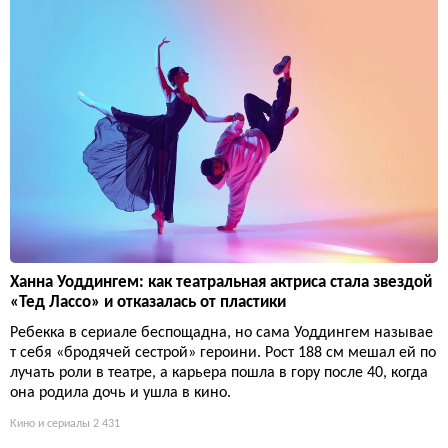
Ханна Уоддингем: как театральная актриса стала звездой
«Тед Лассо» и отказалась от пластики
Ребекка в сериале беспощадна, но сама Уоддингем называе
т себя «бродячей сестрой» героини. Рост 188 см мешал ей по
лучать роли в театре, а карьера пошла в гору после 40, когда
она родила дочь и ушла в кино.
Кино и сериалы
2 431