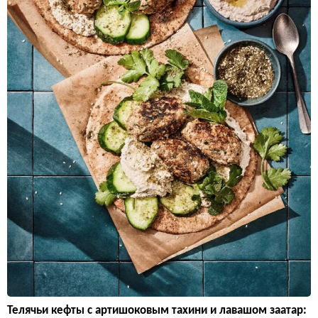
Телячьи кефты с артишоковым тахини и лавашом заатар: