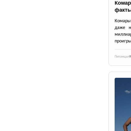
Комар
факты
Комары 
даже н
милли
проигры
Питомцы