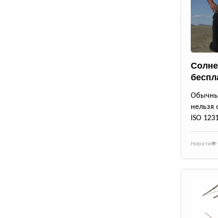
Солне
беспл
Обычны
нельзя 
ISO 123
Новости