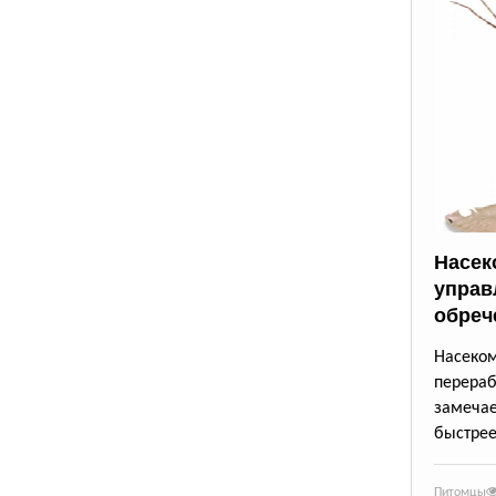
Насек
управ
обреч
Насек
перера
замеча
быстрее
Питомцы