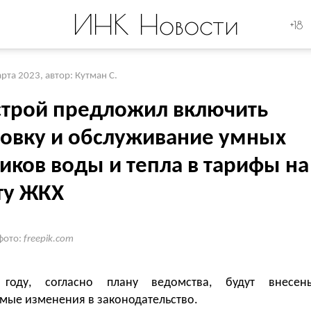
ИНК Новости
+18
арта 2023
,
автор: Кутман С.
трой предложил включить
новку и обслуживание умных
иков воды и тепла в тарифы на
ту ЖКХ
фото:
freepik.com
году, согласно плану ведомства, будут внесен
мые изменения в законодательство.