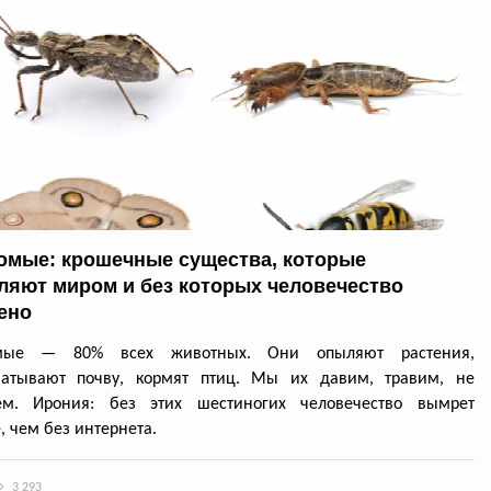
омые: крошечные существа, которые
ляют миром и без которых человечество
ено
омые — 80% всех животных. Они опыляют растения,
батывают почву, кормят птиц. Мы их давим, травим, не
ем. Ирония: без этих шестиногих человечество вымрет
, чем без интернета.
3 293