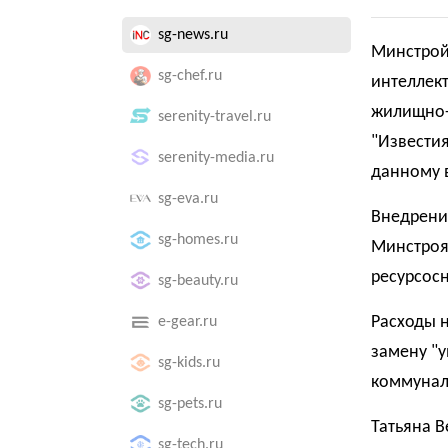
sg-news.ru
Минстрой
sg-chef.ru
интеллект
жилищно-
serenity-travel.ru
"Известия
serenity-media.ru
данному 
sg-eva.ru
Внедрени
sg-homes.ru
Минстроя.
ресурсос
sg-beauty.ru
Расходы н
e-gear.ru
замену "у
sg-kids.ru
коммунал
sg-pets.ru
Татьяна 
sg-tech.ru