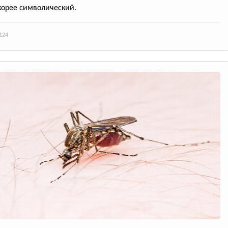
корее символический.
124