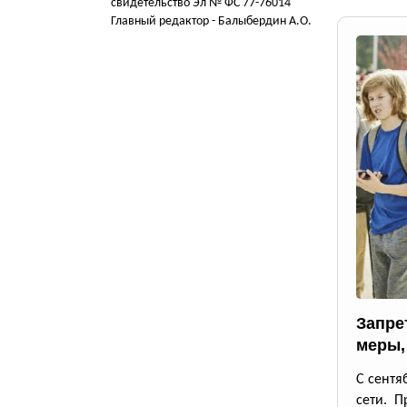
свидетельство Эл № ФС 77-76014
Главный редактор - Балыбердин А.О.
Запрет
меры,
С сентя
сети. П