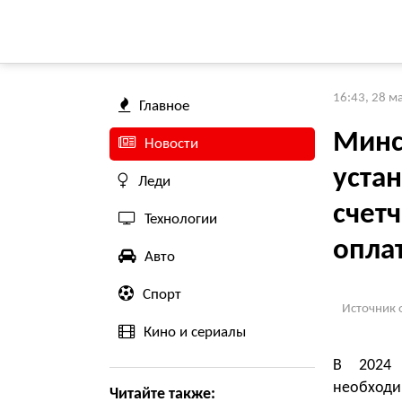
16:43, 28 м
Главное
Минс
Новости
уста
Леди
счетч
Технологии
опла
Авто
Спорт
Источник 
Кино и сериалы
В 2024 
необходи
Читайте также: