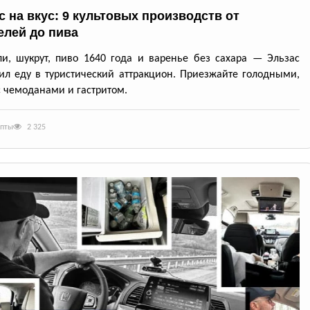
с на вкус: 9 культовых производств от
елей до пива
и, шукрут, пиво 1640 года и варенье без сахара — Эльзас
ил еду в туристический аттракцион. Приезжайте голодными,
с чемоданами и гастритом.
епты
2 325