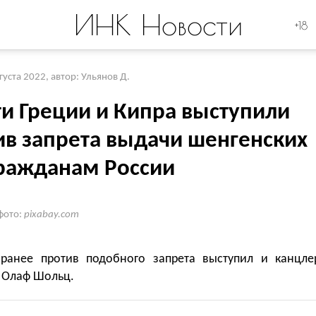
ИНК Новости
+18
вгуста 2022
,
автор: Ульянов Д.
ти Греции и Кипра выступили
ив запрета выдачи шенгенских
гражданам России
фото:
pixabay.com
 ранее против подобного запрета выступил и канцле
 Олаф Шольц.