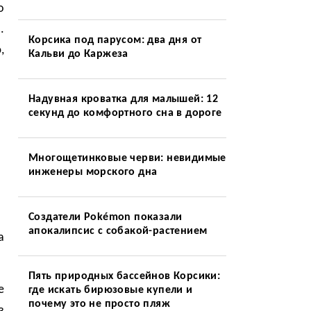
о
.
Корсика под парусом: два дня от
,
Кальви до Каржеза
Надувная кроватка для малышей: 12
секунд до комфортного сна в дороге
Многощетинковые черви: невидимые
инженеры морского дна
Создатели Pokémon показали
апокалипсис с собакой-растением
а
Пять природных бассейнов Корсики:
е
где искать бирюзовые купели и
почему это не просто пляж
з