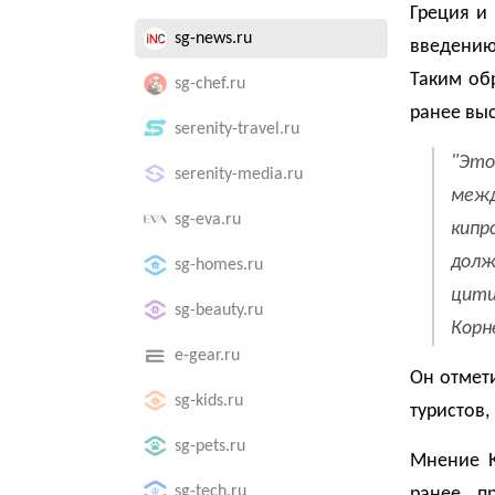
Греция и
sg-news.ru
введению
Таким об
sg-chef.ru
ранее выс
serenity-travel.ru
"Это
serenity-media.ru
меж
sg-eva.ru
кипр
долж
sg-homes.ru
цити
sg-beauty.ru
Корн
e-gear.ru
Он отмети
sg-kids.ru
туристов,
sg-pets.ru
Мнение К
sg-tech.ru
ранее п