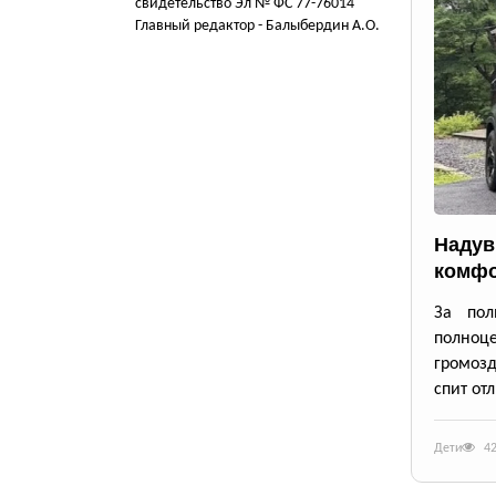
свидетельство Эл № ФС 77-76014
Главный редактор - Балыбердин А.О.
Надув
комфо
За пол
полноце
громозд
спит от
Дети
4