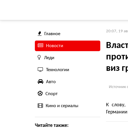
20:07, 19 а
Главное
Влас
Новости
прот
Леди
виз 
Технологии
Авто
Источник 
Спорт
К слову,
Кино и сериалы
Германии
Читайте также: