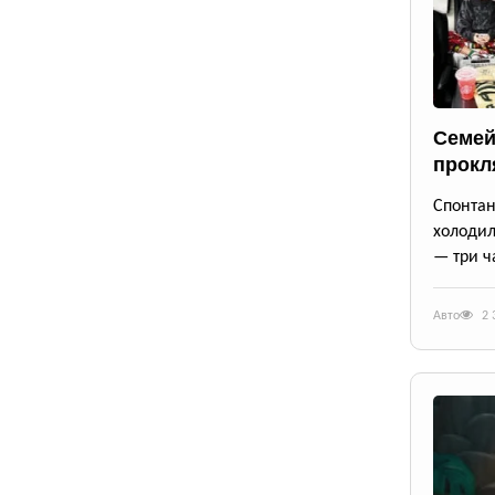
Семей
прокл
Спонта
холодил
— три ч
Авто
2 