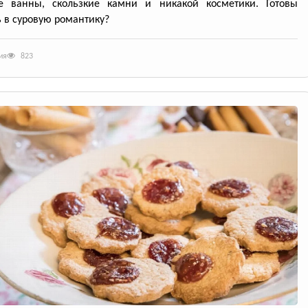
е ванны, скользкие камни и никакой косметики. Готовы
 в суровую романтику?
ия
823