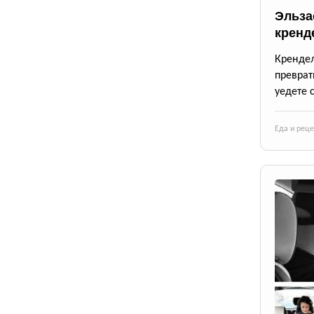
Эльза
кренд
Крендел
преврат
уедете 
Еда и рец