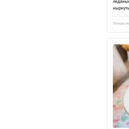
ледяны
нырнуть
Путешеств