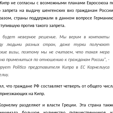
 Кипр не согласны с возможными планами Евросоюза п
 запрета на выдачу шенгенских виз гражданам России
разом, страны поддержали в данном вопросе Германию
тупившую против такого запрета.
 будет неверное решение. Мы верим в контакты
ду людьми разных стран, даже турки получают
ские визы, поэтому мы не считаем, что такая мера
на примениться по отношению к гражданам России", -
рует Politicо представителя Кипра в ЕС Корнелиуса
елиу.
л, что граждане РФ составляет четверть от общего числ
 приезжающих на Кипр.
орнелиу разделяют и власти Греции. Эта страна такж
ринимала большое количество путешественников и