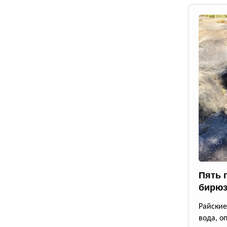
Пять 
бирюз
Райские
вода, о