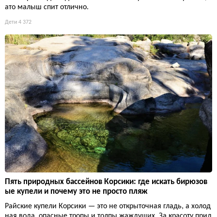
ато малыш спит отлично.
Дети
4 372
Пять природных бассейнов Корсики: где искать бирюзов
ые купели и почему это не просто пляж
Райские купели Корсики — это не открыточная гладь, а холод
ная вода, опасные тропы и толпы жаждущих. За красоту прид