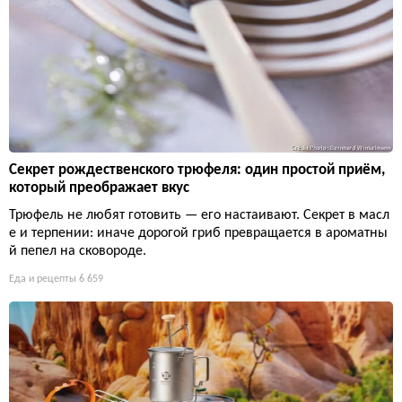
Секрет рождественского трюфеля: один простой приём,
который преображает вкус
Трюфель не любят готовить — его настаивают. Секрет в масл
е и терпении: иначе дорогой гриб превращается в ароматны
й пепел на сковороде.
Еда и рецепты
6 659