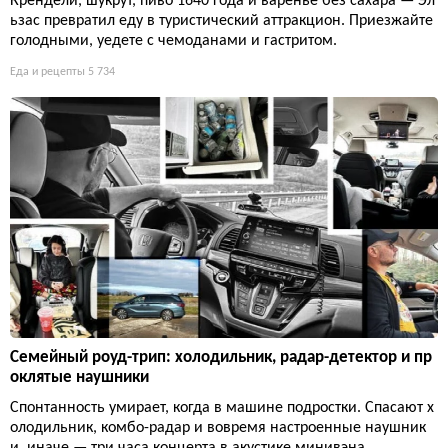
Крендели, шукрут, пиво 1640 года и варенье без сахара — Эл
ьзас превратил еду в туристический аттракцион. Приезжайте
голодными, уедете с чемоданами и гастритом.
Еда и рецепты
5 734
Семейный роуд-трип: холодильник, радар-детектор и пр
оклятые наушники
Спонтанность умирает, когда в машине подростки. Спасают х
олодильник, комбо-радар и вовремя настроенные наушник