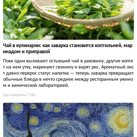
Чай в кулинарии: как заварка становится коптильней, мар
инадом и приправой
Пока одни выливают остывший чай в раковину, другие коптя
т на нем утку, маринуют свинину и варят рис. Ароматный лис
т давно перерос статус напитка — теперь заварка превращает
обычные блюда в нечто среднее между ресторанным ужино
м и химической лабораторией.
Еда и рецепты
7 930