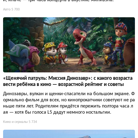
и, иначе — три часа концерта в акустике минивэна.
Авто
5 700
«Щенячий патруль: Миссия Динозавр»: с какого возраста
вести ребёнка в кино — возрастной рейтинг и советы
Динозавры, вулкан и щенки-спасатели на большом экране. Ф
ормально фильм для всех, но кинопрокатчики советуют не ра
ньше пяти лет. Родителям придётся пережить полтора часа л
ая — хотя бы голоса L5 дадут немного ностальгии.
Кино и сериалы
5 734