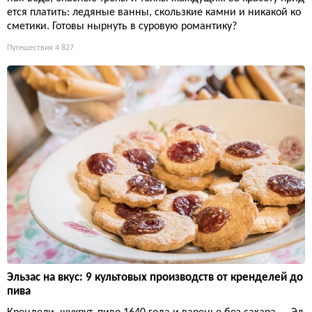
ется платить: ледяные ванны, скользкие камни и никакой ко
сметики. Готовы нырнуть в суровую романтику?
Путешествия
4 827
Эльзас на вкус: 9 культовых производств от кренделей до
пива