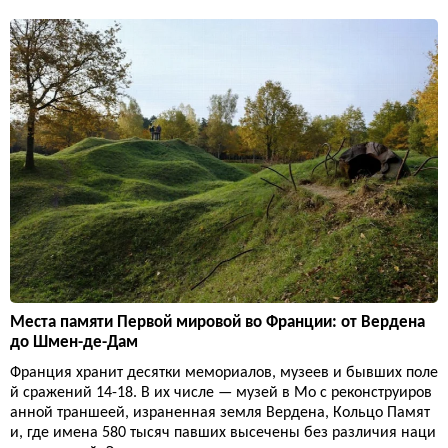
Места памяти Первой мировой во Франции: от Вердена
до Шмен-де-Дам
Франция хранит десятки мемориалов, музеев и бывших поле
й сражений 14-18. В их числе — музей в Мо с реконструиров
анной траншеей, израненная земля Вердена, Кольцо Памят
и, где имена 580 тысяч павших высечены без различия наци