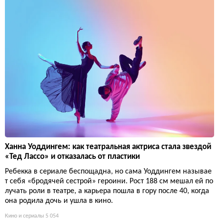
Ханна Уоддингем: как театральная актриса стала звездой
«Тед Лассо» и отказалась от пластики
Ребекка в сериале беспощадна, но сама Уоддингем называе
т себя «бродячей сестрой» героини. Рост 188 см мешал ей по
лучать роли в театре, а карьера пошла в гору после 40, когда
она родила дочь и ушла в кино.
Кино и сериалы
5 054