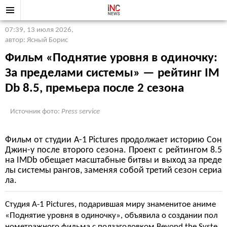
07:39, 13 июля 2026
,
автор: Ясный Борис
Фильм «Поднятие уровня в одиночку:
За пределами системы» — рейтинг IM
Db 8.5, премьера после 2 сезона
Источник фото:
Press service
Фильм от студии A-1 Pictures продолжает историю Сон
Джин-у после второго сезона. Проект с рейтингом 8.5
на IMDb обещает масштабные битвы и выход за преде
лы системы рангов, заменяя собой третий сезон сериа
ла.
Студия A-1 Pictures, подарившая миру знаменитое аниме
«Поднятие уровня в одиночку», объявила о создании пол
нометражного фильма с подзаголовком Beyond the Syste