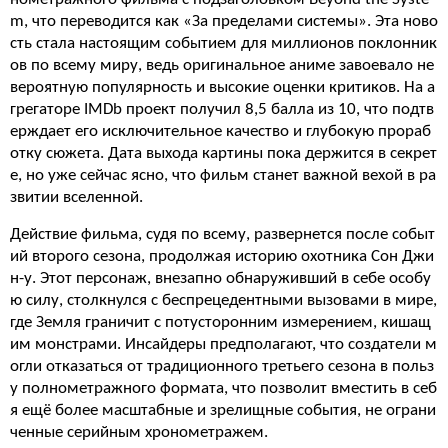
m, что переводится как «За пределами системы». Эта ново
сть стала настоящим событием для миллионов поклонник
ов по всему миру, ведь оригинальное аниме завоевало не
вероятную популярность и высокие оценки критиков. На а
грегаторе IMDb проект получил 8,5 балла из 10, что подтв
ерждает его исключительное качество и глубокую прораб
отку сюжета. Дата выхода картины пока держится в секрет
е, но уже сейчас ясно, что фильм станет важной вехой в ра
звитии вселенной.
Действие фильма, судя по всему, развернется после событ
ий второго сезона, продолжая историю охотника Сон Джи
н-у. Этот персонаж, внезапно обнаруживший в себе особу
ю силу, столкнулся с беспрецедентными вызовами в мире,
где Земля граничит с потусторонним измерением, кишащ
им монстрами. Инсайдеры предполагают, что создатели м
огли отказаться от традиционного третьего сезона в польз
у полнометражного формата, что позволит вместить в себ
я ещё более масштабные и зрелищные события, не ограни
ченные серийным хронометражем.