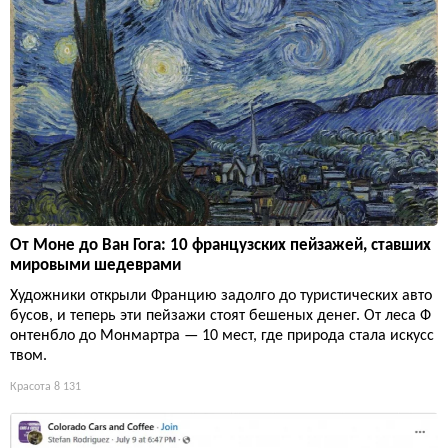
От Моне до Ван Гога: 10 французских пейзажей, ставших
мировыми шедеврами
Художники открыли Францию задолго до туристических авто
бусов, и теперь эти пейзажи стоят бешеных денег. От леса Ф
онтенбло до Монмартра — 10 мест, где природа стала искусс
твом.
Красота
8 131