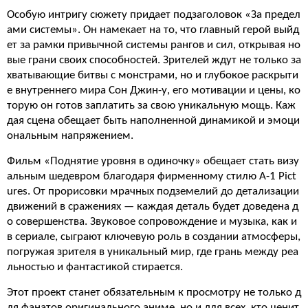
Особую интригу сюжету придает подзаголовок «За предел
ами системы». Он намекает на то, что главный герой выйд
ет за рамки привычной системы рангов и сил, открывая но
вые грани своих способностей. Зрителей ждут не только за
хватывающие битвы с монстрами, но и глубокое раскрыти
е внутреннего мира Сон Джин-у, его мотивации и цены, ко
торую он готов заплатить за свою уникальную мощь. Каж
дая сцена обещает быть наполненной динамикой и эмоци
ональным напряжением.
Фильм «Поднятие уровня в одиночку» обещает стать визу
альным шедевром благодаря фирменному стилю A-1 Pict
ures. От прорисовки мрачных подземелий до детализации
движений в сражениях — каждая деталь будет доведена д
о совершенства. Звуковое сопровождение и музыка, как и
в сериале, сыграют ключевую роль в создании атмосферы,
погружая зрителя в уникальный мир, где грань между реа
льностью и фантастикой стирается.
Этот проект станет обязательным к просмотру не только д
ля фанатов оригинального аниме, но и для всех, кто ценит