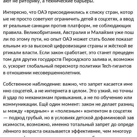
ают не риторику, а технические барьеры.
Интересно, что ОАЭ присоединились к списку стран, котор
ые не просто советуют ограничить детей в соцсетях, а ввод
ят реальные санкции против платформ, не соблюдающих
правила. Великобритания, Австралия и Малайзия уже пош
ли по этому пути, но опыт ОАЭ может стать более показат
ельным из-за высокой цифровизации страны и жёсткой ве
ртикали власти. Если закон сработает, это станет прецеден
том для других государств Персидского залива и, возможн
о, ускорит глобальный пересмотр политики Tech-гигантов
в отношении несовершеннолетних.
Собственное наблюдение: важно, что запрет касается име
нно соцсетей, а не интернета в целом. Это узкий, но точны
й удар по механизмам привыкания, а не по обучению или
коммуникации. Ещё один момент: закон не делает разниц
ы между «вредным» и «полезным» контентом в соцсетях
— подход грубый, но в условиях детской дофаминовой зав
исимости, возможно, именно тотальный запрет до опреде
лённого возраста оказывается эффективнее, чем многоур