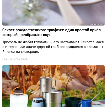
Секрет рождественского трюфеля: один простой приём,
который преображает вкус
Трюфель не любят готовить — его настаивают. Секрет в масл
е и терпении: иначе дорогой гриб превращается в ароматны
й пепел на сковороде.
Еда и рецепты
8 626