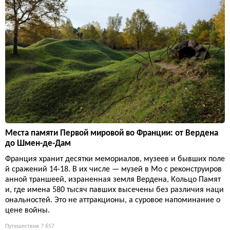
Места памяти Первой мировой во Франции: от Вердена
до Шмен-де-Дам
Франция хранит десятки мемориалов, музеев и бывших поле
й сражений 14-18. В их числе — музей в Мо с реконструиров
анной траншеей, израненная земля Вердена, Кольцо Памят
и, где имена 580 тысяч павших высечены без различия наци
ональностей. Это не аттракционы, а суровое напоминание о
цене войны.
Путешествия
7 657