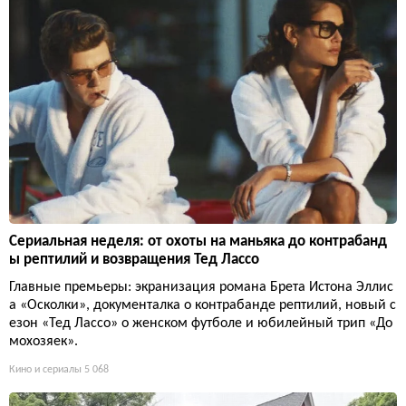
Сериальная неделя: от охоты на маньяка до контрабанд
ы рептилий и возвращения Тед Лассо
Главные премьеры: экранизация романа Брета Истона Эллис
а «Осколки», документалка о контрабанде рептилий, новый с
езон «Тед Лассо» о женском футболе и юбилейный трип «До
мохозяек».
Кино и сериалы
5 068