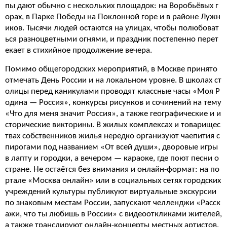
пы дают обычно с нескольких площадок: на Воробьёвых г
орах, в Парке Победы на Поклонной горе и в районе Лужн
иков. Тысячи людей остаются на улицах, чтобы полюбоват
ься разноцветными огнями, и праздник постепенно перет
екает в стихийное продолжение вечера.
Помимо общегородских мероприятий, в Москве принято
отмечать День России и на локальном уровне. В школах ст
олицы перед каникулами проводят классные часы «Моя Р
одина — Россия», конкурсы рисунков и сочинений на тему
«Что для меня значит Россия», а также географические и и
сторические викторины. В жилых комплексах и товарищес
твах собственников жилья нередко организуют чаепития с
пирогами под названием «От всей души», дворовые игры
в лапту и городки, а вечером — караоке, где поют песни о
стране. Не остаётся без внимания и онлайн-формат: на по
ртале «Москва онлайн» или в социальных сетях городских
учреждений культуры публикуют виртуальные экскурсии
по знаковым местам России, запускают челленджи «Расск
ажи, что ты любишь в России» с видеооткликами жителей,
а также транслируют онлайн-концерты местных артистов.