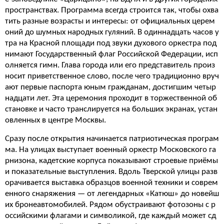
пространствах. Программа всегда строится так, чтобы охва
тить разные возрасты и интересы: от официальных церем
оний до шумных народных гуляний. В одиннадцать часов у
тра на Красной площади под звуки духового оркестра под
нимают Государственный флаг Российской Федерации, исп
олняется гимн. Глава города или его представитель произ
носит приветственное слово, после чего традиционно вруч
ают первые паспорта юным гражданам, достигшим четыр
надцати лет. Эта церемония проходит в торжественной об
становке и часто транслируется на больших экранах, устан
овленных в центре Москвы.
Сразу после открытия начинается патриотическая програм
ма. На улицах выступает военный оркестр Московского га
рнизона, кадетские корпуса показывают строевые приёмы
и показательные выступления. Вдоль Тверской улицы разв
орачивается выставка образцов военной техники и соврем
енного снаряжения — от легендарных «Катюш» до новейш
их бронеавтомобилей. Рядом обустраивают фотозоны с р
оссийскими флагами и символикой, где каждый может сд