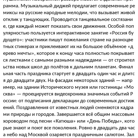
рамма. Музыкальный диджей предлагает современные ре
миксы на русские народные мелодии, что вызывает живой
отклик у танцующих. Проводится танцевальное состязани
е, где каждый может показать свои движения. Особой поп
улярностью пользуется интерактивное занятие «Россия бу
дущего»: участники пишут пожелания стране на разноцве
тных стикерах и приклеивают их на большое объёмное «д
ерево мечты», которое к концу часа полностью покрывает
ся листками с самыми разными надеждами — от строител
ьства новых школ до полётов к дальним планетам. Финал
ьная часть праздника стартует в двадцать один час и длитс
я до двадцати двух. На фасадах некоторых зданий — напр
имер, на здании Исторического музея или гостиницы «Мо
сква» — проецируется видеохроника значимых событий Р
оссии: от подписания декларации до современных достиж
ений. Поздравления от известных людей сменяются кадра
ми природы и городов. Завершается всё общим массовым
хороводом под песни «Катюша» или «День Победы», кото
рые знают и поют все поколения. Ровно в двадцать два час
а небо над Москвой озаряется праздничным салютом. Зал