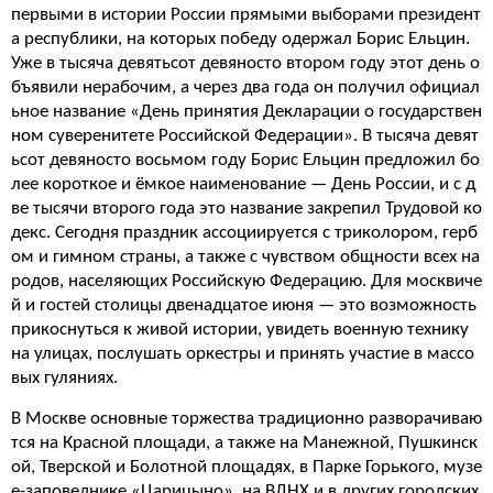
первыми в истории России прямыми выборами президент
а республики, на которых победу одержал Борис Ельцин.
Уже в тысяча девятьсот девяносто втором году этот день о
бъявили нерабочим, а через два года он получил официал
ьное название «День принятия Декларации о государствен
ном суверенитете Российской Федерации». В тысяча девят
ьсот девяносто восьмом году Борис Ельцин предложил бо
лее короткое и ёмкое наименование — День России, и с д
ве тысячи второго года это название закрепил Трудовой ко
декс. Сегодня праздник ассоциируется с триколором, герб
ом и гимном страны, а также с чувством общности всех на
родов, населяющих Российскую Федерацию. Для москвиче
й и гостей столицы двенадцатое июня — это возможность
прикоснуться к живой истории, увидеть военную технику
на улицах, послушать оркестры и принять участие в массо
вых гуляниях.
В Москве основные торжества традиционно разворачиваю
тся на Красной площади, а также на Манежной, Пушкинск
ой, Тверской и Болотной площадях, в Парке Горького, музе
е-заповеднике «Царицыно», на ВДНХ и в других городских