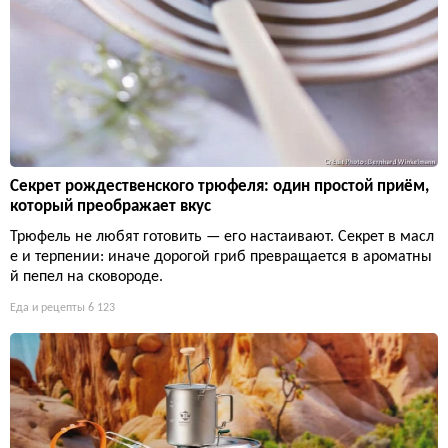
Секрет рождественского трюфеля: один простой приём,
который преображает вкус
Трюфель не любят готовить — его настаивают. Секрет в масл
е и терпении: иначе дорогой гриб превращается в ароматны
й пепел на сковороде.
Еда и рецепты
6 123