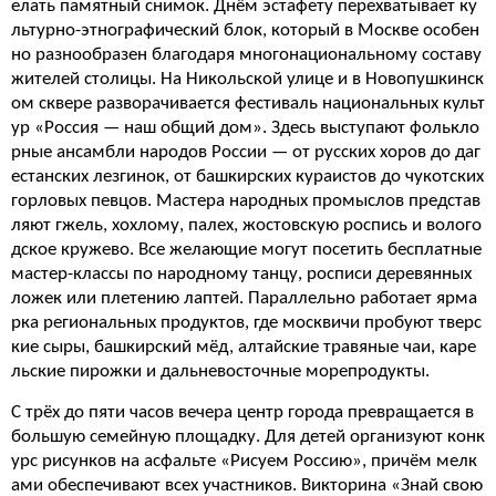
елать памятный снимок. Днём эстафету перехватывает ку
льтурно-этнографический блок, который в Москве особен
но разнообразен благодаря многонациональному составу
жителей столицы. На Никольской улице и в Новопушкинск
ом сквере разворачивается фестиваль национальных культ
ур «Россия — наш общий дом». Здесь выступают фолькло
рные ансамбли народов России — от русских хоров до даг
естанских лезгинок, от башкирских кураистов до чукотских
горловых певцов. Мастера народных промыслов представ
ляют гжель, хохлому, палех, жостовскую роспись и волого
дское кружево. Все желающие могут посетить бесплатные
мастер-классы по народному танцу, росписи деревянных
ложек или плетению лаптей. Параллельно работает ярма
рка региональных продуктов, где москвичи пробуют тверс
кие сыры, башкирский мёд, алтайские травяные чаи, каре
льские пирожки и дальневосточные морепродукты.
С трёх до пяти часов вечера центр города превращается в
большую семейную площадку. Для детей организуют конк
урс рисунков на асфальте «Рисуем Россию», причём мелк
ами обеспечивают всех участников. Викторина «Знай свою