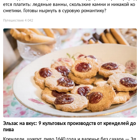
ется платить: ледяные ванны, скользкие камни и никакой ко
сметики. Готовы нырнуть в суровую романтику?
Путешествия
4 042
Эльзас на вкус: 9 культовых производств от кренделей до
пива
Крендели, шукрут, пиво 1640 года и варенье без сахара — Эл