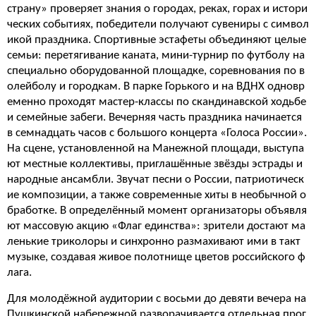
страну» проверяет знания о городах, реках, горах и истори
ческих событиях, победители получают сувениры с символ
икой праздника. Спортивные эстафеты объединяют целые
семьи: перетягивание каната, мини-турнир по футболу на
специально оборудованной площадке, соревнования по в
олейболу и городкам. В парке Горького и на ВДНХ одновр
еменно проходят мастер-классы по скандинавской ходьбе
и семейные забеги. Вечерняя часть праздника начинается
в семнадцать часов с большого концерта «Голоса России».
На сцене, установленной на Манежной площади, выступа
ют местные коллективы, приглашённые звёзды эстрады и
народные ансамбли. Звучат песни о России, патриотическ
ие композиции, а также современные хиты в необычной о
бработке. В определённый момент организаторы объявля
ют массовую акцию «Флаг единства»: зрители достают ма
ленькие триколоры и синхронно размахивают ими в такт
музыке, создавая живое полотнище цветов российского ф
лага.
Для молодёжной аудитории с восьми до девяти вечера на
Пушкинской набережной разворачивается отдельная прог