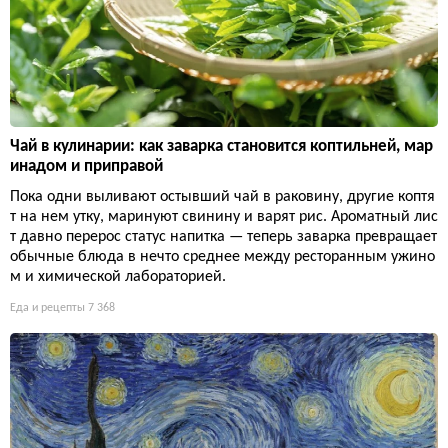
Чай в кулинарии: как заварка становится коптильней, мар
инадом и приправой
Пока одни выливают остывший чай в раковину, другие коптя
т на нем утку, маринуют свинину и варят рис. Ароматный лис
т давно перерос статус напитка — теперь заварка превращает
обычные блюда в нечто среднее между ресторанным ужино
м и химической лабораторией.
Еда и рецепты
7 368