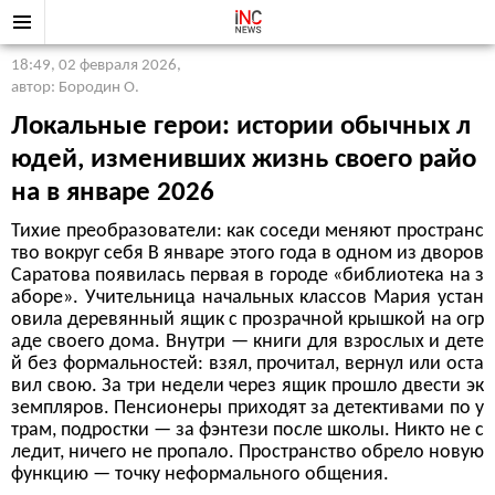
18:49, 02 февраля 2026
,
автор: Бородин О.
Локальные герои: истории обычных л
юдей, изменивших жизнь своего райо
на в январе 2026
Тихие преобразователи: как соседи меняют пространс
тво вокруг себя В январе этого года в одном из дворов
Саратова появилась первая в городе «библиотека на з
аборе». Учительница начальных классов Мария устан
овила деревянный ящик с прозрачной крышкой на огр
аде своего дома. Внутри — книги для взрослых и дете
й без формальностей: взял, прочитал, вернул или оста
вил свою. За три недели через ящик прошло двести эк
земпляров. Пенсионеры приходят за детективами по у
трам, подростки — за фэнтези после школы. Никто не с
ледит, ничего не пропало. Пространство обрело новую
функцию — точку неформального общения.