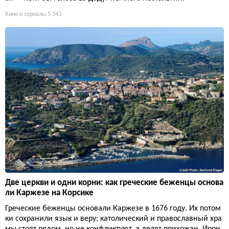
Кино и сериалы
5 343
Две церкви и одни корни: как греческие беженцы основа
ли Каржезе на Корсике
Греческие беженцы основали Каржезе в 1676 году. Их потом
ки сохранили язык и веру; католический и православный хра
мы стоят рядом, но не конфликтуют, а делят прихожан. Ирон