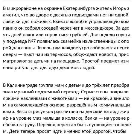
В микрорайоне на окраине Екатеринбурга житель Игорь з
аметил, что во дворе с десятью подъездами нет ни одной
лавочки для пожилых. Вместо жалоб в управляющую ком
панию он собрал соседей через чат в мессенджере. За дес
ять дней накопили сорок тысяч рублей. Две недели спустя
у подъезда №7 появилась скамейка из лиственницы с опо
рой для спины. Теперь там каждое утро собираются пенси
онеры — пьют чай из термосов, обсуждают новости, прис
матривают за детьми на площадке. Простой предмет изм
енил ритуал дня для двух десятков людей.
В Калининграде группа мам с детьми до трёх лет преобра
зила мрачный подземный переход. Серые стены покрыли
яркими наклейками с животными — не краской, а винило
м на самоклеящейся основе, разрешённым коммунальщи
ками. Высота рисунков рассчитана на детский взгляд: жир
аф на уровне глаз малыша в коляске, белка — на уровне р
ебёнка за руку. Переход перестал быть пугающим тоннеле
м. Дети теперь просят идти именно этой дорогой, чтобы