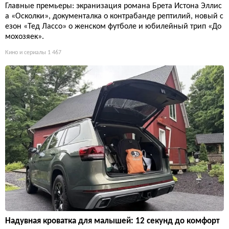
Главные премьеры: экранизация романа Брета Истона Эллис
а «Осколки», документалка о контрабанде рептилий, новый с
езон «Тед Лассо» о женском футболе и юбилейный трип «До
мохозяек».
Кино и сериалы
1 467
Надувная кроватка для малышей: 12 секунд до комфорт