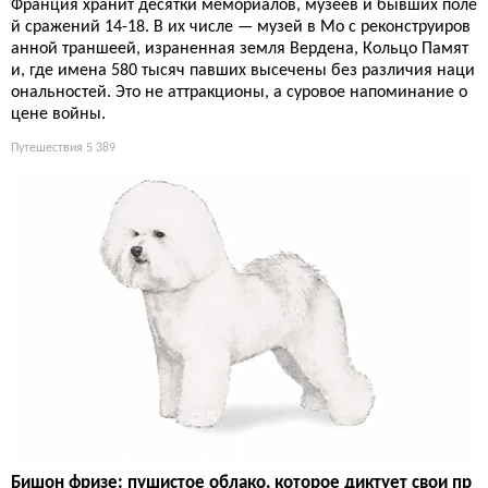
Франция хранит десятки мемориалов, музеев и бывших поле
й сражений 14-18. В их числе — музей в Мо с реконструиров
анной траншеей, израненная земля Вердена, Кольцо Памят
и, где имена 580 тысяч павших высечены без различия наци
ональностей. Это не аттракционы, а суровое напоминание о
цене войны.
Путешествия
5 389
Бишон фризе: пушистое облако, которое диктует свои пр