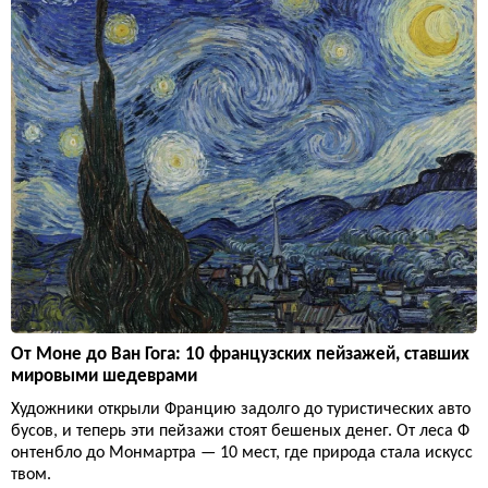
От Моне до Ван Гога: 10 французских пейзажей, ставших
мировыми шедеврами
Художники открыли Францию задолго до туристических авто
бусов, и теперь эти пейзажи стоят бешеных денег. От леса Ф
онтенбло до Монмартра — 10 мест, где природа стала искусс
твом.