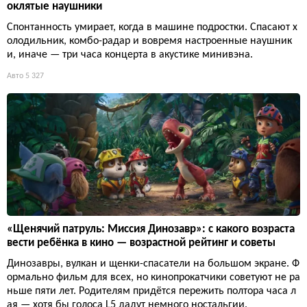
оклятые наушники
Спонтанность умирает, когда в машине подростки. Спасают х
олодильник, комбо-радар и вовремя настроенные наушник
и, иначе — три часа концерта в акустике минивэна.
Авто
5 327
«Щенячий патруль: Миссия Динозавр»: с какого возраста
вести ребёнка в кино — возрастной рейтинг и советы
Динозавры, вулкан и щенки-спасатели на большом экране. Ф
ормально фильм для всех, но кинопрокатчики советуют не ра
ньше пяти лет. Родителям придётся пережить полтора часа л
ая — хотя бы голоса L5 дадут немного ностальгии.