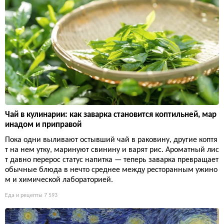
Чай в кулинарии: как заварка становится коптильней, мар
инадом и приправой
Пока одни выливают остывший чай в раковину, другие коптя
т на нем утку, маринуют свинину и варят рис. Ароматный лис
т давно перерос статус напитка — теперь заварка превращает
обычные блюда в нечто среднее между ресторанным ужино
м и химической лабораторией.
Еда и рецепты
7 593