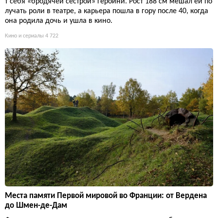
т себя «бродячей сестрой» героини. Рост 188 см мешал ей по
лучать роли в театре, а карьера пошла в гору после 40, когда
она родила дочь и ушла в кино.
Кино и сериалы
4 722
Места памяти Первой мировой во Франции: от Вердена
до Шмен-де-Дам