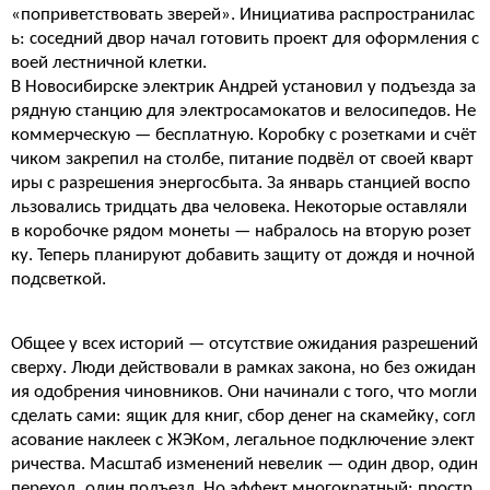
«поприветствовать зверей». Инициатива распространилас
ь: соседний двор начал готовить проект для оформления с
воей лестничной клетки.
В Новосибирске электрик Андрей установил у подъезда за
рядную станцию для электросамокатов и велосипедов. Не
коммерческую — бесплатную. Коробку с розетками и счёт
чиком закрепил на столбе, питание подвёл от своей кварт
иры с разрешения энергосбыта. За январь станцией воспо
льзовались тридцать два человека. Некоторые оставляли
в коробочке рядом монеты — набралось на вторую розет
ку. Теперь планируют добавить защиту от дождя и ночной
подсветкой.
Общее у всех историй — отсутствие ожидания разрешений
сверху. Люди действовали в рамках закона, но без ожидан
ия одобрения чиновников. Они начинали с того, что могли
сделать сами: ящик для книг, сбор денег на скамейку, согл
асование наклеек с ЖЭКом, легальное подключение элект
ричества. Масштаб изменений невелик — один двор, один
переход, один подъезд. Но эффект многократный: простр