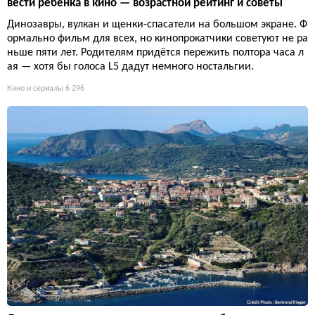
вести ребёнка в кино — возрастной рейтинг и советы
Динозавры, вулкан и щенки-спасатели на большом экране. Ф
ормально фильм для всех, но кинопрокатчики советуют не ра
ньше пяти лет. Родителям придётся пережить полтора часа л
ая — хотя бы голоса L5 дадут немного ностальгии.
Кино и сериалы
6 296