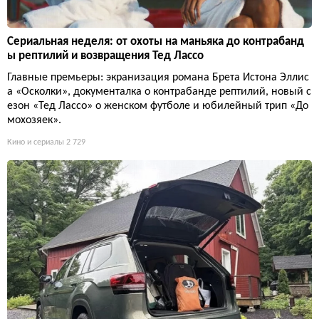
Сериальная неделя: от охоты на маньяка до контрабанд
ы рептилий и возвращения Тед Лассо
Главные премьеры: экранизация романа Брета Истона Эллис
а «Осколки», документалка о контрабанде рептилий, новый с
езон «Тед Лассо» о женском футболе и юбилейный трип «До
мохозяек».
Кино и сериалы
2 729