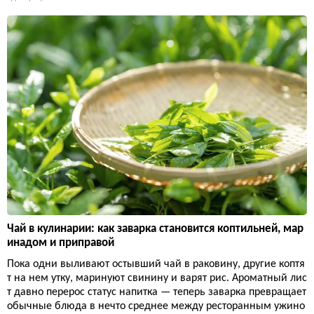
Чай в кулинарии: как заварка становится коптильней, мар
инадом и приправой
Пока одни выливают остывший чай в раковину, другие коптя
т на нем утку, маринуют свинину и варят рис. Ароматный лис
т давно перерос статус напитка — теперь заварка превращает
обычные блюда в нечто среднее между ресторанным ужино