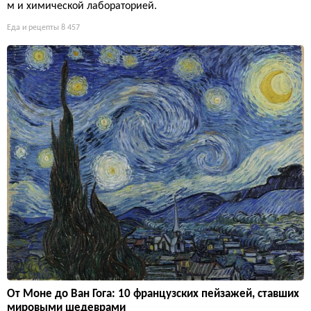
м и химической лабораторией.
Еда и рецепты
8 457
От Моне до Ван Гога: 10 французских пейзажей, ставших
мировыми шедеврами