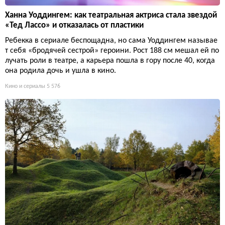
Ханна Уоддингем: как театральная актриса стала звездой
«Тед Лассо» и отказалась от пластики
Ребекка в сериале беспощадна, но сама Уоддингем называе
т себя «бродячей сестрой» героини. Рост 188 см мешал ей по
лучать роли в театре, а карьера пошла в гору после 40, когда
она родила дочь и ушла в кино.
Кино и сериалы
5 576