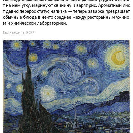
т на нем утку, маринуют свинину и варят рис. Ароматный лис
т давно перерос статус напитка — теперь заварка превращает
обычные блюда в нечто среднее между ресторанным ужино
м и химической лабораторией.
Еда и рецепты
5 277