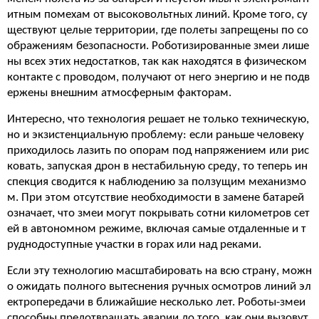
итным помехам от высоковольтных линий. Кроме того, су
ществуют целые территории, где полеты запрещены по со
ображениям безопасности. Роботизированные змеи лише
ны всех этих недостатков, так как находятся в физическом
контакте с проводом, получают от него энергию и не подв
ержены внешним атмосферным факторам.
Интересно, что технология решает не только техническую,
но и экзистенциальную проблему: если раньше человеку
приходилось лазить по опорам под напряжением или рис
ковать, запуская дрон в нестабильную среду, то теперь ин
спекция сводится к наблюдению за ползущим механизмо
м. При этом отсутствие необходимости в замене батарей
означает, что змеи могут покрывать сотни километров сет
ей в автономном режиме, включая самые отдаленные и т
руднодоступные участки в горах или над реками.
Если эту технологию масштабировать на всю страну, можн
о ожидать полного вытеснения ручных осмотров линий эл
ектропередачи в ближайшие несколько лет. Роботы-змеи
способны предотвращать аварии до того, как они вызовут