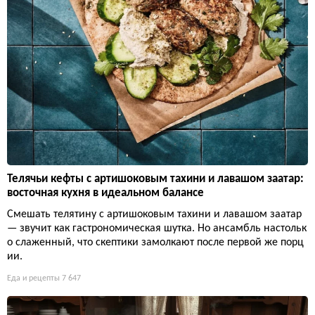
Телячьи кефты с артишоковым тахини и лавашом заатар:
восточная кухня в идеальном балансе
Смешать телятину с артишоковым тахини и лавашом заатар
— звучит как гастрономическая шутка. Но ансамбль настольк
о слаженный, что скептики замолкают после первой же порц
ии.
Еда и рецепты
7 647