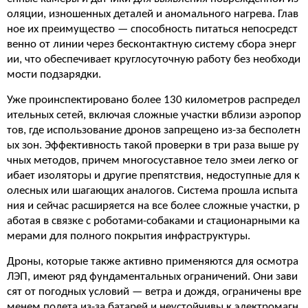
оляции, изношенных деталей и аномального нагрева. Глав
ное их преимущество — способность питаться непосредст
венно от линии через бесконтактную систему сбора энерг
ии, что обеспечивает круглосуточную работу без необходи
мости подзарядки.
Уже проинспектировано более 130 километров распредел
ительных сетей, включая сложные участки вблизи аэропор
тов, где использование дронов запрещено из-за бесполетн
ых зон. Эффективность такой проверки в три раза выше ру
чных методов, причем многосуставное тело змеи легко ог
ибает изоляторы и другие препятствия, недоступные для к
олесных или шагающих аналогов. Система прошла испыта
ния и сейчас расширяется на все более сложные участки, р
аботая в связке с роботами-собаками и стационарными ка
мерами для полного покрытия инфраструктуры.
Дроны, которые также активно применяются для осмотра
ЛЭП, имеют ряд фундаментальных ограничений. Они зави
сят от погодных условий — ветра и дождя, ограничены вре
менем полета из-за батарей и неустойчивы к электромагн