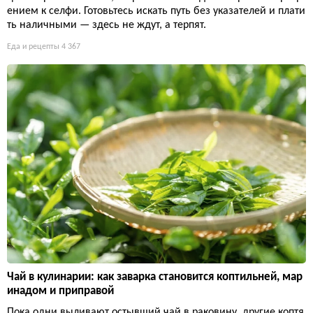
ением к селфи. Готовьтесь искать путь без указателей и плати
ть наличными — здесь не ждут, а терпят.
Еда и рецепты
4 367
Чай в кулинарии: как заварка становится коптильней, мар
инадом и приправой
Пока одни выливают остывший чай в раковину, другие коптя