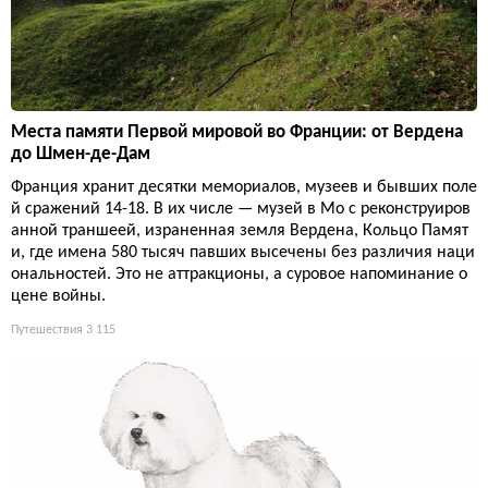
Места памяти Первой мировой во Франции: от Вердена
до Шмен-де-Дам
Франция хранит десятки мемориалов, музеев и бывших поле
й сражений 14-18. В их числе — музей в Мо с реконструиров
анной траншеей, израненная земля Вердена, Кольцо Памят
и, где имена 580 тысяч павших высечены без различия наци
ональностей. Это не аттракционы, а суровое напоминание о
цене войны.
Путешествия
3 115