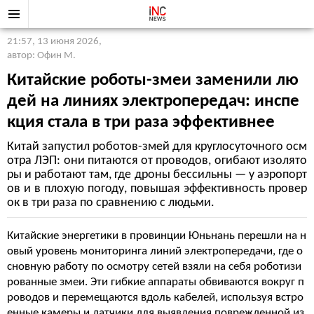
21:57, 13 июня 2026
,
автор: Офин М.
Китайские роботы-змеи заменили лю
дей на линиях электропередач: инспе
кция стала в три раза эффективнее
Китай запустил роботов-змей для круглосуточного осм
отра ЛЭП: они питаются от проводов, огибают изолято
ры и работают там, где дроны бессильны — у аэропорт
ов и в плохую погоду, повышая эффективность провер
ок в три раза по сравнению с людьми.
Китайские энергетики в провинции Юньнань перешли на н
овый уровень мониторинга линий электропередачи, где о
сновную работу по осмотру сетей взяли на себя роботизи
рованные змеи. Эти гибкие аппараты обвиваются вокруг п
роводов и перемещаются вдоль кабелей, используя встро
енные камеры и датчики для выявления поврежденной из