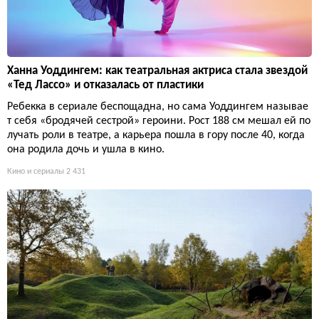
Ханна Уоддингем: как театральная актриса стала звездой
«Тед Лассо» и отказалась от пластики
Ребекка в сериале беспощадна, но сама Уоддингем называе
т себя «бродячей сестрой» героини. Рост 188 см мешал ей по
лучать роли в театре, а карьера пошла в гору после 40, когда
она родила дочь и ушла в кино.
Кино и сериалы
2 431