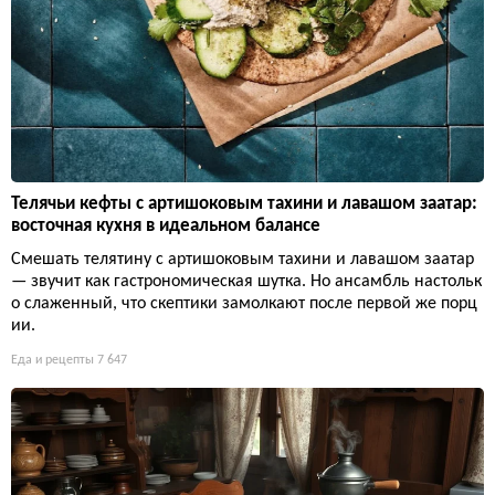
Телячьи кефты с артишоковым тахини и лавашом заатар:
восточная кухня в идеальном балансе
Смешать телятину с артишоковым тахини и лавашом заатар
— звучит как гастрономическая шутка. Но ансамбль настольк
о слаженный, что скептики замолкают после первой же порц
ии.
Еда и рецепты
7 647