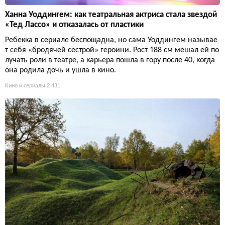
Ханна Уоддингем: как театральная актриса стала звездой
«Тед Лассо» и отказалась от пластики
Ребекка в сериале беспощадна, но сама Уоддингем называе
т себя «бродячей сестрой» героини. Рост 188 см мешал ей по
лучать роли в театре, а карьера пошла в гору после 40, когда
она родила дочь и ушла в кино.
Кино и сериалы
2 431