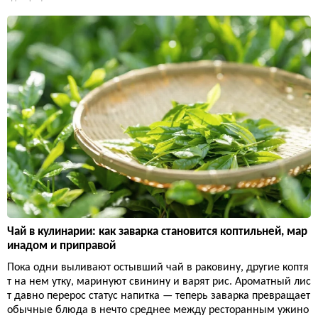
Чай в кулинарии: как заварка становится коптильней, мар
инадом и приправой
Пока одни выливают остывший чай в раковину, другие коптя
т на нем утку, маринуют свинину и варят рис. Ароматный лис
т давно перерос статус напитка — теперь заварка превращает
обычные блюда в нечто среднее между ресторанным ужино