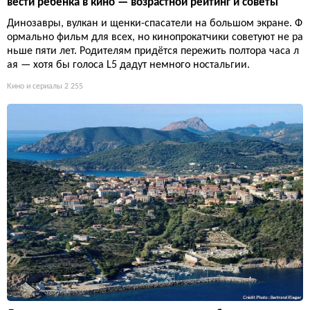
вести ребёнка в кино — возрастной рейтинг и советы
Динозавры, вулкан и щенки-спасатели на большом экране. Ф
ормально фильм для всех, но кинопрокатчики советуют не ра
ньше пяти лет. Родителям придётся пережить полтора часа л
ая — хотя бы голоса L5 дадут немного ностальгии.
Кино и сериалы
2 255