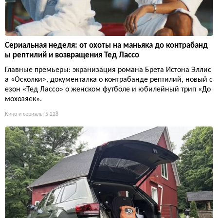
Сериальная неделя: от охоты на маньяка до контрабанд
ы рептилий и возвращения Тед Лассо
Главные премьеры: экранизация романа Брета Истона Эллис
а «Осколки», документалка о контрабанде рептилий, новый с
езон «Тед Лассо» о женском футболе и юбилейный трип «До
мохозяек».
Кино и сериалы
5 228