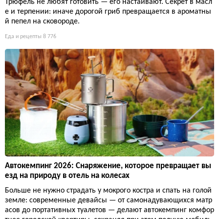
Трюфель не любят готовить — его настаивают. Секрет в масл
е и терпении: иначе дорогой гриб превращается в ароматны
й пепел на сковороде.
Еда и рецепты
8 776
Автокемпинг 2026: Снаряжение, которое превращает вы
езд на природу в отель на колесах
Больше не нужно страдать у мокрого костра и спать на голой
земле: современные девайсы — от самонадувающихся матр
асов до портативных туалетов — делают автокемпинг комфор