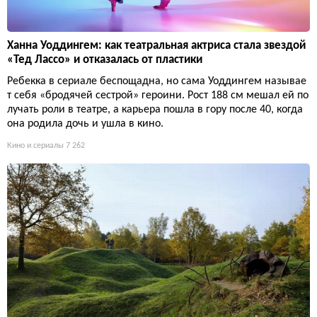
Ханна Уоддингем: как театральная актриса стала звездой
«Тед Лассо» и отказалась от пластики
Ребекка в сериале беспощадна, но сама Уоддингем называе
т себя «бродячей сестрой» героини. Рост 188 см мешал ей по
лучать роли в театре, а карьера пошла в гору после 40, когда
она родила дочь и ушла в кино.
Кино и сериалы
7 262