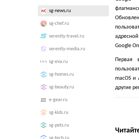
флагман
sg-news.ru
Обновле
sg-chef.ru
пользов
адресной
serenity-travel.ru
Google On
serenity-media.ru
Первая 
sg-eva.ru
пользова
sg-homes.ru
macOS и 
sg-beauty.ru
другие ре
e-gear.ru
sg-kids.ru
sg-pets.ru
Читайт
sg-tech.ru