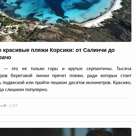
 красивые пляжи Корсики: от Салинчи до
фачо
а — это не только горы и крутые серпантины. Тысяча
тров береговой линии прячет пляжи, ради которых стоит
ь подвеской или пройти пешком десяток километров. Красиво,
да слишком популярно.
ия
2 559