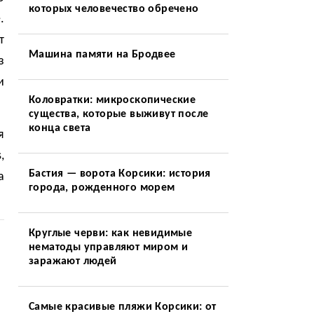
которых человечество обречено
.
т
Машина памяти на Бродвее
з
и
Коловратки: микроскопические
существа, которые выживут после
конца света
я
,
Бастия — ворота Корсики: история
а
города, рожденного морем
Круглые черви: как невидимые
нематоды управляют миром и
заражают людей
Самые красивые пляжи Корсики: от