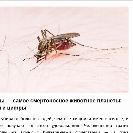
ы — самое смертоносное животное планеты:
 и цифры
убивают больше людей, чем все хищники вместе взятые, и
е получают от этого удовольствия. Человечество тратит
арды на войну с булавочными существами — и пока