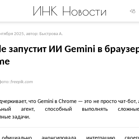
ИНК Новости
+18
ентября 2025
,
автор: Быстрова А.
e запустит ИИ Gemini в браузе
me
фото:
freepik.com
дчеркивает, что Gemini в Chrome — это не просто чат-бот, 
альный агент, способный выполнять сложные
пные задачи.
 официально анонсировала интеграцию своег