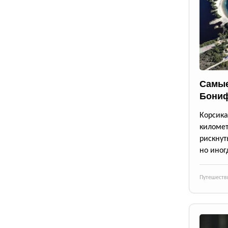
Самые
Бони
Корсик
киломе
рискнут
но иног
Путешеств