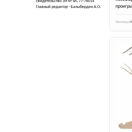
свидетельство Эл № ФС 77-76014
проигры
Главный редактор - Балыбердин А.О.
Питомцы