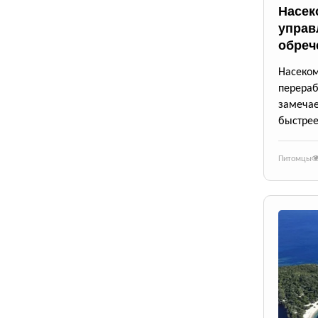
Насек
управ
обреч
Насек
перера
замеча
быстрее
Питомцы