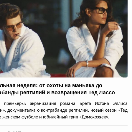
льная неделя: от охоты на маньяка до
абанды рептилий и возвращения Тед Лассо
е премьеры: экранизация романа Брета Истона Эллиса
и», документалка о контрабанде рептилий, новый сезон «Тед
о женском футболе и юбилейный трип «Домохозяек».