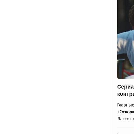
Сериа
контр
Главны
«Осколк
Лассо» 