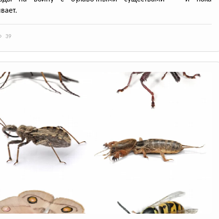
вает.
39