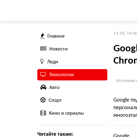
11:56, 19 с
Главное
Googl
Новости
Chro
Леди
Технологии
Источник 
Авто
Google по
Спорт
персон
Кино и сериалы
многоэта
Читайте также:
Google