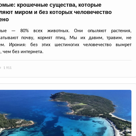
омые: крошечные существа, которые
ляют миром и без которых человечество
ено
омые — 80% всех животных. Они опыляют растения,
батывают почву, кормят птиц. Мы их давим, травим, не
ем. Ирония: без этих шестиногих человечество вымрет
, чем без интернета.
1 911