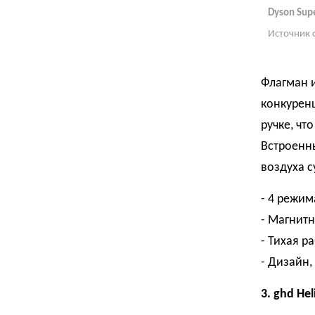
Dyson Sup
Источник 
Флагман и
конкуренц
ручке, чт
Встроенн
воздуха с
- 4 режим
- Магнитн
- Тихая р
- Дизайн,
3. ghd Hel