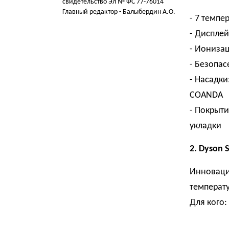
свидетельство Эл № ФС 77-76014
Главный редактор - Балыбердин А.О.
- 7 темпе
- Диспле
- Ионизац
- Безопас
- Насадки
COANDA
- Покрыти
укладки
2. Dyson 
Инноваци
температ
Для кого: