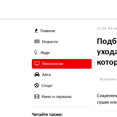
12:44, 06 с
Главное
Подб
Новости
ухода
Леди
котор
Технологии
Авто
Источник 
Спорт
Современ
Кино и сериалы
сушки ил
Читайте также: