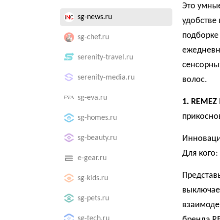
Это умные
sg-news.ru
удобстве 
подборке 
sg-chef.ru
ежедневн
serenity-travel.ru
сенсорны
serenity-media.ru
волос.
sg-eva.ru
1. REMEZ 
прикосно
sg-homes.ru
sg-beauty.ru
Инноваци
Для кого:
e-gear.ru
Представь
sg-kids.ru
выключает
sg-pets.ru
взаимодей
sg-tech.ru
бренда R