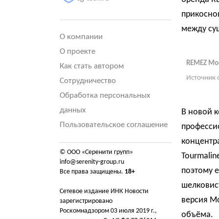
прикоснов
между су
О компании
О проекте
REMEZ Mod
Как стать автором
Источник 
Сотрудничество
Обработка персональных
данных
В новой 
Пользовательское соглашение
профессио
концентр
© ООО «Серенити групп»
Tourmalin
info@serenity-group.ru
поэтому е
Все права защищены.
18+
шелковист
Сетевое издание ИНК Новости
версия Mo
зарегистрировано
Роскомнадзором 03 июля 2019 г.,
объёма.