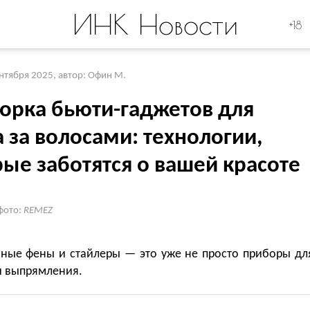
ИНК Новости
+18
ентября 2025
,
автор: Офин М.
орка бьюти-гаджетов для
 за волосами: технологии,
ые заботятся о вашей красоте
фото:
REMEZ
ные фены и стайлеры — это уже не просто приборы дл
и выпрямления.