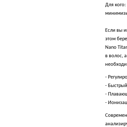
Для кого:
минимизи
Если вы и
этом бере
Nano Tita
в волос, 
необходим
- Регулир
- Быстрый
- Плаваю
- Ионизац
Современ
анализиру