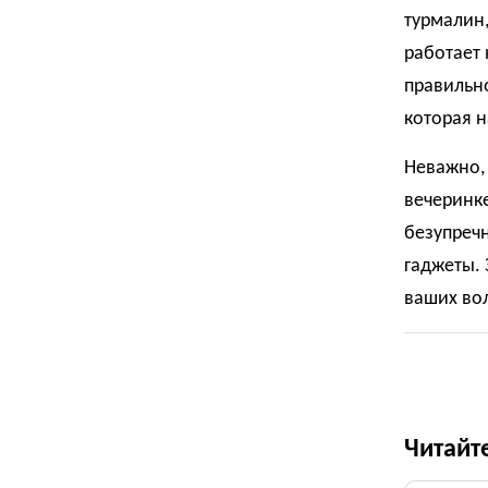
турмалин,
работает 
правильно
которая н
Неважно, 
вечеринке
безупреч
гаджеты. 
ваших вол
Читайт