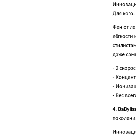
Инноваци
Для кого:
Фен от ле
лёгкости
стилистам
даже самы
- 2 скоро
- Концент
- Ионизац
- Вес всег
4. BaByli
поколени
Инновация