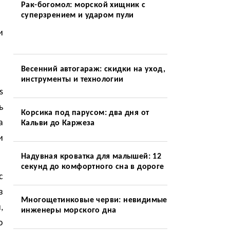
Рак-богомол: морской хищник с
суперзрением и ударом пули
и
Весенний автогараж: скидки на уход,
инструменты и технологии
s
ь
Корсика под парусом: два дня от
а
Кальви до Каржеза
и
Надувная кроватка для малышей: 12
секунд до комфортного сна в дороге
с
з
Многощетинковые черви: невидимые
,
инженеры морского дна
о