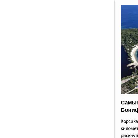
Самые
Бони
Корсик
киломе
рискнут