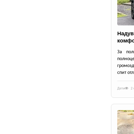
Надув
комфо
За пол
полноце
громозд
спит от
Дети
2 