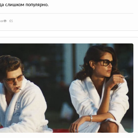
да слишком популярно.
ия
65