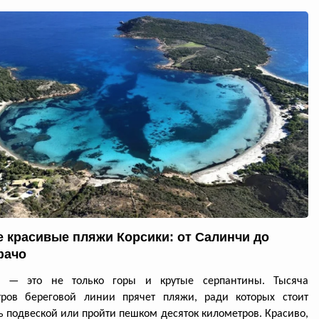
 красивые пляжи Корсики: от Салинчи до
фачо
а — это не только горы и крутые серпантины. Тысяча
тров береговой линии прячет пляжи, ради которых стоит
ь подвеской или пройти пешком десяток километров. Красиво,