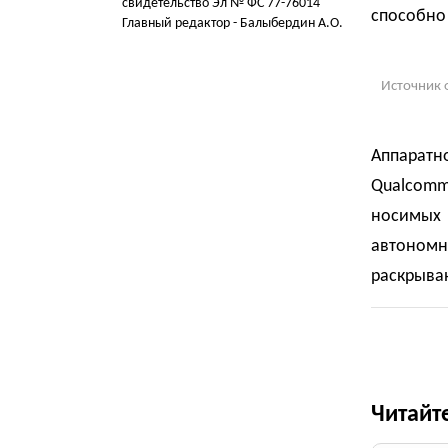
свидетельство Эл № ФС 77-76014
способно 
Главный редактор - Балыбердин А.О.
Источник 
Аппарат
Qualcomm
носимых 
автономну
раскрыва
Читайт