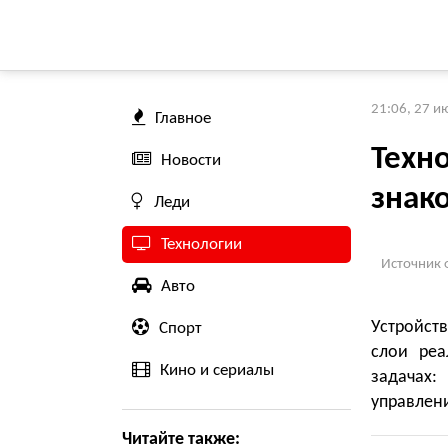
21:06, 27 и
Главное
Техно
Новости
знако
Леди
Технологии
Источник 
Авто
Устройст
Спорт
слои реа
Кино и сериалы
задачах
управлен
Читайте также: