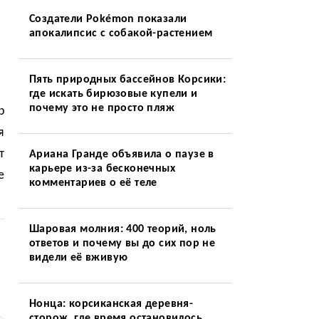
Создатели Pokémon показали
апокалипсис с собакой-растением
Пять природных бассейнов Корсики:
где искать бирюзовые купели и
почему это не просто пляж
р
я
т
Ариана Гранде объявила о паузе в
карьере из-за бесконечных
е
комментариев о её теле
Шаровая молния: 400 теорий, ноль
ответов и почему вы до сих пор не
видели её вживую
Нонца: корсиканская деревня-
сторож, где время остановилось