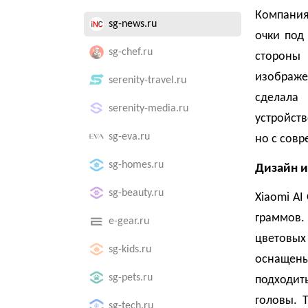
Компания
sg-news.ru
очки под
sg-chef.ru
стороны 
изображе
serenity-travel.ru
сделала 
serenity-media.ru
устройст
sg-eva.ru
но с сов
sg-homes.ru
Дизайн и
sg-beauty.ru
Xiaomi AI
граммов.
e-gear.ru
цветовых
sg-kids.ru
оснащен
sg-pets.ru
подходит
головы. 
sg-tech.ru