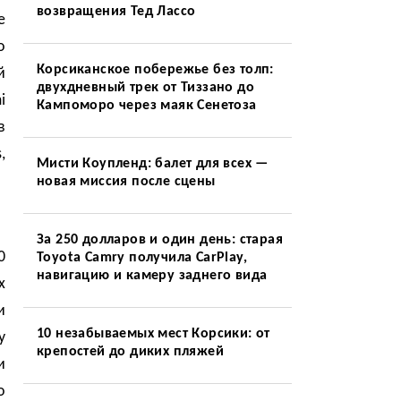
возвращения Тед Лассо
е
о
Корсиканское побережье без толп:
й
двухдневный трек от Тиззано до
i
Кампоморо через маяк Сенетоза
в
,
Мисти Коупленд: балет для всех —
новая миссия после сцены
За 250 долларов и один день: старая
0
Toyota Camry получила CarPlay,
навигацию и камеру заднего вида
х
и
10 незабываемых мест Корсики: от
у
крепостей до диких пляжей
и
о