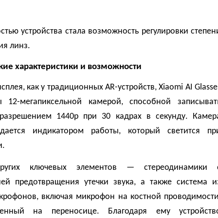
стью устройства стала возможность регулировки степен
ия линз.
кие характеристики и возможности
сплея, как у традиционных AR-устройств, Xiaomi AI Glasse
 12-мегапиксельной камерой, способной записыват
разрешением 1440p при 30 кадрах в секунду. Камер
дается индикатором работы, который светится пр
и.
ругих ключевых элементов — стереодинамики 
ией предотвращения утечки звука, а также система и
крофонов, включая микрофон на костной проводимости
женный на переносице. Благодаря ему устройств