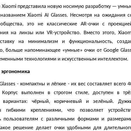
 Xiaomi представила новую носимую разработку — умны
 названием Xiaomi AI Glasses. Несмотря на ожидания с
общества, это не классические AR-очки с проекцие
ния на линзы или VR-устройство. Вместо этого, Xiaom
ставку на минимализм и функциональность, созда
во, больше напоминающее «умные» очки от Google Glass
ременными технологиями и искусственным интеллектом.
 эргономика
 Glasses - компактны и лёгкие - их вес составляет всего 4
 Корпус выполнен в строгом стиле, доступен в трё
 вариантах: чёрный, коричневый и зелёный. Дужк
ы гибкими креплениями, что позволяет устройств
ь пользователям с различными формами и размерам
Такое решение делает очки удобными для длительног