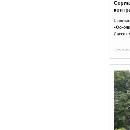
Сериа
контр
Главны
«Осколк
Лассо» 
Кино и се