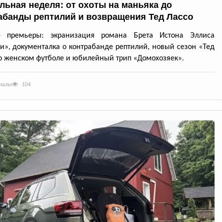
льная неделя: от охоты на маньяка до
абанды рептилий и возвращения Тед Лассо
е премьеры: экранизация романа Брета Истона Эллиса
и», документалка о контрабанде рептилий, новый сезон «Тед
о женском футболе и юбилейный трип «Домохозяек».
риалы
104