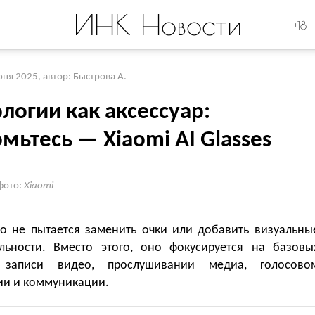
ИНК Новости
+18
юня 2025
,
автор: Быстрова А.
логии как аксессуар:
мьтесь — Xiaomi AI Glasses
фото:
Xiaomi
во не пытается заменить очки или добавить визуальны
льности. Вместо этого, оно фокусируется на базовы
: записи видео, прослушивании медиа, голосово
ии и коммуникации.