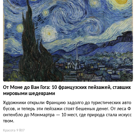
От Моне до Ван Гога: 10 французских пейзажей, ставших
мировыми шедеврами
Художники открыли Францию задолго до туристических авто
бусов, и теперь эти пейзажи стоят бешеных денег. От леса Ф
онтенбло до Монмартра — 10 мест, где природа стала искусс
твом.
Красота
9 807