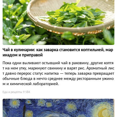
Чай в кулинарии: как заварка становится коптильней, мар
инадом и приправой
Пока одни выливают остывший чай в раковину, другие коптя
т на нем утку, маринуют свинину и варят рис. Ароматный лис
т давно перерос статус напитка — теперь заварка превращает
обычные блюда в нечто среднее между ресторанным ужино
м и химической лабораторией.
Еда и рецепты
9 584