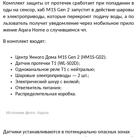
Комплект защиты от протечек сработает при
попадании
в
оды
на
сенсор,
хаб
M1S
Gen
2
запустит в действие шаровы
е
электроприводы
, которые
перекроют
подачу
воды
, а
по
льзователь
получит
уведомление
через
мобильное
прило
жение
Aqara
Home о случившемся чп
.
В
комплект
входят
:
Центр
Умного
Дома
M1S
Gen
2
(
HM1S
-
G02
);
Датчик
протечки
Т1
(
WL
-
S02D
);
Одноканальное
реле
Т1
с
нейтралью
;
Шаровые
электроприводы
—
2
шт
.;
Электрический
шнур
с
вилкой
;
Ответвитель
питания
;
Распределительная
коробка
.
Источник фото:
Aqara
Датчики
устанавливаются
в
потенциально
опасных
зонах