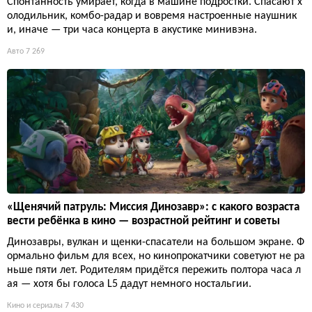
Спонтанность умирает, когда в машине подростки. Спасают х
олодильник, комбо-радар и вовремя настроенные наушник
и, иначе — три часа концерта в акустике минивэна.
Авто
7 269
«Щенячий патруль: Миссия Динозавр»: с какого возраста
вести ребёнка в кино — возрастной рейтинг и советы
Динозавры, вулкан и щенки-спасатели на большом экране. Ф
ормально фильм для всех, но кинопрокатчики советуют не ра
ньше пяти лет. Родителям придётся пережить полтора часа л
ая — хотя бы голоса L5 дадут немного ностальгии.
Кино и сериалы
7 430