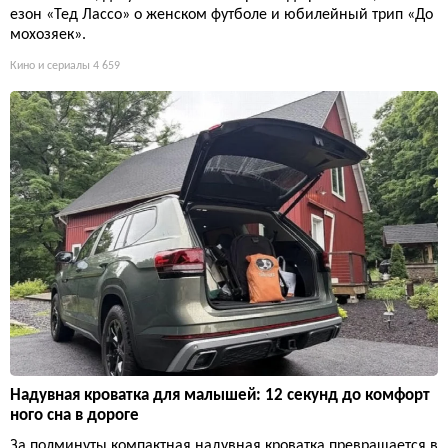
езон «Тед Лассо» о женском футболе и юбилейный трип «До
мохозяек».
Кино и сериалы
4 659
Надувная кроватка для малышей: 12 секунд до комфорт
ного сна в дороге
За полминуты компактная надувная кроватка превращается в