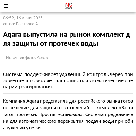
08:59, 18 июня 2025
,
автор: Быстрова А.
Aqara выпустила на рынок комплект д
ля защиты от протечек воды
Источник фото:
Aqara
Система поддерживает удалённый контроль через при
ложение и позволяет настраивать автоматические сце
нарии реагирования.
Компания
Aqara
представила
для
российского
рынка
готов
ое решение для защиты от затоплений —
комплект
«
Защи
та
от
протечки
.
Простая
установка
». Система предназначе
на
для
автоматического
перекрытия
подачи
воды
при
обн
аружении
утечки.