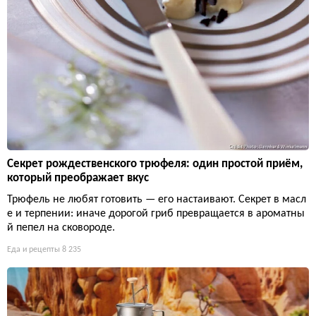
Секрет рождественского трюфеля: один простой приём,
который преображает вкус
Трюфель не любят готовить — его настаивают. Секрет в масл
е и терпении: иначе дорогой гриб превращается в ароматны
й пепел на сковороде.
Еда и рецепты
8 235