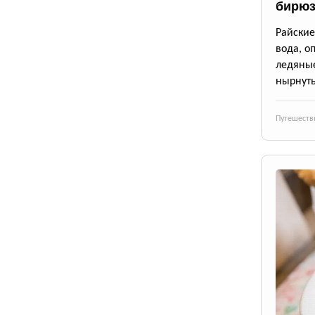
бирюз
Райские
вода, о
ледяны
нырнуть
Путешеств