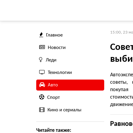
15:00, 23 м
Главное
Совет
Новости
выби
Леди
Технологии
Автоэксп
советы, 
Авто
покупая
стоимост
Спорт
движение
Кино и сериалы
Равнов
Читайте также: