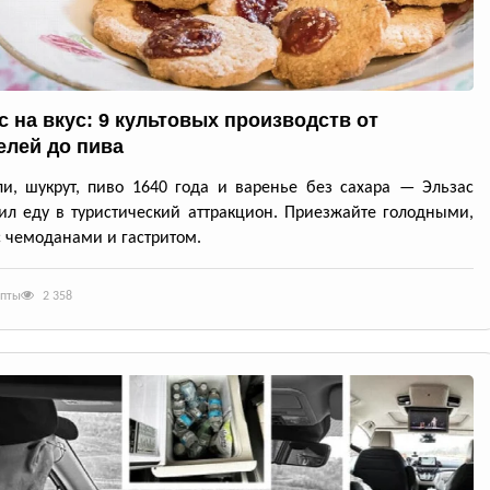
с на вкус: 9 культовых производств от
елей до пива
и, шукрут, пиво 1640 года и варенье без сахара — Эльзас
ил еду в туристический аттракцион. Приезжайте голодными,
с чемоданами и гастритом.
епты
2 358