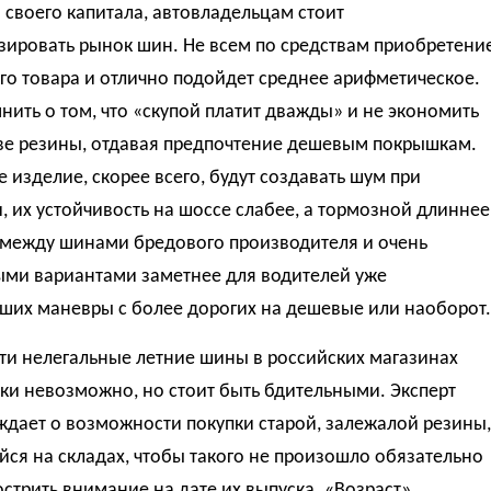
 своего капитала, автовладельцам стоит
зировать рынок шин. Не всем по средствам приобретени
о товара и отлично подойдет среднее арифметическое.
нить о том, что «скупой платит дважды» и не экономить
тве резины, отдавая предпочтение дешевым покрышкам.
 изделие, скорее всего, будут создавать шум при
 их устойчивость на шоссе слабее, а тормозной длиннее
 между шинами бредового производителя и очень
ми вариантами заметнее для водителей уже
ших маневры с более дорогих на дешевые или наоборот.
ти нелегальные летние шины в российских магазинах
ки невозможно, но стоит быть бдительными. Эксперт
ждает о возможности покупки старой, залежалой резины,
ся на складах, чтобы такого не произошло обязательно
стрить внимание на дате их выпуска. «Возраст»