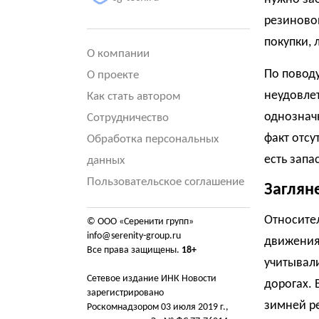
резиновой
покупки,
О компании
По повод
О проекте
неудовле
Как стать автором
однозначн
Сотрудничество
факт отсу
Обработка персональных
есть запа
данных
Пользовательское соглашение
Заглян
Относите
© ООО «Серенити групп»
info@serenity-group.ru
движения 
Все права защищены.
18+
учитывал
Сетевое издание ИНК Новости
дорогах. 
зарегистрировано
зимней ре
Роскомнадзором 03 июля 2019 г.,