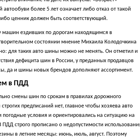
 автообуви более 5 лет означает либо отказ от такой
 либо ценник должен быть соответствующий.
у машин ездивших по дорогам находящимся в
творительном состоянии мнение Михаила Колодочкина
о: для таких авто шины можно не менять. Он отметил и
тствия дефицита шин в России, у преданных продавцов
сы, да и шины новых брендов дополняют ассортимент.
ем в ПДД
льно смены шин по срокам в правилах дорожного
строгих предписаний нет, главное чтобы хозяева авто
и погодные условия и ориентировались на ситуацию на
В ПДД строго прописано о недопустимости использовани
зины в летние месяцы: июнь, июль, август. Поэтому