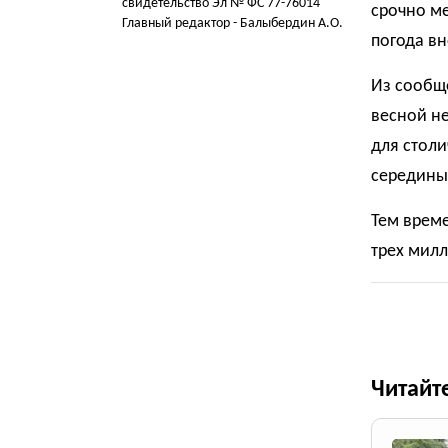
свидетельство Эл № ФС 77-76014
срочно м
Главный редактор - Балыбердин А.О.
погода вн
Из сообщ
весной не
для стол
середины
Тем врем
трех милл
Читайт