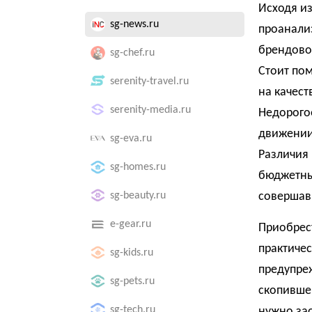
Исходя из
sg-news.ru
проанали
брендовог
sg-chef.ru
Стоит пом
serenity-travel.ru
на качес
serenity-media.ru
Недорогое
движении,
sg-eva.ru
Различия
sg-homes.ru
бюджетны
sg-beauty.ru
совершав
e-gear.ru
Приобрес
практичес
sg-kids.ru
предупре
sg-pets.ru
скопившей
sg-tech.ru
нужно зао