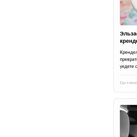
Эльза
кренд
Крендел
преврат
уедете 
Еда и рец