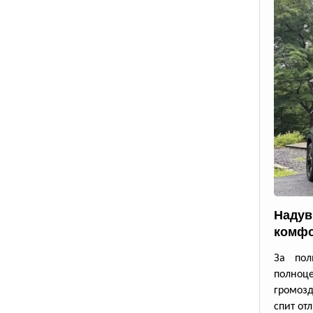
Надув
комфо
За пол
полноце
громозд
спит от