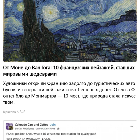
От Моне до Ван Гога: 10 французских пейзажей, ставших
мировыми шедеврами
Художники открыли Францию задолго до туристических авто
бусов, и теперь эти пейзажи стоят бешеных денег. От леса Ф
онтенбло до Монмартра — 10 мест, где природа стала искусс
твом.
Красота
5 896