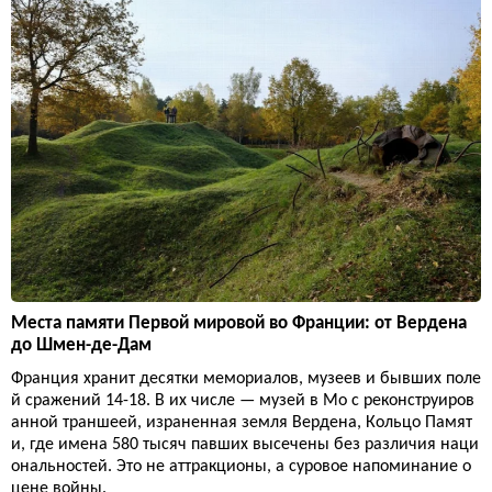
Места памяти Первой мировой во Франции: от Вердена
до Шмен-де-Дам
Франция хранит десятки мемориалов, музеев и бывших поле
й сражений 14-18. В их числе — музей в Мо с реконструиров
анной траншеей, израненная земля Вердена, Кольцо Памят
и, где имена 580 тысяч павших высечены без различия наци
ональностей. Это не аттракционы, а суровое напоминание о
цене войны.