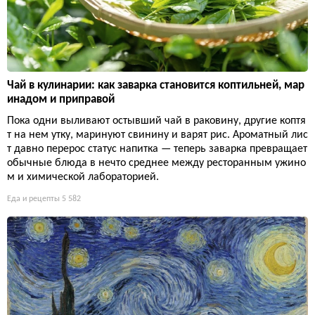
Чай в кулинарии: как заварка становится коптильней, мар
инадом и приправой
Пока одни выливают остывший чай в раковину, другие коптя
т на нем утку, маринуют свинину и варят рис. Ароматный лис
т давно перерос статус напитка — теперь заварка превращает
обычные блюда в нечто среднее между ресторанным ужино
м и химической лабораторией.
Еда и рецепты
5 582