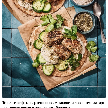
Телячьи кефты с артишоковым тахини и лавашом заатар:
восточная кухня в идеальном балансе