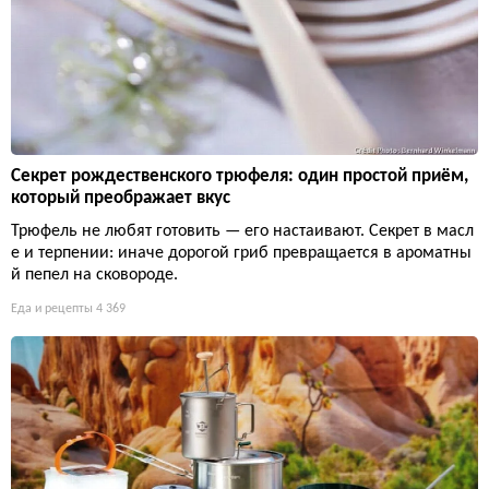
Секрет рождественского трюфеля: один простой приём,
который преображает вкус
Трюфель не любят готовить — его настаивают. Секрет в масл
е и терпении: иначе дорогой гриб превращается в ароматны
й пепел на сковороде.
Еда и рецепты
4 369