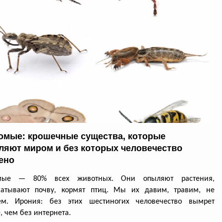
омые: крошечные существа, которые
ляют миром и без которых человечество
ено
омые — 80% всех животных. Они опыляют растения,
батывают почву, кормят птиц. Мы их давим, травим, не
ем. Ирония: без этих шестиногих человечество вымрет
, чем без интернета.