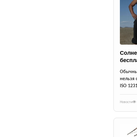
Солне
беспл
Обычны
нельзя 
ISO 123
Новости