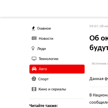
09:07, 08 н
Главное
Об о
Новости
буду
Леди
Технологии
Источник 
Авто
Данная фу
Спорт
Кино и сериалы
В Национ
сообщили
Читайте также: