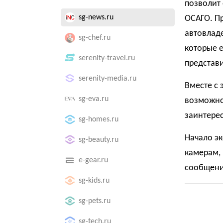
позволит
sg-news.ru
ОСАГО. Пр
автовладе
sg-chef.ru
которые е
serenity-travel.ru
представ
serenity-media.ru
Вместе с 
sg-eva.ru
возможно
заинтере
sg-homes.ru
Начало эк
sg-beauty.ru
камерам,
e-gear.ru
сообщений
sg-kids.ru
sg-pets.ru
sg-tech.ru