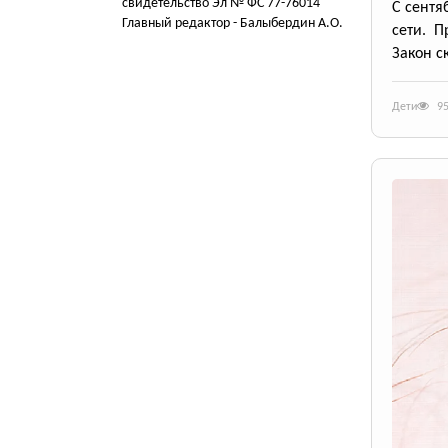
свидетельство Эл № ФС 77-76014
С сентя
Главный редактор - Балыбердин А.О.
сети. П
Закон с
Дети
9