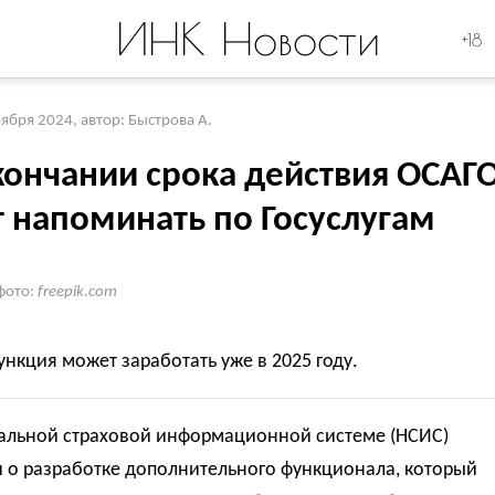
ИНК Новости
+18
оября 2024
,
автор: Быстрова А.
кончании срока действия ОСАГ
т напоминать по Госуслугам
фото:
freepik.com
нкция может заработать уже в 2025 году.
альной страховой информационной системе (НСИС)
 о разработке дополнительного функционала, который