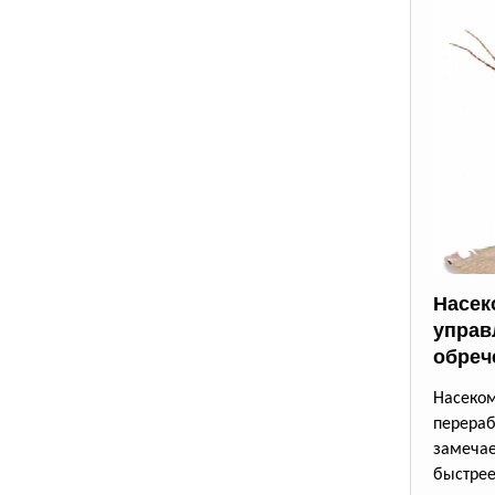
Насек
управ
обреч
Насек
перера
замеча
быстрее