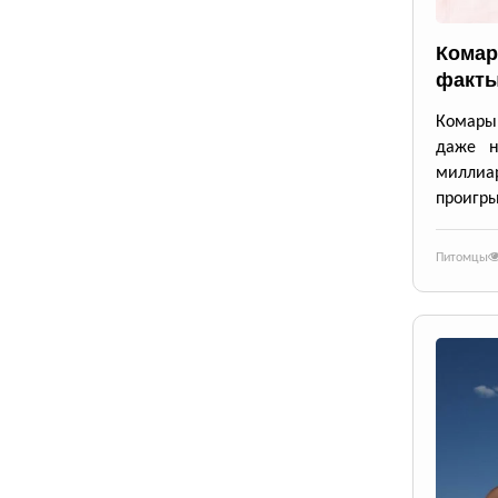
Комар
факты
Комары 
даже н
милли
проигры
Питомцы