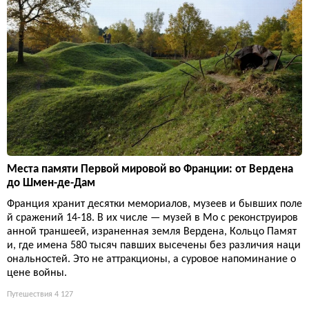
Места памяти Первой мировой во Франции: от Вердена
до Шмен-де-Дам
Франция хранит десятки мемориалов, музеев и бывших поле
й сражений 14-18. В их числе — музей в Мо с реконструиров
анной траншеей, израненная земля Вердена, Кольцо Памят
и, где имена 580 тысяч павших высечены без различия наци
ональностей. Это не аттракционы, а суровое напоминание о
цене войны.
Путешествия
4 127