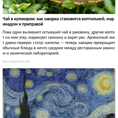
Чай в кулинарии: как заварка становится коптильней, мар
инадом и приправой
Пока одни выливают остывший чай в раковину, другие коптя
т на нем утку, маринуют свинину и варят рис. Ароматный лис
т давно перерос статус напитка — теперь заварка превращает
обычные блюда в нечто среднее между ресторанным ужино
м и химической лабораторией.
Еда и рецепты
6 221