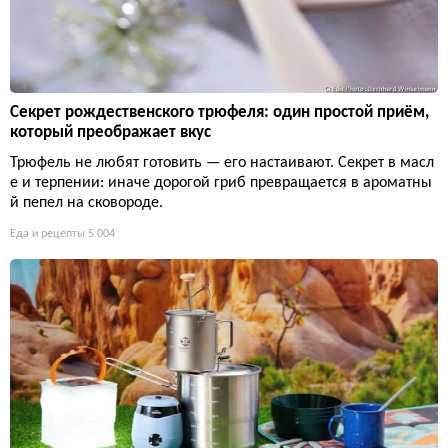
Секрет рождественского трюфеля: один простой приём,
который преображает вкус
Трюфель не любят готовить — его настаивают. Секрет в масл
е и терпении: иначе дорогой гриб превращается в ароматны
й пепел на сковороде.
Еда и рецепты
5 004