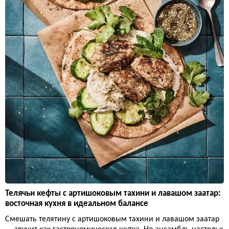
Телячьи кефты с артишоковым тахини и лавашом заатар:
восточная кухня в идеальном балансе
Смешать телятину с артишоковым тахини и лавашом заатар