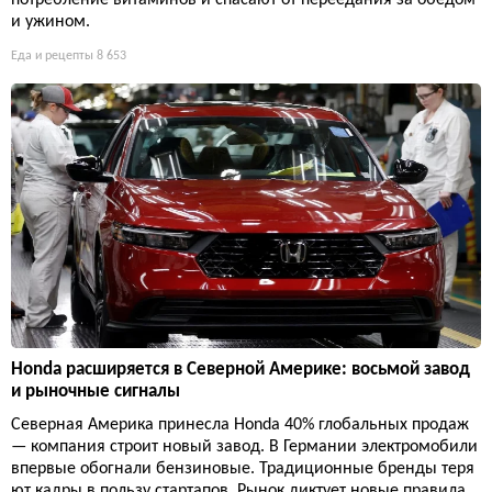
потребление витаминов и спасают от переедания за обедом
и ужином.
Еда и рецепты
8 653
Honda расширяется в Северной Америке: восьмой завод
и рыночные сигналы
Северная Америка принесла Honda 40% глобальных продаж
— компания строит новый завод. В Германии электромобили
впервые обогнали бензиновые. Традиционные бренды теря
ют кадры в пользу стартапов. Рынок диктует новые правила.