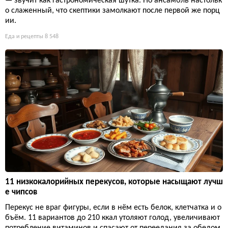
— звучит как гастрономическая шутка. Но ансамбль настольк
о слаженный, что скептики замолкают после первой же порц
ии.
Еда и рецепты
8 548
11 низкокалорийных перекусов, которые насыщают лучш
е чипсов
Перекус не враг фигуры, если в нём есть белок, клетчатка и о
бъём. 11 вариантов до 210 ккал утоляют голод, увеличивают