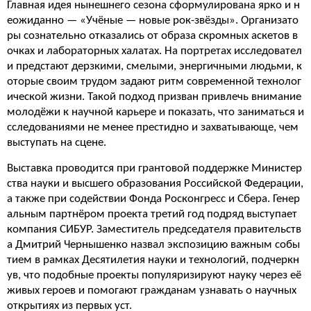
Главная идея нынешнего сезона сформулирована ярко и н
еожиданно — «Учёные — новые рок-звёзды». Организато
ры сознательно отказались от образа скромных аскетов в
очках и лабораторных халатах. На портретах исследовател
и предстают дерзкими, смелыми, энергичными людьми, к
оторые своим трудом задают ритм современной технолог
ической жизни. Такой подход призван привлечь внимание
молодёжи к научной карьере и показать, что заниматься и
сследованиями не менее престидно и захватывающе, чем
выступать на сцене.
Выставка проводится при грантовой поддержке Министер
ства науки и высшего образования Российской Федерации,
а также при содействии Фонда Росконгресс и Сбера. Генер
альным партнёром проекта третий год подряд выступает
компания СИБУР. Заместитель председателя правительств
а Дмитрий Чернышенко назвал экспозицию важным собы
тием в рамках Десятилетия науки и технологий, подчеркн
ув, что подобные проекты популяризируют науку через её
живых героев и помогают гражданам узнавать о научных
открытиях из первых уст.