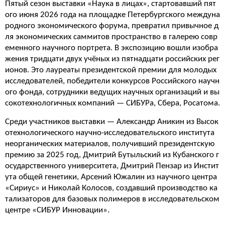
Пятый сезон выставки «Наука в лицах», стартовавший пят
ого июня 2026 года на площадке Петербургского междуна
родного экономического форума, превратил привычное д
ля экономических саммитов пространство в галерею совр
еменного научного портрета. В экспозицию вошли изобра
жения тридцати двух учёных из пятнадцати российских рег
ионов. Это лауреаты президентской премии для молодых
исследователей, победители конкурсов Российского научн
ого фонда, сотрудники ведущих научных организаций и вы
сокотехнологичных компаний — СИБУРа, Сбера, Росатома.
Среди участников выставки — Александр Аникин из Высок
отехнологического научно-исследовательского института
неорганических материалов, получивший президентскую
премию за 2025 год, Дмитрий Бутыльский из Кубанского г
осударственного университета, Дмитрий Пензар из Инстит
ута общей генетики, Арсений Южалин из научного центра
«Сириус» и Николай Колосов, создавший производство ка
тализаторов для базовых полимеров в исследовательском
центре «СИБУР Инновации».