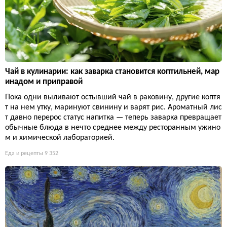
Чай в кулинарии: как заварка становится коптильней, мар
инадом и приправой
Пока одни выливают остывший чай в раковину, другие коптя
т на нем утку, маринуют свинину и варят рис. Ароматный лис
т давно перерос статус напитка — теперь заварка превращает
обычные блюда в нечто среднее между ресторанным ужино
м и химической лабораторией.
Еда и рецепты
9 352