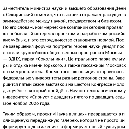
Заместитель министра науки и высшего образования Дени
с Секиринский отметил, что выставка отражает растущее в
заимодействие между наукой, государством и бизнесом.
По его словам, коммерческие компании сегодня проявля
ют небывалый интерес к проектам и разработкам российс
ких учёных, и это сотрудничество становится нормой. Пос
ле завершения форума портреты героев науки увидят пос
етители крупнейших общественных пространств Москвы
— ВДНХ, парка «Сокольники», Центрального парка культу
ры и отдыха имени Горького, а также пассажиры Московск
ого метрополитена. Кроме того, экспозиция отправится в
федеральные университеты разных регионов страны. Заве
ршится пятый сезон выставкой на шестом Конгрессе моло
дых учёных, который пройдёт в Научно-технологическом у
ниверситете «Сириус» с двадцать пятого по двадцать седь
мое ноября 2026 года.
Таким образом, проект «Наука в лицах» превращается в п
олноценную передвижную галерею, которая не просто ин
формирует о достижениях, а формирует новый культурны