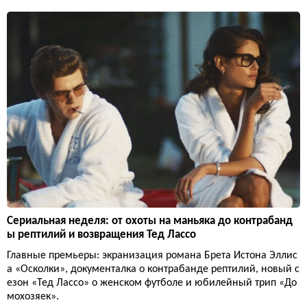
Сериальная неделя: от охоты на маньяка до контрабанд
ы рептилий и возвращения Тед Лассо
Главные премьеры: экранизация романа Брета Истона Эллис
а «Осколки», документалка о контрабанде рептилий, новый с
езон «Тед Лассо» о женском футболе и юбилейный трип «До
мохозяек».