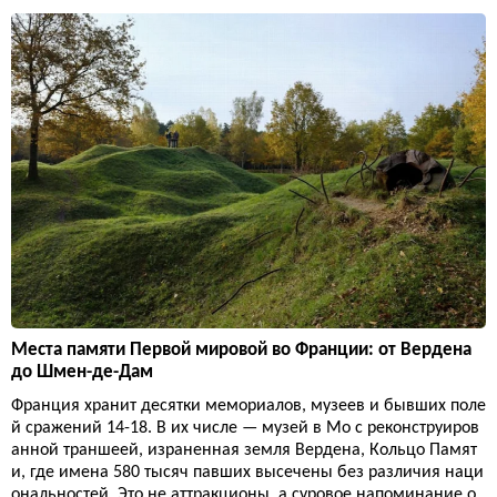
Места памяти Первой мировой во Франции: от Вердена
до Шмен-де-Дам
Франция хранит десятки мемориалов, музеев и бывших поле
й сражений 14-18. В их числе — музей в Мо с реконструиров
анной траншеей, израненная земля Вердена, Кольцо Памят
и, где имена 580 тысяч павших высечены без различия наци
ональностей. Это не аттракционы, а суровое напоминание о