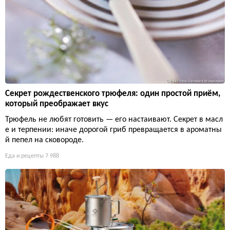
Секрет рождественского трюфеля: один простой приём,
который преображает вкус
Трюфель не любят готовить — его настаивают. Секрет в масл
е и терпении: иначе дорогой гриб превращается в ароматны
й пепел на сковороде.
Еда и рецепты
7 988