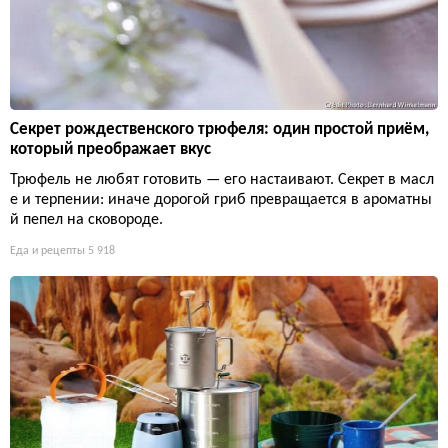
Секрет рождественского трюфеля: один простой приём,
который преображает вкус
Трюфель не любят готовить — его настаивают. Секрет в масл
е и терпении: иначе дорогой гриб превращается в ароматны
й пепел на сковороде.
Еда и рецепты
5 918