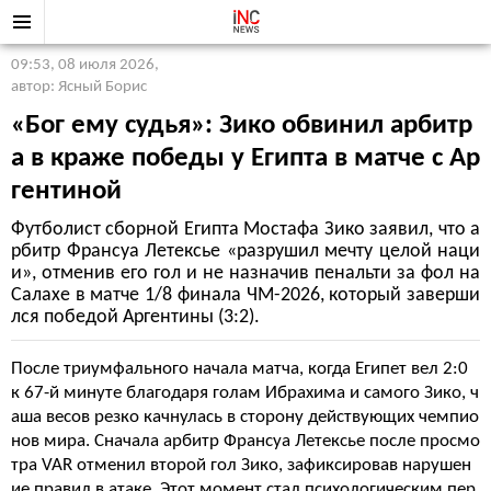
09:53, 08 июля 2026
,
автор: Ясный Борис
«Бог ему судья»: Зико обвинил арбитр
а в краже победы у Египта в матче с Ар
гентиной
Футболист сборной Египта Мостафа Зико заявил, что а
рбитр Франсуа Летексье «разрушил мечту целой наци
и», отменив его гол и не назначив пенальти за фол на
Салахе в матче 1/8 финала ЧМ-2026, который заверши
лся победой Аргентины (3:2).
После триумфального начала матча, когда Египет вел 2:0
к 67-й минуте благодаря голам Ибрахима и самого Зико, ч
аша весов резко качнулась в сторону действующих чемпио
нов мира. Сначала арбитр Франсуа Летексье после просмо
тра VAR отменил второй гол Зико, зафиксировав нарушен
ие правил в атаке. Этот момент стал психологическим пер