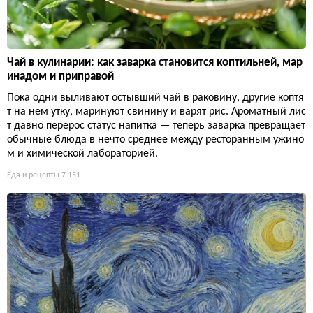
Чай в кулинарии: как заварка становится коптильней, мар
инадом и приправой
Пока одни выливают остывший чай в раковину, другие коптя
т на нем утку, маринуют свинину и варят рис. Ароматный лис
т давно перерос статус напитка — теперь заварка превращает
обычные блюда в нечто среднее между ресторанным ужино
м и химической лабораторией.
Еда и рецепты
7 151