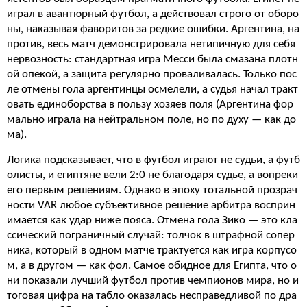
играл в авантюрный футбол, а действовал строго от оборо
ны, наказывая фаворитов за редкие ошибки. Аргентина, на
против, весь матч демонстрировала нетипичную для себя
нервозность: стандартная игра Месси была смазана плотн
ой опекой, а защита регулярно проваливалась. Только пос
ле отмены гола аргентинцы осмелели, а судья начал тракт
овать единоборства в пользу хозяев поля (Аргентина фор
мально играла на нейтральном поле, но по духу — как до
ма).
Логика подсказывает, что в футбол играют не судьи, а футб
олисты, и египтяне вели 2:0 не благодаря судье, а вопреки
его первым решениям. Однако в эпоху тотальной прозрач
ности VAR любое субъективное решение арбитра восприн
имается как удар ниже пояса. Отмена гола Зико — это кла
ссический пограничный случай: толчок в штрафной сопер
ника, который в одном матче трактуется как игра корпусо
м, а в другом — как фол. Самое обидное для Египта, что о
ни показали лучший футбол против чемпионов мира, но и
тоговая цифра на табло оказалась несправедливой по дра