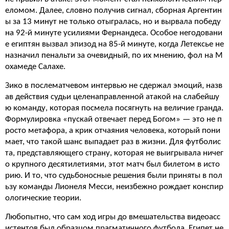
еломом. Далее, словно получив сигнал, сборная Аргентин
ы за 13 минут не только отыгралась, но и вырвала победу
на 92-й минуте усилиями Фернандеса. Особое негодовани
е египтян вызвал эпизод на 85-й минуте, когда Летексье не
назначил пенальти за очевидный, по их мнению, фол на М
охамеде Салахе.
Зико в послематчевом интервью не сдержал эмоций, назв
ав действия судьи целенаправленной атакой на слабейшу
ю команду, которая посмела посягнуть на величие гранда.
Формулировка «пускай отвечает перед Богом» — это не п
росто метафора, а крик отчаяния человека, который пони
мает, что такой шанс выпадает раз в жизни. Для футболис
та, представляющего страну, которая не выигрывала ничег
о крупного десятилетиями, этот матч был билетом в исто
рию. И то, что судьбоносные решения были приняты в пол
ьзу команды Лионеля Месси, неизбежно рождает конспир
ологические теории.
Любопытно, что сам ход игры до вмешательства видеоасс
истентов был образцом прагматичного футбола. Египет не