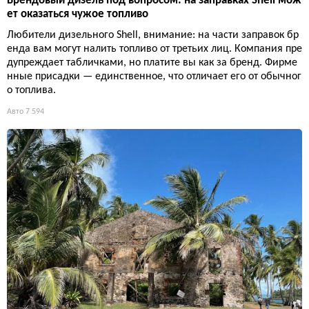
Брендовый дизель под вопросом: на заправках Shell мож
ет оказаться чужое топливо
Любители дизельного Shell, внимание: на части заправок бр
енда вам могут налить топливо от третьих лиц. Компания пре
дупреждает табличками, но платите вы как за бренд. Фирме
нные присадки — единственное, что отличает его от обычног
о топлива.
Авто
7 594