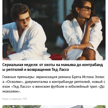
Сериальная неделя: от охоты на маньяка до контрабанд
ы рептилий и возвращения Тед Лассо
Главные премьеры: экранизация романа Брета Истона Эллис
а «Осколки», документалка о контрабанде рептилий, новый с
езон «Тед Лассо» о женском футболе и юбилейный трип «До
мохозяек».
Кино и сериалы
796