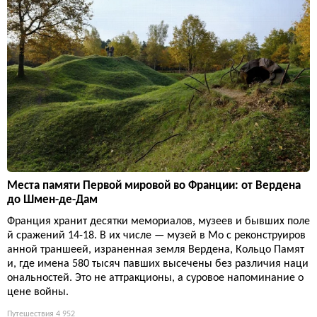
Места памяти Первой мировой во Франции: от Вердена
до Шмен-де-Дам
Франция хранит десятки мемориалов, музеев и бывших поле
й сражений 14-18. В их числе — музей в Мо с реконструиров
анной траншеей, израненная земля Вердена, Кольцо Памят
и, где имена 580 тысяч павших высечены без различия наци
ональностей. Это не аттракционы, а суровое напоминание о
цене войны.
Путешествия
4 952