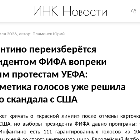
ИНК Новости
+18
юля 2026
,
автор: Пламенев Юрий
нтино переизберётся
идентом ФИФА вопреки
м протестам УЕФА:
метика голосов уже решила
о скандала с США
ет кричать о «красной линии» после отмены карточк
США, но выборы президента ФИФА давно проиграны: 
нфантино есть 111 гарантированных голосов из 10
мых ещё до старта чемпионата мира. Европейский футбо