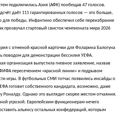
атем подключилась Азия (АФК) пообещав 47 голосов.
счёт даёт 111 гарантированных голосов — это больше,
о для победы. Инфантино обеспечил себе переизбрание
как прозвучал стартовый свисток чемпионата мира 2026
рия с отменой красной карточки для Фоларина Балогуна
шь поводом для демонстрации бессилия УЕФА.
ая организация выпустила гневное заявление, назвав
ФИФА пересечением «красной линии» и подрывом
ти игры. В футбольных СМИ тотчас появились инсайды о
УЕФА готовит собственного кандидата, возможно, даже
 Роналду. Однако это выглядит скорее жестом отчаяния
ьной угрозой. Европейским функционерам нечего
оставить альянсу остальных конфедераций, которым