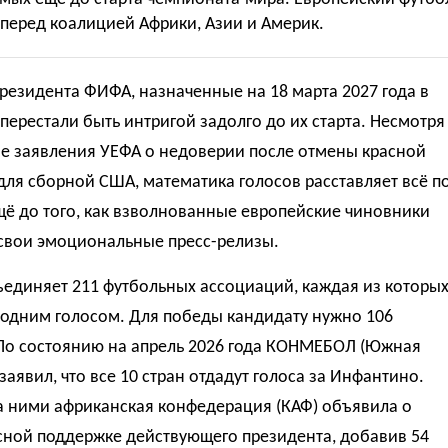
перед коалицией Африки, Азии и Америк.
езидента ФИФА, назначенные на 18 марта 2027 года в
перестали быть интригой задолго до их старта. Несмотря
ие заявления УЕФА о недоверии после отмены красной
для сборной США, математика голосов расставляет всё п
ё до того, как взволнованные европейские чиновники
 свои эмоциональные пресс-релизы.
единяет 211 футбольных ассоциаций, каждая из которы
 одним голосом. Для победы кандидату нужно 106
 По состоянию на апрель 2026 года КОНМЕБОЛ (Южная
заявил, что все 10 стран отдадут голоса за Инфантино.
а ними африканская конфедерация (КАФ) объявила о
сной поддержке действующего президента, добавив 54