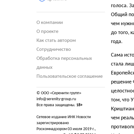
голоса. З
Общий под
О компании
чем нужн
О проекте
до того, 
Как стать автором
года.
Сотрудничество
Сама исто
Обработка персональных
стала ли
данных
Европейск
Пользовательское соглашение
решение 
целостнос
© ООО «Серенити групп»
info@serenity-group.ru
том, что 
Все права защищены.
18+
Криштиану
Сетевое издание ИНК Новости
чем реал
зарегистрировано
противоп
Роскомнадзором 03 июля 2019 г.,