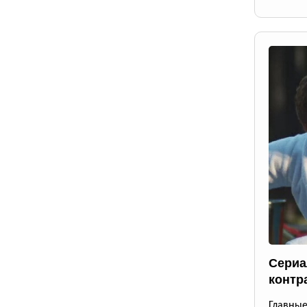
Сериа
контр
Главны