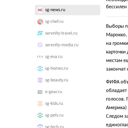
бессилен 
sg-news.ru
sg-chef.ru
Выборы пр
serenity-travel.ru
Марокко, 
на громк
serenity-media.ru
карточки 
sg-eva.ru
местам ещ
sg-homes.ru
закончат
sg-beauty.ru
ФИФА объ
обладает
e-gear.ru
голосов.
sg-kids.ru
Америка) 
sg-pets.ru
Следом з
единогла
sg-tech.ru