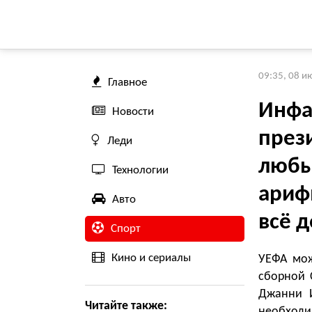
09:35, 08 и
Главное
Инфа
Новости
през
Леди
любы
Технологии
ариф
Авто
всё д
Спорт
Кино и сериалы
УЕФА мож
сборной 
Джанни И
Читайте также:
необходи