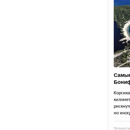
Самые
Бони
Корсик
киломе
рискнут
но иног
Путешеств