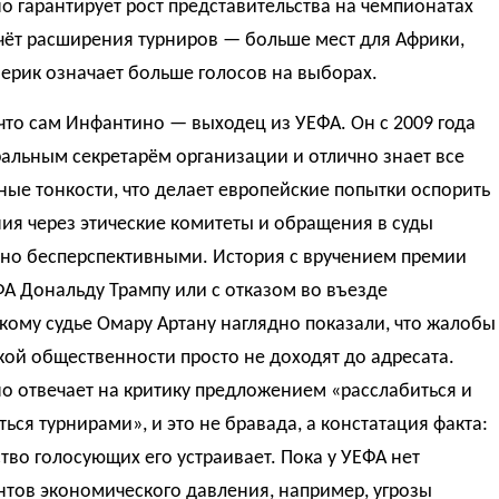
 гарантирует рост представительства на чемпионатах
чёт расширения турниров — больше мест для Африки,
ерик означает больше голосов на выборах.
что сам Инфантино — выходец из УЕФА. Он с 2009 года
альным секретарём организации и отлично знает все
ые тонкости, что делает европейские попытки оспорить
ия через этические комитеты и обращения в суды
но бесперспективными. История с вручением премии
А Дональду Трампу или с отказом во въезде
ому судье Омару Артану наглядно показали, что жалобы
ой общественности просто не доходят до адресата.
о отвечает на критику предложением «расслабиться и
ься турнирами», и это не бравада, а констатация факта:
во голосующих его устраивает. Пока у УЕФА нет
нтов экономического давления, например, угрозы