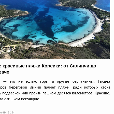
 красивые пляжи Корсики: от Салинчи до
фачо
а — это не только горы и крутые серпантины. Тысяча
тров береговой линии прячет пляжи, ради которых стоит
ь подвеской или пройти пешком десяток километров. Красиво,
да слишком популярно.
ия
2 134