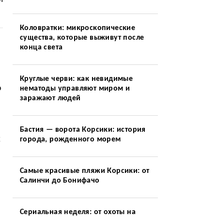
Коловратки: микроскопические
существа, которые выживут после
конца света
Круглые черви: как невидимые
о
нематоды управляют миром и
заражают людей
Бастия — ворота Корсики: история
х
города, рожденного морем
Самые красивые пляжи Корсики: от
Салинчи до Бонифачо
Сериальная неделя: от охоты на