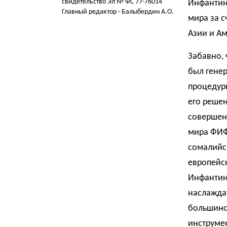
свидетельство Эл № ФС 77-76014
Инфантино
Главный редактор - Балыбердин А.О.
мира за с
Азии и Ам
Забавно, 
был генер
процедурн
его решен
совершен
мира ФИФ
сомалийск
европейск
Инфантин
наслаждат
большинст
инструме