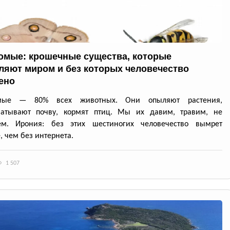
омые: крошечные существа, которые
ляют миром и без которых человечество
ено
омые — 80% всех животных. Они опыляют растения,
батывают почву, кормят птиц. Мы их давим, травим, не
ем. Ирония: без этих шестиногих человечество вымрет
, чем без интернета.
1 507