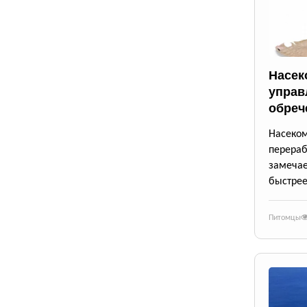
Насек
управ
обреч
Насек
перера
замеча
быстрее
Питомцы