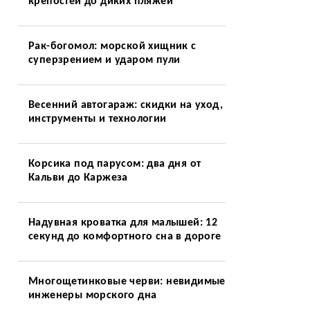
крепостей до диких пляжей
Рак-богомол: морской хищник с
суперзрением и ударом пули
Весенний автогараж: скидки на уход,
инструменты и технологии
Корсика под парусом: два дня от
Кальви до Каржеза
Надувная кроватка для малышей: 12
секунд до комфортного сна в дороге
Многощетинковые черви: невидимые
инженеры морского дна