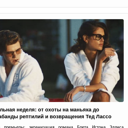
льная неделя: от охоты на маньяка до
абанды рептилий и возвращения Тед Лассо
е премьеры: экранизация романа Брета Истона Эллиса