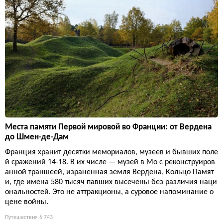
Места памяти Первой мировой во Франции: от Вердена
до Шмен-де-Дам
Франция хранит десятки мемориалов, музеев и бывших поле
й сражений 14-18. В их числе — музей в Мо с реконструиров
анной траншеей, израненная земля Вердена, Кольцо Памят
и, где имена 580 тысяч павших высечены без различия наци
ональностей. Это не аттракционы, а суровое напоминание о
цене войны.
Путешествия
6 743