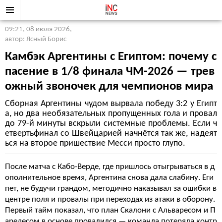
09:21, 08 июля 2026
,
автор: Ясный Борис
Камбэк Аргентины с Египтом: почему с
пасение в 1/8 финала ЧМ-2026 — трев
ожный звоночек для чемпионов мира
Сборная Аргентины чудом вырвала победу 3:2 у Египт
а, но два необязательных пропущенных гола и провал
до 79-й минуты вскрыли системные проблемы. Если ч
етвертьфинал со Швейцарией начнётся так же, надеят
ься на второе пришествие Месси просто глупо.
После матча с Кабо-Верде, где пришлось отыгрываться в д
ополнительное время, Аргентина снова дала слабину. Еги
пет, не будучи грандом, методично наказывал за ошибки в
центре поля и провалы при переходах из атаки в оборону.
Первый тайм показал, что план Скалони с Альваресом и П
аредесом в основе провалился — команда потеряла контр