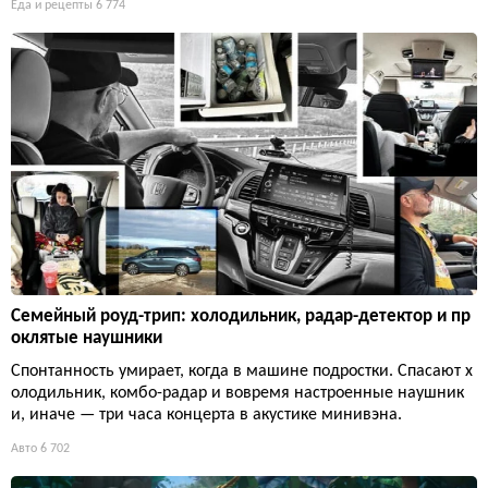
Еда и рецепты
6 774
Семейный роуд-трип: холодильник, радар-детектор и пр
оклятые наушники
Спонтанность умирает, когда в машине подростки. Спасают х
олодильник, комбо-радар и вовремя настроенные наушник
и, иначе — три часа концерта в акустике минивэна.
Авто
6 702