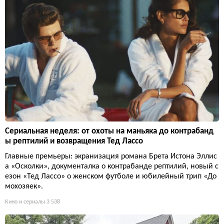
Сериальная неделя: от охоты на маньяка до контрабанд
ы рептилий и возвращения Тед Лассо
Главные премьеры: экранизация романа Брета Истона Эллис
а «Осколки», документалка о контрабанде рептилий, новый с
езон «Тед Лассо» о женском футболе и юбилейный трип «До
мохозяек».
Кино и сериалы
3 538