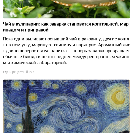
Чай в кулинарии: как заварка становится коптильней, мар
инадом и приправой
Пока одни выливают остывший чай в раковину, другие коптя
т на нем утку, маринуют свинину и варят рис. Ароматный лис
т давно перерос статус напитка — теперь заварка превращает
обычные блюда в нечто среднее между ресторанным ужино
м и химической лабораторией.
Еда и рецепты
8 977