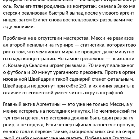
оль. Голы египтян родились из контратак: сначала Зико ма
стерски реализовал быстрый выпад после углового аргент
инцев, затем Египет снова воспользовался разрывами ме
жду линиями.
Проблема не в отсутствии мастерства. Месси не реализов
ал второй пенальти на турнире — статистика, которая гово
рит о том, что чемпионат мира не прощает даже минутно
го спада концентрации. Но самое тревожное — психологи
я. Команда Скалони играет рывками: 70 минут вальяжног
о футбола и 20 минут ураганного прессинга. Против орган
изованной Швейцарии такой сценарий станет фатальным.
Швейцарцы не дрогнут при счёте 2:0, а их линия защиты в
отличие от египетской умеет читать игру в штрафной.
Главный актив Аргентины — это уже не только Месси, а у
мение истерить на последних минутах. Но чемпионский ти
тул тем и ценен, что истерика должна быть один раз за ту
рнир, а не подряд. Если четвертьфинал начнется с пропущ
енного гола в первом тайме, эмоциональных сил на очере
дной камбэк может уже не хватить. Победа над Египтом