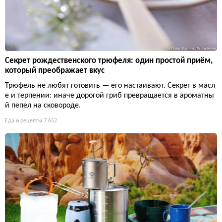
Секрет рождественского трюфеля: один простой приём,
который преображает вкус
Трюфель не любят готовить — его настаивают. Секрет в масл
е и терпении: иначе дорогой гриб превращается в ароматны
й пепел на сковороде.
Еда и рецепты
7 652