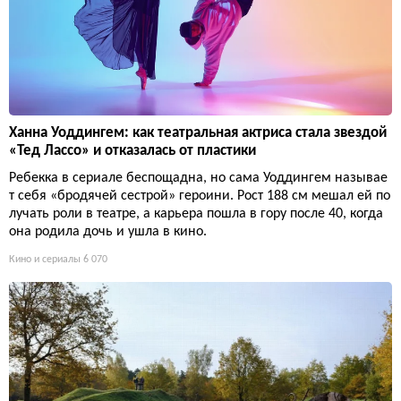
Ханна Уоддингем: как театральная актриса стала звездой
«Тед Лассо» и отказалась от пластики
Ребекка в сериале беспощадна, но сама Уоддингем называе
т себя «бродячей сестрой» героини. Рост 188 см мешал ей по
лучать роли в театре, а карьера пошла в гору после 40, когда
она родила дочь и ушла в кино.
Кино и сериалы
6 070