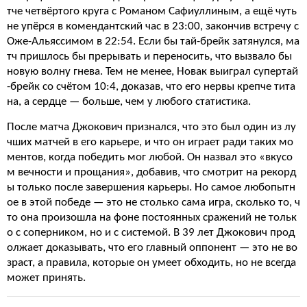
тче четвёртого круга с Романом Сафиуллиным, а ещё чуть
не упёрся в комендантский час в 23:00, закончив встречу с
Оже-Альяссимом в 22:54. Если бы тай-брейк затянулся, ма
тч пришлось бы прерывать и переносить, что вызвало бы
новую волну гнева. Тем не менее, Новак выиграл супертай
-брейк со счётом 10:4, доказав, что его нервы крепче тита
на, а сердце — больше, чем у любого статистика.
После матча Джокович признался, что это был один из лу
чших матчей в его карьере, и что он играет ради таких мо
ментов, когда победить мог любой. Он назвал это «вкусо
м вечности и прощания», добавив, что смотрит на рекорд
ы только после завершения карьеры. Но самое любопытн
ое в этой победе — это не столько сама игра, сколько то, ч
то она произошла на фоне постоянных сражений не тольк
о с соперником, но и с системой. В 39 лет Джокович прод
олжает доказывать, что его главный оппонент — это не во
зраст, а правила, которые он умеет обходить, но не всегда
может принять.