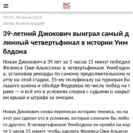
09:51, 08 июля 2026
,
автор: Волков Андрей
39-летний Джокович выиграл самый д
линный четвертьфинал в истории Уим
блдона
Новак Джокович в 39 лет за 5 часов 15 минут победил
Феликса Оже-Альяссима в четвертьфинале Уимблдон
а, установив рекорды по самому продолжительному м
атчу на этой стадии, 55-му полуфиналу на турнирах Бо
льшого шлема и обойдя Федерера по числу побед на т
раве — и всё это в условиях споров с судьями о закрыт
ии крыши и штрафа за эмоции.
Новак Джокович снова переписал историю тенниса, но на
этот раз сделал это в условиях, которые сломали бы любо
го другого. В четвертьфинале Уимблдона он провёл на кор
те 5 часов 15 минут, чтобы одолеть Феликса Оже-Альясси