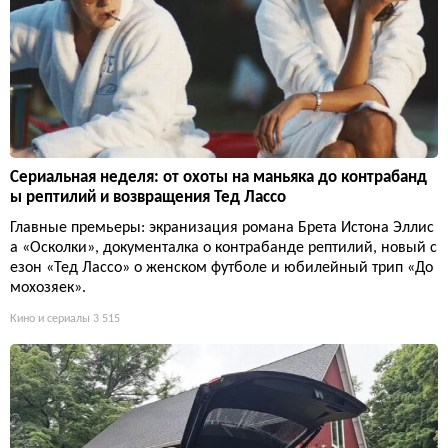
Сериальная неделя: от охоты на маньяка до контрабанд
ы рептилий и возвращения Тед Лассо
Главные премьеры: экранизация романа Брета Истона Эллис
а «Осколки», документалка о контрабанде рептилий, новый с
езон «Тед Лассо» о женском футболе и юбилейный трип «До
мохозяек».
Кино и сериалы
3 515