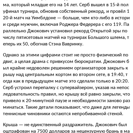
ма, который младше его на 14 лет. Серб вышел в 15-й пол
уфинал турнира, обновив собственный рекорд, и провёл 1
20-й матч на Уимблдоне — больше, чем кто-либо в истори
и среди мужчин, включая Роджера Федерера с его 119. Па
раллельно Джокович установил рекорд Открытой эры по
числу пятисетовых матчей на турнирах Большого шлема, т
еперь их 50, обогнав Стэна Вавринку.
Однако за этими цифрами стоит не просто физический по
двиг, а целая драма с привкусом бюрократии. Джокович б
ыл крайне недоволен решением организаторов закрыть к
рышу над центральным кортом во втором сете, в 19:40, т
огда как в предыдущем матче это сделали только в 20:20.
Серб устроил перепалку с супервайзером, указав на непос
ледовательность правил, но крышу всё равно закрыли, что
привело к 20-минутной паузе и необходимости заново раз
минаться. Такие детали показывают, что даже для легенды
теннисные чиновники остаются непробиваемой стеной.
Крыша — не единственный раздражитель. Джокович был
оштрафован на 7500 долларов за нецензурную брань в ма