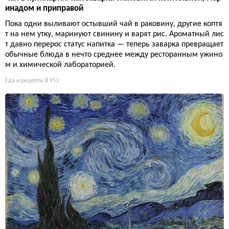
инадом и приправой
Пока одни выливают остывший чай в раковину, другие коптя
т на нем утку, маринуют свинину и варят рис. Ароматный лис
т давно перерос статус напитка — теперь заварка превращает
обычные блюда в нечто среднее между ресторанным ужино
м и химической лабораторией.
Еда и рецепты
8 953