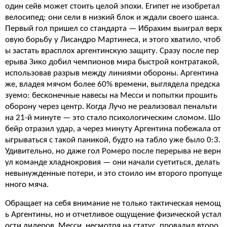
один сейв может стоить целой эпохи. Египет не изобретал
велосипед: они сели в низкий блок и ждали своего шанса.
Первый гол пришел со стандарта — Ибрахим выиграл верх
овую борьбу у Лисандро Мартинеса, и этого хватило, чтоб
ы застать врасплох аргентинскую защиту. Сразу после пер
ерыва Зико добил чемпионов мира быстрой контратакой,
использовав разрыв между линиями обороны. Аргентина
же, владея мячом более 60% времени, выглядела предска
зуемо: бесконечные навесы на Месси и попытки прошить
оборону через центр. Когда Лучо не реализовал пенальти
на 21-й минуте — это стало психологическим сломом. Шо
бейр отразил удар, а через минуту Аргентина побежала от
ыгрываться с такой паникой, будто на табло уже было 0:3.
Удивительно, но даже гол Ромеро после перерыва не верн
ул команде хладнокровия — они начали суетиться, делать
невынужденные потери, и это стоило им второго пропуще
нного мяча.
Обращает на себя внимание не только тактическая немощ
ь Аргентины, но и отчетливое ощущение физической устал
ости лидеров. Месси, несмотря на статус, провалил второ