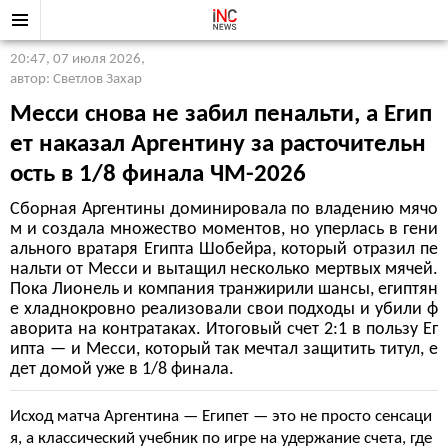
20:47, 07 июля 2026
,
автор: Светлов Захар
Месси снова не забил пенальти, а Егип
ет наказал Аргентину за расточительн
ость в 1/8 финала ЧМ-2026
Сборная Аргентины доминировала по владению мячо
м и создала множество моментов, но уперлась в гени
ального вратаря Египта Шобейра, который отразил пе
нальти от Месси и вытащил несколько мертвых мячей.
Пока Лионель и компания транжирили шансы, египтян
е хладнокровно реализовали свои подходы и убили ф
аворита на контратаках. Итоговый счет 2:1 в пользу Ег
ипта — и Месси, который так мечтал защитить титул, е
дет домой уже в 1/8 финала.
Исход матча Аргентина — Египет — это не просто сенсаци
я, а классический учебник по игре на удержание счета, где