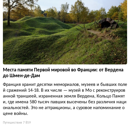
Места памяти Первой мировой во Франции: от Вердена
до Шмен-де-Дам
Франция хранит десятки мемориалов, музеев и бывших поле
й сражений 14-18. В их числе — музей в Мо с реконструиров
анной траншеей, израненная земля Вердена, Кольцо Памят
и, где имена 580 тысяч павших высечены без различия наци
ональностей. Это не аттракционы, а суровое напоминание о
цене войны.
Путешествия
7 859