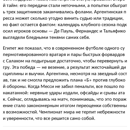
й тайм: его передачи стали неточными, а попытки обыграт
ь трех защитников заканчивались фолами. Аргентинская п
ресса может сколько угодно винить судью или традиции,
но факт остается фактом: календарь клубного сезона подк
осил игроков основы — Де Пауль, Фернандес и Тальяфико
выглядели бледными тенями самих себя.
Египет же показал, что в современном футболе одного су
пермотивированного вратаря и пары быстрых форвардов
с Салахом на подыгрыше достаточно, чтобы перевернуть и
гру. Эта победа — не везение, а результат жесточайшей ди
сциплины и выучки. Аргентина, несмотря на звездный сост
ав, так и не смогла предложить плана «Б» против глубоко
й обороны. Когда Месси не забил пенальти, все пошло по
накатанной: нервные удары издали, офсайды и срывы ата
к. Сейчас, оглядываясь на матч, понимаешь, что это пораж
ение стало закономерным итогом переоценки собственны
х возможностей. Чемпионат мира не терпит небрежности
и уверенности, что все решится само собой.