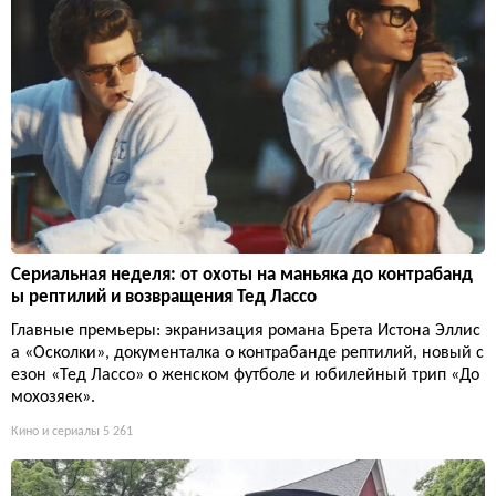
Сериальная неделя: от охоты на маньяка до контрабанд
ы рептилий и возвращения Тед Лассо
Главные премьеры: экранизация романа Брета Истона Эллис
а «Осколки», документалка о контрабанде рептилий, новый с
езон «Тед Лассо» о женском футболе и юбилейный трип «До
мохозяек».
Кино и сериалы
5 261