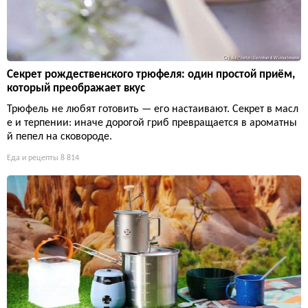
Секрет рождественского трюфеля: один простой приём,
который преображает вкус
Трюфель не любят готовить — его настаивают. Секрет в масл
е и терпении: иначе дорогой гриб превращается в ароматны
й пепел на сковороде.
Еда и рецепты
8 814