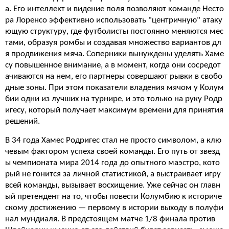
а. Его интеллект и видение поля позволяют команде Несто
ра Лоренсо эффективно использовать "центричную" атаку
ющую структуру, где футболисты постоянно меняются мес
тами, образуя ромбы и создавая множество вариантов дл
я продвижения мяча. Соперники вынуждены уделять Хаме
су повышенное внимание, а в момент, когда они сосредот
ачиваются на нем, его партнеры совершают рывки в свобо
дные зоны. При этом показатели владения мячом у Колум
бии одни из лучших на турнире, и это только на руку Родр
игесу, который получает максимум времени для принятия
решений.
В 34 года Хамес Родригес стал не просто символом, а клю
чевым фактором успеха своей команды. Его путь от звезд
ы чемпионата мира 2014 года до опытного маэстро, кото
рый не гонится за личной статистикой, а выстраивает игру
всей команды, вызывает восхищение. Уже сейчас он главн
ый претендент на то, чтобы повести Колумбию к историче
скому достижению — первому в истории выходу в полуфи
нал мундиаля. В предстоящем матче 1/8 финала против