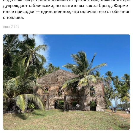
енда вам могут налить топливо от третьих лиц. Компания пре
дупреждает табличками, но платите вы как за бренд. Фирме
нные присадки — единственное, что отличает его от обычног
о топлива.
Авто
7 121