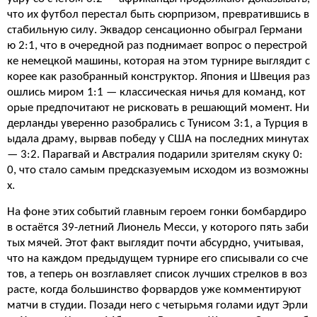
что их футбол перестал быть сюрпризом, превратившись в
стабильную силу. Эквадор сенсационно обыграл Германи
ю 2:1, что в очередной раз поднимает вопрос о перестрой
ке немецкой машины, которая на этом турнире выглядит с
корее как разобранный конструктор. Япония и Швеция раз
ошлись миром 1:1 — классическая ничья для команд, кот
орые предпочитают не рисковать в решающий момент. Ни
дерланды уверенно разобрались с Тунисом 3:1, а Турция в
ыдала драму, вырвав победу у США на последних минутах
— 3:2. Парагвай и Австралия подарили зрителям скуку 0:
0, что стало самым предсказуемым исходом из возможны
х.
На фоне этих событий главным героем гонки бомбардиро
в остаётся 39-летний Лионель Месси, у которого пять заби
тых мячей. Этот факт выглядит почти абсурдно, учитывая,
что на каждом предыдущем турнире его списывали со сче
тов, а теперь он возглавляет список лучших стрелков в воз
расте, когда большинство форвардов уже комментируют
матчи в студии. Позади него с четырьмя голами идут Эрли