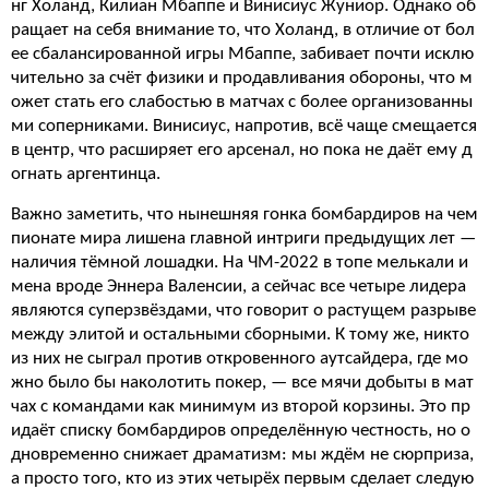
нг Холанд, Килиан Мбаппе и Винисиус Жуниор. Однако об
ращает на себя внимание то, что Холанд, в отличие от бол
ее сбалансированной игры Мбаппе, забивает почти исклю
чительно за счёт физики и продавливания обороны, что м
ожет стать его слабостью в матчах с более организованны
ми соперниками. Винисиус, напротив, всё чаще смещается
в центр, что расширяет его арсенал, но пока не даёт ему д
огнать аргентинца.
Важно заметить, что нынешняя гонка бомбардиров на чем
пионате мира лишена главной интриги предыдущих лет —
наличия тёмной лошадки. На ЧМ-2022 в топе мелькали и
мена вроде Эннера Валенсии, а сейчас все четыре лидера
являются суперзвёздами, что говорит о растущем разрыве
между элитой и остальными сборными. К тому же, никто
из них не сыграл против откровенного аутсайдера, где мо
жно было бы наколотить покер, — все мячи добыты в мат
чах с командами как минимум из второй корзины. Это пр
идаёт списку бомбардиров определённую честность, но о
дновременно снижает драматизм: мы ждём не сюрприза,
а просто того, кто из этих четырёх первым сделает следую