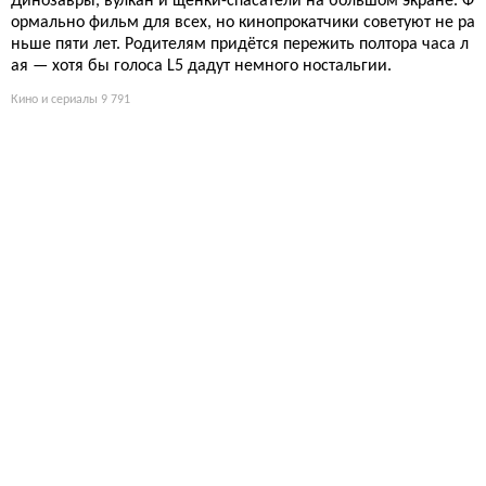
За полминуты компактная надувная кроватка превращается в
полноценное спальное место для ребёнка, избавляя родител
ей от громоздкой детской мебели в отпуске. Насос шумный, з
ато малыш спит отлично.
Дети
8 624
Пять природных бассейнов Корсики: где искать бирюзов
ые купели и почему это не просто пляж
Райские купели Корсики — это не открыточная гладь, а холод
ная вода, опасные тропы и толпы жаждущих. За красоту прид
ется платить: ледяные ванны, скользкие камни и никакой ко
сметики. Готовы нырнуть в суровую романтику?
Путешествия
9 162
Эльзас на вкус: 9 культовых производств от кренделей до
пива
Крендели, шукрут, пиво 1640 года и варенье без сахара — Эл
ьзас превратил еду в туристический аттракцион. Приезжайте
голодными, уедете с чемоданами и гастритом.