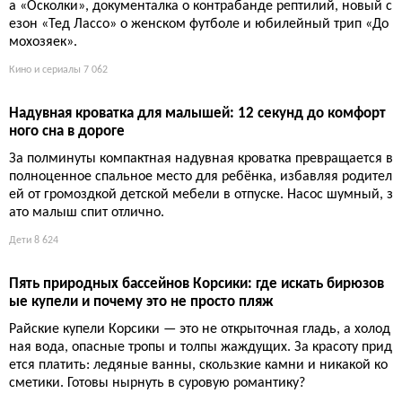
Насекомые: крошечные существа, которые управляют м
иром и без которых человечество обречено
Насекомые — 80% всех животных. Они опыляют растения, пе
рерабатывают почву, кормят птиц. Мы их давим, травим, не
замечаем. Ирония: без этих шестиногих человечество вымре
т быстрее, чем без интернета.
Питомцы
6 755