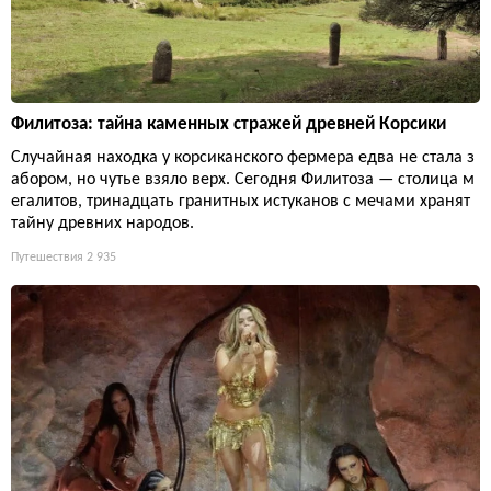
Филитоза: тайна каменных стражей древней Корсики
Случайная находка у корсиканского фермера едва не стала з
абором, но чутье взяло верх. Сегодня Филитоза — столица м
егалитов, тринадцать гранитных истуканов с мечами хранят
тайну древних народов.
Путешествия
2 935