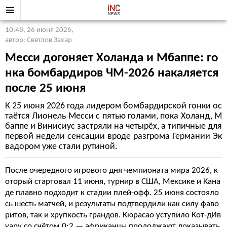
10:48, 26 июня 2026
,
автор: Светлов Захар
Месси догоняет Холанда и Мбаппе: го
нка бомбардиров ЧМ-2026 накаляется
после 25 июня
К 25 июня 2026 года лидером бомбардирской гонки ос
таётся Лионель Месси с пятью голами, пока Холанд, М
баппе и Винисиус застряли на четырёх, а типичные для
первой недели сенсации вроде разгрома Германии Эк
вадором уже стали рутиной.
После очередного игрового дня чемпионата мира 2026, к
оторый стартовал 11 июня, турнир в США, Мексике и Кана
де плавно подходит к стадии плей-офф. 25 июня состояло
сь шесть матчей, и результаты подтвердили как силу фаво
ритов, так и хрупкость грандов. Кюрасао уступило Кот-дИв
уару со счётом 0:2 — африканцы продолжают доказывать,