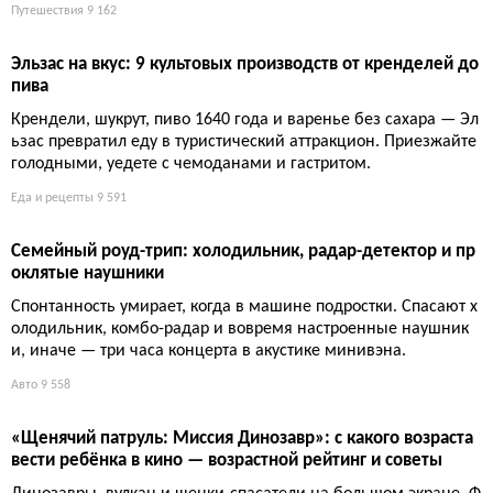
Самые красивые пляжи Корсики: от Салинчи до Бонифач
о
Корсика — это не только горы и крутые серпантины. Тысяча к
илометров береговой линии прячет пляжи, ради которых сто
ит рискнуть подвеской или пройти пешком десяток километр
ов. Красиво, но иногда слишком популярно.
Путешествия
7 067
Сериальная неделя: от охоты на маньяка до контрабанд
ы рептилий и возвращения Тед Лассо
Главные премьеры: экранизация романа Брета Истона Эллис
а «Осколки», документалка о контрабанде рептилий, новый с
езон «Тед Лассо» о женском футболе и юбилейный трип «До
мохозяек».
Кино и сериалы
7 062
Надувная кроватка для малышей: 12 секунд до комфорт
ного сна в дороге