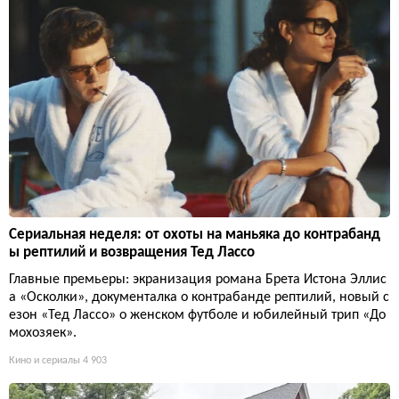
Сериальная неделя: от охоты на маньяка до контрабанд
ы рептилий и возвращения Тед Лассо
Главные премьеры: экранизация романа Брета Истона Эллис
а «Осколки», документалка о контрабанде рептилий, новый с
езон «Тед Лассо» о женском футболе и юбилейный трип «До
мохозяек».
Кино и сериалы
4 903