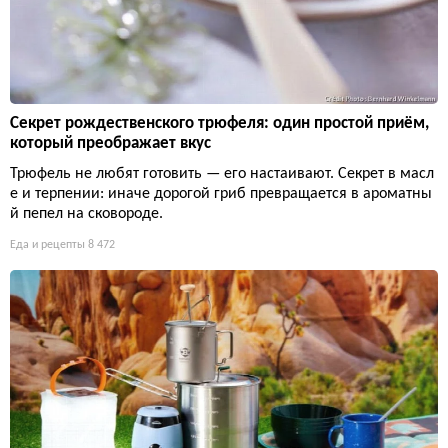
Секрет рождественского трюфеля: один простой приём,
который преображает вкус
Трюфель не любят готовить — его настаивают. Секрет в масл
е и терпении: иначе дорогой гриб превращается в ароматны
й пепел на сковороде.
Еда и рецепты
8 472