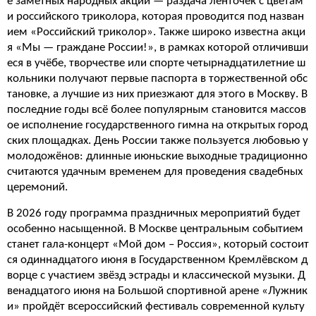
е заметных народных акций — раздача ленточек с цветам
и российского триколора, которая проводится под назван
ием «Российский триколор». Также широко известна акци
я «Мы — граждане России!», в рамках которой отличивши
еся в учёбе, творчестве или спорте четырнадцатилетние ш
кольники получают первые паспорта в торжественной обс
тановке, а лучшие из них приезжают для этого в Москву. В
последние годы всё более популярным становится массов
ое исполнение государственного гимна на открытых город
ских площадках. День России также пользуется любовью у
молодожёнов: длинные июньские выходные традиционно
считаются удачным временем для проведения свадебных
церемоний.
В 2026 году программа праздничных мероприятий будет
особенно насыщенной. В Москве центральным событием
станет гала-концерт «Мой дом – Россия», который состоит
ся одиннадцатого июня в Государственном Кремлёвском д
ворце с участием звёзд эстрады и классической музыки. Д
венадцатого июня на Большой спортивной арене «Лужник
и» пройдёт всероссийский фестиваль современной культу