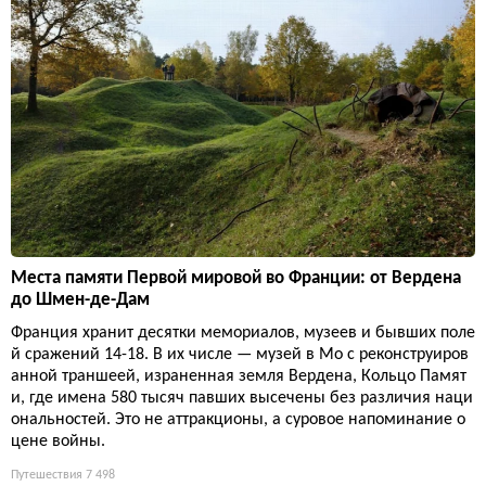
Места памяти Первой мировой во Франции: от Вердена
до Шмен-де-Дам
Франция хранит десятки мемориалов, музеев и бывших поле
й сражений 14-18. В их числе — музей в Мо с реконструиров
анной траншеей, израненная земля Вердена, Кольцо Памят
и, где имена 580 тысяч павших высечены без различия наци
ональностей. Это не аттракционы, а суровое напоминание о
цене войны.
Путешествия
7 498