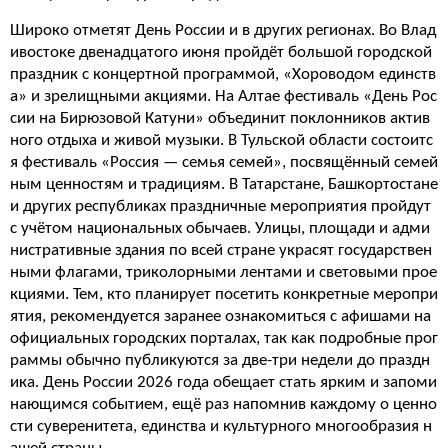
Широко отметят День России и в других регионах. Во Влад
ивостоке двенадцатого июня пройдёт большой городской
праздник с концертной программой, «Хороводом единств
а» и зрелищными акциями. На Алтае фестиваль «День Рос
сии на Бирюзовой Катуни» объединит поклонников актив
ного отдыха и живой музыки. В Тульской области состоитс
я фестиваль «Россия — семья семей», посвящённый семей
ным ценностям и традициям. В Татарстане, Башкортостане
и других республиках праздничные мероприятия пройдут
с учётом национальных обычаев. Улицы, площади и адми
нистративные здания по всей стране украсят государствен
ными флагами, триколорными лентами и световыми прое
кциями. Тем, кто планирует посетить конкретные меропри
ятия, рекомендуется заранее ознакомиться с афишами на
официальных городских порталах, так как подробные прог
раммы обычно публикуются за две-три недели до праздн
ика. День России 2026 года обещает стать ярким и запоми
нающимся событием, ещё раз напомнив каждому о ценно
сти суверенитета, единства и культурного многообразия н