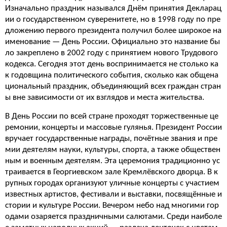
Изначально праздник назывался Днём принятия Декларац
ии о государственном суверенитете, но в 1998 году по пре
дложению первого президента получил более широкое на
именование — День России. Официально это название бы
ло закреплено в 2002 году с принятием нового Трудового
кодекса. Сегодня этот день воспринимается не столько ка
к годовщина политического события, сколько как общена
циональный праздник, объединяющий всех граждан стран
ы вне зависимости от их взглядов и места жительства.
В День России по всей стране проходят торжественные це
ремонии, концерты и массовые гулянья. Президент России
вручает государственные награды, почётные звания и пре
мии деятелям науки, культуры, спорта, а также обществен
ным и военным деятелям. Эта церемония традиционно ус
траивается в Георгиевском зале Кремлёвского дворца. В к
рупных городах организуют уличные концерты с участием
известных артистов, фестивали и выставки, посвящённые и
стории и культуре России. Вечером небо над многими гор
одами озаряется праздничными салютами. Среди наиболе