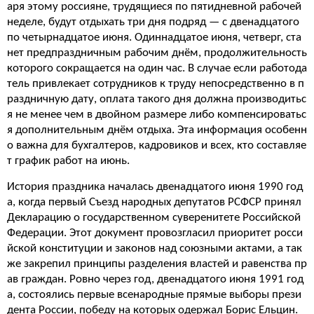
аря этому россияне, трудящиеся по пятидневной рабочей
неделе, будут отдыхать три дня подряд — с двенадцатого
по четырнадцатое июня. Одиннадцатое июня, четверг, ста
нет предпраздничным рабочим днём, продолжительность
которого сокращается на один час. В случае если работода
тель привлекает сотрудников к труду непосредственно в п
раздничную дату, оплата такого дня должна производитьс
я не менее чем в двойном размере либо компенсироватьс
я дополнительным днём отдыха. Эта информация особенн
о важна для бухгалтеров, кадровиков и всех, кто составляе
т график работ на июнь.
История праздника началась двенадцатого июня 1990 год
а, когда первый Съезд народных депутатов РСФСР принял
Декларацию о государственном суверенитете Российской
Федерации. Этот документ провозгласил приоритет росси
йской конституции и законов над союзными актами, а так
же закрепил принципы разделения властей и равенства пр
ав граждан. Ровно через год, двенадцатого июня 1991 год
а, состоялись первые всенародные прямые выборы прези
дента России, победу на которых одержал Борис Ельцин.