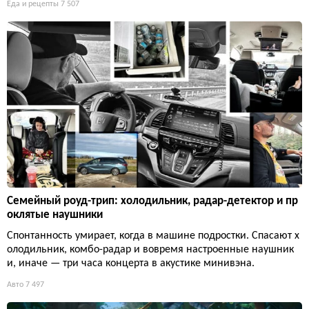
Еда и рецепты
7 507
Семейный роуд-трип: холодильник, радар-детектор и пр
оклятые наушники
Спонтанность умирает, когда в машине подростки. Спасают х
олодильник, комбо-радар и вовремя настроенные наушник
и, иначе — три часа концерта в акустике минивэна.
Авто
7 497