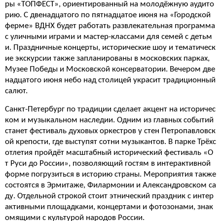
ры «ТОПФЕСТ», ориентированный на молодёжную аудито
рию. С двенадцатого по пятнадцатое июня на «Городской
ферме» ВДНХ будет работать развлекательная программа
с уличными играми и мастер-классами для семей с детьм
и. Праздничные концерты, исторические шоу и тематическ
ие экскурсии также запланированы в московских парках,
Музее Победы и Московской консерватории. Вечером две
надцатого июня небо над столицей украсит традиционный
салют.
Санкт-Петербург по традиции сделает акцент на историчес
ком и музыкальном наследии. Одним из главных событий
станет фестиваль духовых оркестров у стен Петропавловск
ой крепости, где выступят сотни музыкантов. В парке Трёхс
отлетия пройдёт масштабный исторический фестиваль «О
т Руси до России», позволяющий гостям в интерактивной
форме погрузиться в историю страны. Мероприятия также
состоятся в Эрмитаже, Филармонии и Александровском са
ду. Отдельной строкой стоит этнический праздник с интер
активными площадками, концертами и фотозонами, знак
омящими с культурой народов России.