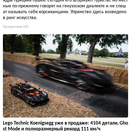
ядра турецких пушек. Сегодня его штурмуют туристы, но мест
ные по-прежнему говорят на генуэзском диалекте и не спеш
ат называть себя корсиканцами. Упрямство здесь возведено
в ранг искусства.
Путешествия
593
Lego Technic Koenigsegg уже в продаже: 4104 детали, Gho
st Mode и полноразмерный рекорд 111 км/ч