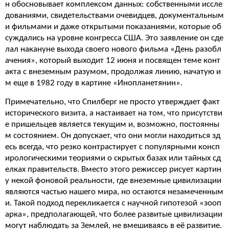
н обосновывает комплексом данных: собственными иссле
дованиями, свидетельствами очевидцев, документальным
и фильмами и даже открытыми показаниями, которые об
суждались на уровне конгресса США. Это заявление он сде
лал накануне выхода своего нового фильма «День разобл
ачения», который выходит 12 июня и посвящен теме конт
акта с внеземным разумом, продолжая линию, начатую и
м еще в 1982 году в картине «Инопланетянин».
Примечательно, что Спилберг не просто утверждает факт
исторического визита, а настаивает на том, что присутстви
е пришельцев является текущим и, возможно, постоянны
м состоянием. Он допускает, что они могли находиться зд
есь всегда, что резко контрастирует с популярными консп
ирологическими теориями о скрытых базах или тайных сд
елках правительств. Вместо этого режиссер рисует картин
у некой фоновой реальности, где внеземные цивилизации
являются частью нашего мира, но остаются незамеченным
и. Такой подход перекликается с научной гипотезой «зооп
арка», предполагающей, что более развитые цивилизации
могут наблюдать за Землей, не вмешиваясь в её развитие.