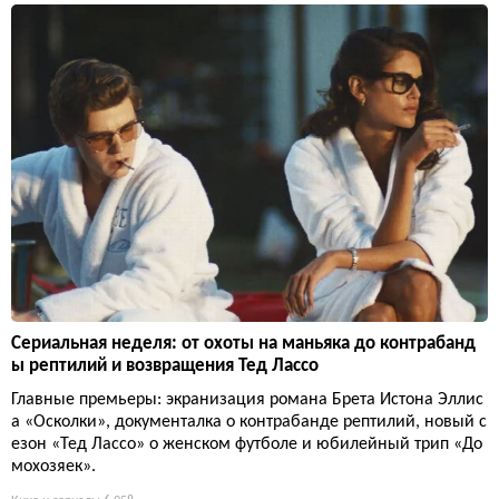
Сериальная неделя: от охоты на маньяка до контрабанд
ы рептилий и возвращения Тед Лассо
Главные премьеры: экранизация романа Брета Истона Эллис
а «Осколки», документалка о контрабанде рептилий, новый с
езон «Тед Лассо» о женском футболе и юбилейный трип «До
мохозяек».