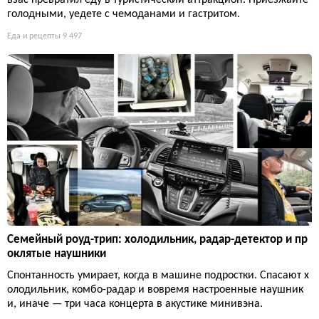
ьзас превратил еду в туристический аттракцион. Приезжайте
голодными, уедете с чемоданами и гастритом.
Еда и рецепты
9 497
Семейный роуд-трип: холодильник, радар-детектор и пр
оклятые наушники
Спонтанность умирает, когда в машине подростки. Спасают х
олодильник, комбо-радар и вовремя настроенные наушник
и, иначе — три часа концерта в акустике минивэна.