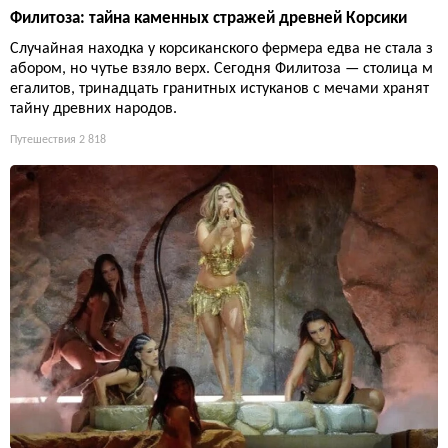
Филитоза: тайна каменных стражей древней Корсики
Случайная находка у корсиканского фермера едва не стала з
абором, но чутье взяло верх. Сегодня Филитоза — столица м
егалитов, тринадцать гранитных истуканов с мечами хранят
тайну древних народов.
Путешествия
2 818