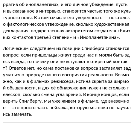
рратив об инопланетянах, и его личное убеждение, пусть
и высказанное в интервью, становится частью того же куль
турного поля. В этом смысле его уверенность — не стольк
о фактологическое утверждение, сколько художественная
декларация, подкрепленная авторитетом создателя «Близ
ких контактов третьей степени» и «Инопланетянина».
Логическим следствием из позиции Спилберга становится
вопрос: если пришельцы живут среди нас и могли быть зд
есь всегда, то почему они не вступают в открытый контак
т? Ответов нет, но сама постановка вопроса заставляет зад
уматься о природе нашего восприятия реальности. Возмо
жно, как и в фильмах режиссера, истина скрыта за ширмо
й обыденности, и для её обнаружения нужен не столько т
елескоп, сколько смена угла зрения. В конце концов, если
верить Спилбергу, мы уже живем в фильме, где внеземно
е — это просто часть пейзажа, которую мы пока не научил
ись замечать.