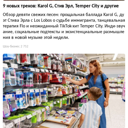
9 новых треков: Karol G, Стив Эрл, Temper City и другие
Обзор девяти свежих песен: прощальная баллада Karol G, ду
эт Стива Эрла с Los Lobos о судьбе иммигранта, танцевальная
терапия Flo и неожиданный TikTok-хит Temper City. Инди-звуч
ание, социальные подтексты и экзистенциальные размышле
ния в новой музыке этой недели.
Шоу-бизнес
2 752