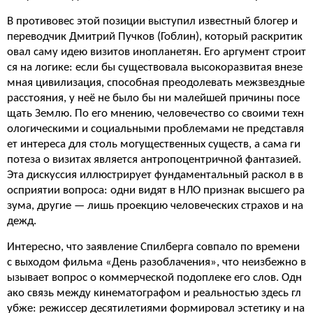
В противовес этой позиции выступил известный блогер и
переводчик Дмитрий Пучков (Гоблин), который раскритик
овал саму идею визитов инопланетян. Его аргумент строит
ся на логике: если бы существовала высокоразвитая внезе
мная цивилизация, способная преодолевать межзвездные
расстояния, у неё не было бы ни малейшей причины посе
щать Землю. По его мнению, человечество со своими техн
ологическими и социальными проблемами не представля
ет интереса для столь могущественных существ, а сама ги
потеза о визитах является антропоцентричной фантазией.
Эта дискуссия иллюстрирует фундаментальный раскол в в
осприятии вопроса: одни видят в НЛО признак высшего ра
зума, другие — лишь проекцию человеческих страхов и на
дежд.
Интересно, что заявление Спилберга совпало по времени
с выходом фильма «День разоблачения», что неизбежно в
ызывает вопрос о коммерческой подоплеке его слов. Одн
ако связь между кинематографом и реальностью здесь гл
убже: режиссер десятилетиями формировал эстетику и на