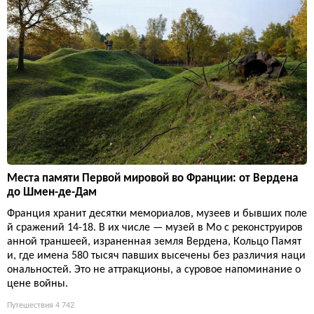
Места памяти Первой мировой во Франции: от Вердена
до Шмен-де-Дам
Франция хранит десятки мемориалов, музеев и бывших поле
й сражений 14-18. В их числе — музей в Мо с реконструиров
анной траншеей, израненная земля Вердена, Кольцо Памят
и, где имена 580 тысяч павших высечены без различия наци
ональностей. Это не аттракционы, а суровое напоминание о
цене войны.
Путешествия
4 742