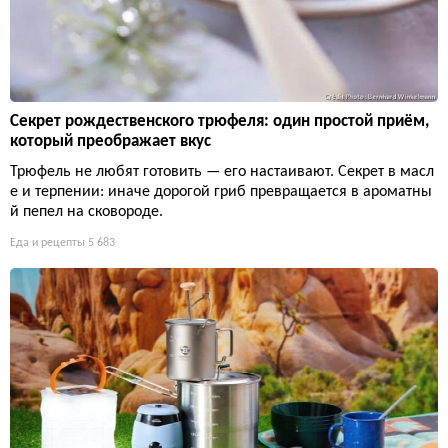
Секрет рождественского трюфеля: один простой приём,
который преображает вкус
Трюфель не любят готовить — его настаивают. Секрет в масл
е и терпении: иначе дорогой гриб превращается в ароматны
й пепел на сковороде.
Еда и рецепты
5 683