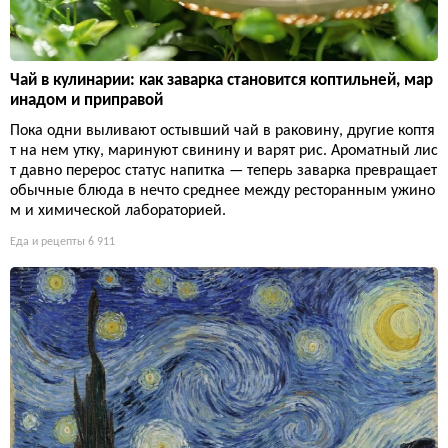
Чай в кулинарии: как заварка становится коптильней, мар
инадом и приправой
Пока одни выливают остывший чай в раковину, другие коптя
т на нем утку, маринуют свинину и варят рис. Ароматный лис
т давно перерос статус напитка — теперь заварка превращает
обычные блюда в нечто среднее между ресторанным ужино
м и химической лабораторией.
Еда и рецепты
6 911