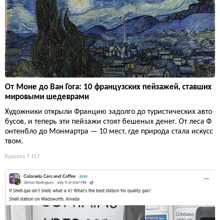
От Моне до Ван Гога: 10 французских пейзажей, ставших
мировыми шедеврами
Художники открыли Францию задолго до туристических авто
бусов, и теперь эти пейзажи стоят бешеных денег. От леса Ф
онтенбло до Монмартра — 10 мест, где природа стала искусс
твом.
Красота
7 157