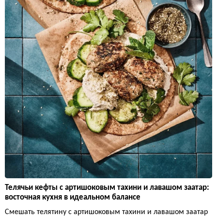
Телячьи кефты с артишоковым тахини и лавашом заатар:
восточная кухня в идеальном балансе
Смешать телятину с артишоковым тахини и лавашом заатар