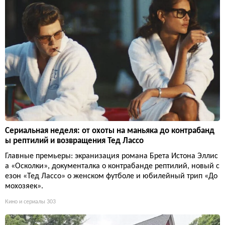
Сериальная неделя: от охоты на маньяка до контрабанд
ы рептилий и возвращения Тед Лассо
Главные премьеры: экранизация романа Брета Истона Эллис
а «Осколки», документалка о контрабанде рептилий, новый с
езон «Тед Лассо» о женском футболе и юбилейный трип «До
мохозяек».
Кино и сериалы
303