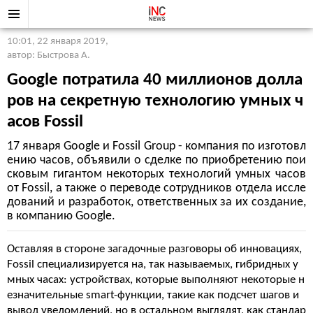
10:01, 22 января 2019
,
автор: Быстрова А.
Google потратила 40 миллионов долла
ров на секретную технологию умных ч
асов Fossil
17 января Google и Fossil Group - компания по изготовл
ению часов, объявили о сделке по приобретению пои
сковым гигантом некоторых технологий умных часов
от Fossil, а также о переводе сотрудников отдела иссле
дований и разработок, ответственных за их создание,
в компанию Google.
Оставляя в стороне загадочные разговоры об инновациях,
Fossil специализируется на, так называемых, гибридных у
мных часах: устройствах, которые выполняют некоторые н
езначительные smart-функции, такие как подсчет шагов и
вывод уведомлений, но в остальном выглядят, как стандар