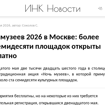
ИНК Новости
+18
ая 2026
,
автор: Соколов С.
 музеев 2026 в Москве: более
семидесяти площадок открыты
латно
атого мая две тысячи двадцать шестого года в столиц
традиционная акция «Ночь музеев», в которой приму
коло ста семидесяти культурных площадок.
риятия бесплатны, но на некоторые из них требуется
ельная регистрация, открывшаяся двенадцатого мая.