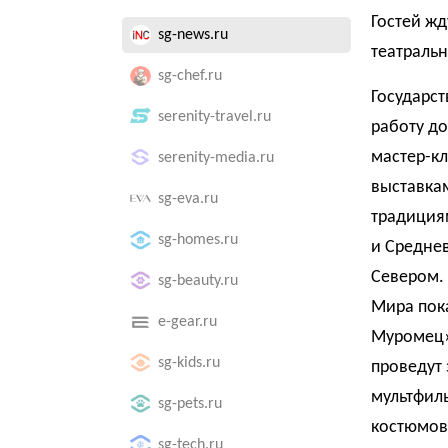
Гостей жд
sg-news.ru
театральн
sg-chef.ru
Государс
serenity-travel.ru
работу до
мастер-кл
serenity-media.ru
выставкам
sg-eva.ru
традициям
sg-homes.ru
и Среднев
Севером. 
sg-beauty.ru
Мира пока
e-gear.ru
Муромец»
sg-kids.ru
проведут 
мультфиль
sg-pets.ru
костюмов»
sg-tech.ru