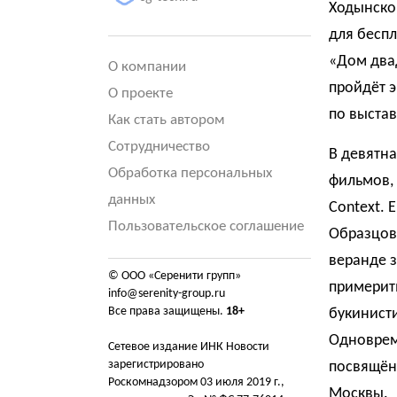
Ходынской
для беспл
«Дом двад
О компании
пройдёт э
О проекте
по выстав
Как стать автором
Сотрудничество
В девятн
Обработка персональных
фильмов,
данных
Context. 
Пользовательское соглашение
Образцова
веранде 
© ООО «Серенити групп»
примерить
info@serenity-group.ru
Все права защищены.
18+
букинисти
Одноврем
Сетевое издание ИНК Новости
зарегистрировано
посвящён
Роскомнадзором 03 июля 2019 г.,
Москвы.