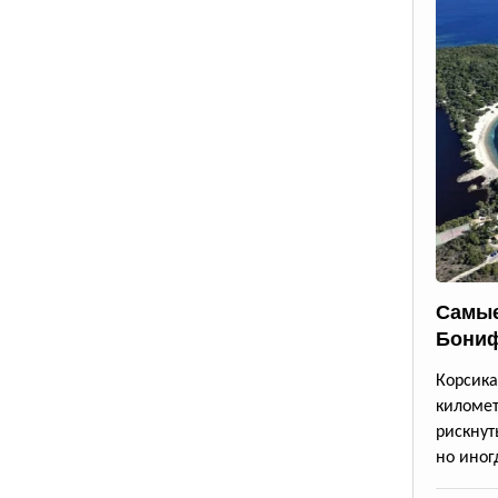
Самые
Бони
Корсик
киломе
рискнут
но иног