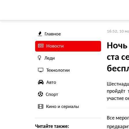
16:52, 10 м
Главное
Ночь
Новости
ста 
Леди
бесп
Технологии
Авто
Шестнадц
пройдёт 
Спорт
участие о
Кино и сериалы
Все мероп
Читайте также:
предварит