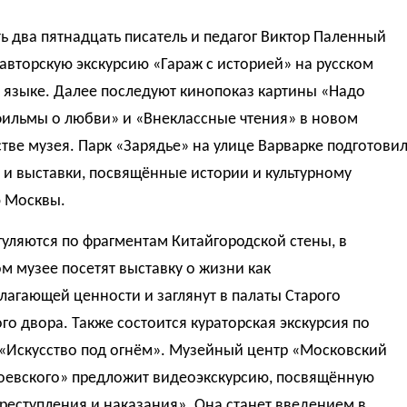
ь два пятнадцать писатель и педагог Виктор Паленный
авторскую экскурсию «Гараж с историей» на русском
 языке. Далее последуют кинопоказ картины «Надо
фильмы о любви» и «Внеклассные чтения» в новом
тве музея. Парк «Зарядье» на улице Варварке подготови
 и выставки, посвящённые истории и культурному
 Москвы.
гуляются по фрагментам Китайгородской стены, в
 музее посетят выставку о жизни как
агающей ценности и заглянут в палаты Старого
го двора. Также состоится кураторская экскурсия по
 «Искусство под огнём». Музейный центр «Московский
оевского» предложит видеоэкскурсию, посвящённую
реступления и наказания». Она станет введением в