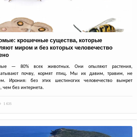
омые: крошечные существа, которые
ляют миром и без которых человечество
ено
омые — 80% всех животных. Они опыляют растения,
батывают почву, кормят птиц. Мы их давим, травим, не
ем. Ирония: без этих шестиногих человечество вымрет
, чем без интернета.
1 635