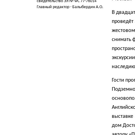
свидетельство Эл № ФС 77-76014
Главный редактор - Балыбердин А.О.
В двадцат
проведёт 
жестовом
снимать 
пространс
экскурсии
наследию
Гости про
Подземном
основопол
Английско
выставке
дом Дост
автору «П