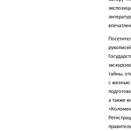
экспозиц
литерату
впечатлен
Посетите
рукописе
Государс
экскурсию
тайны, от
с жизнью
подготови
а также к
«Коломен
Регистра
правитель