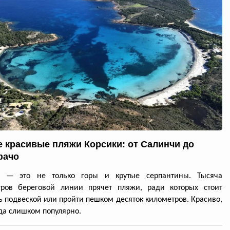
 красивые пляжи Корсики: от Салинчи до
фачо
а — это не только горы и крутые серпантины. Тысяча
тров береговой линии прячет пляжи, ради которых стоит
ь подвеской или пройти пешком десяток километров. Красиво,
да слишком популярно.