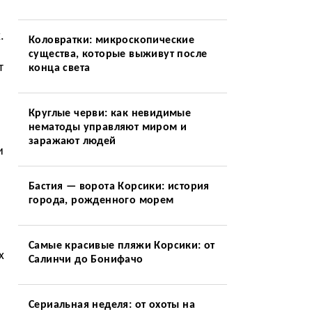
.
Коловратки: микроскопические
существа, которые выживут после
т
конца света
Круглые черви: как невидимые
нематоды управляют миром и
заражают людей
и
Бастия — ворота Корсики: история
города, рожденного морем
Самые красивые пляжи Корсики: от
х
Салинчи до Бонифачо
Сериальная неделя: от охоты на