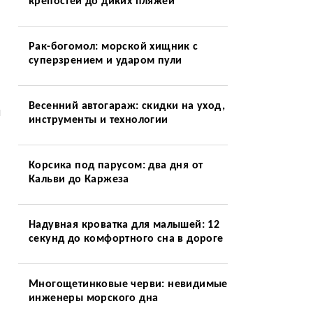
крепостей до диких пляжей
Рак-богомол: морской хищник с
суперзрением и ударом пули
Весенний автогараж: скидки на уход,
л
инструменты и технологии
Корсика под парусом: два дня от
Кальви до Каржеза
Надувная кроватка для малышей: 12
секунд до комфортного сна в дороге
Многощетинковые черви: невидимые
инженеры морского дна