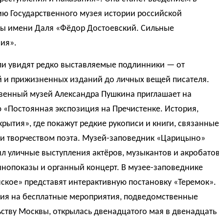
ию Государственного музея истории российской
ры имени Даля «Фёдор Достоевский. Сильные
ия».
ли увидят редко выставляемые подлинники — от
й и прижизненных изданий до личных вещей писателя.
твенный музей Александра Пушкина приглашает на
 «Постоянная экспозиция на Пречистенке. История,
крытия», где покажут редкие рукописи и книги, связанные
 и творчеством поэта. Музей-заповедник «Царицыно»
л уличные выступления актёров, музыкантов и акробатов
инопоказы и органный концерт. В музее-заповеднике
ское» представят интерактивную постановку «Теремок».
ция на бесплатные мероприятия, подведомственные
ству Москвы, открылась двенадцатого мая в двенадцать