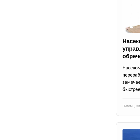
Насек
управ
обреч
Насек
перера
замеча
быстрее
Питомцы