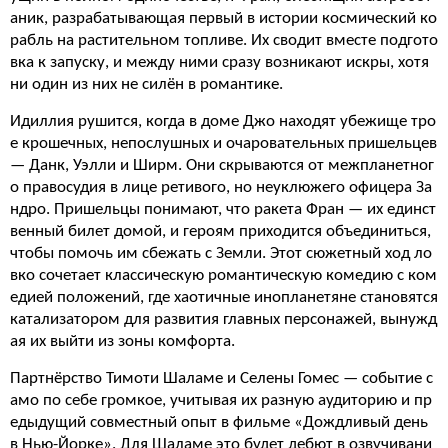
аник, разрабатывающая первый в истории космический ко
рабль на растительном топливе. Их сводит вместе подгото
вка к запуску, и между ними сразу возникают искры, хотя
ни один из них не силён в романтике.
Идиллия рушится, когда в доме Джо находят убежище тро
е крошечных, непослушных и очаровательных пришельцев
— Данк, Уэлли и Ширм. Они скрываются от межпланетног
о правосудия в лице ретивого, но неуклюжего офицера За
ндро. Пришельцы понимают, что ракета Фран — их единст
венный билет домой, и героям приходится объединиться,
чтобы помочь им сбежать с Земли. Этот сюжетный ход ло
вко сочетает классическую романтическую комедию с ком
едией положений, где хаотичные инопланетяне становятся
катализатором для развития главных персонажей, вынужд
ая их выйти из зоны комфорта.
Партнёрство Тимоти Шаламе и Селены Гомес — событие с
амо по себе громкое, учитывая их разную аудиторию и пр
едыдущий совместный опыт в фильме «Дождливый день
в Нью-Йорке». Для Шаламе это будет дебют в озвучивани