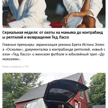
Сериальная неделя: от охоты на маньяка до контрабанд
ы рептилий и возвращения Тед Лассо
Главные премьеры: экранизация романа Брета Истона Эллис
а «Осколки», документалка о контрабанде рептилий, новый с
езон «Тед Лассо» о женском футболе и юбилейный трип «До
мохозяек».
Кино и сериалы
1 917