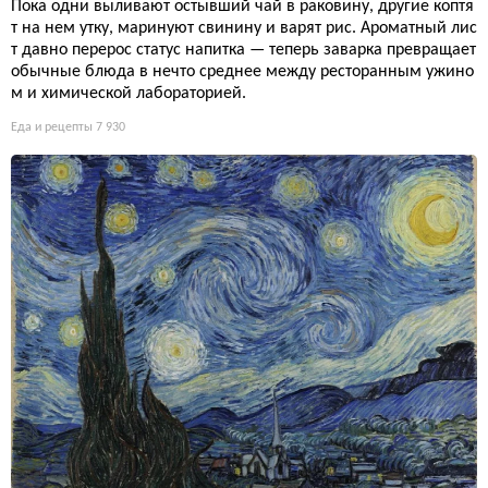
Пока одни выливают остывший чай в раковину, другие коптя
т на нем утку, маринуют свинину и варят рис. Ароматный лис
т давно перерос статус напитка — теперь заварка превращает
обычные блюда в нечто среднее между ресторанным ужино
м и химической лабораторией.
Еда и рецепты
7 930