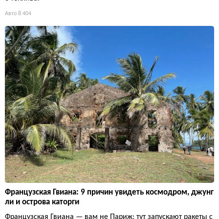
Авто
8 404
Французская Гвиана: 9 причин увидеть космодром, джунг
ли и острова каторги
Французская Гвиана — вам не Париж: тут запускают ракеты с