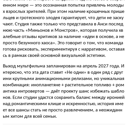
енном мире — это осознанная попытка привлечь молоды
х взрослых зрителей. При этом наличие крошечных прише
льцев и гротескного злодея гарантирует, что дети не заску
чают. Студия также только что представила в Анси послед
нюю часть «Миньонов и Монстров», которая получила хв
алебные отзывы критиков за наличие «идеи в основе, а не
просто безумного хаоса». Это говорит о том, что команда
готова рисковать, экспериментируя с нарративом, оставая
сь в рамках своей основной визуальной эстетики.
Выход мультфильма запланирован на апрель 2027 года. И
нтересно, что эта дата ставит «Не одни» в один ряд с друг
ими крупными анимационными релизами, но уникальная
комбинация: инопланетяне + растительное топливо + ром
антика интровертов — даёт проекту шанс избежать шабло
нов. Если студии удастся сохранить баланс между иронией
над романтическими клише и искренностью, история име
ет все шансы стать не просто развлечением, а неожиданн
ым хитом для всей семьи.