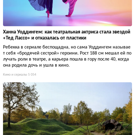
Ханна Уоддингем: как театральная актриса стала звездой
«Тед Лассо» и отказалась от пластики
Ребекка в сериале беспощадна, но сама Уоддингем называе
т себя «бродячей сестрой» героини. Рост 188 см мешал ей по
лучать роли в театре, а карьера пошла в гору после 40, когда
она родила дочь и ушла в кино.
Кино и сериалы
5 054