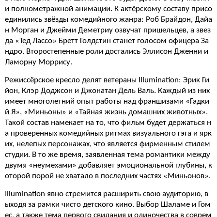
и полнометражной анимации. К актёрскому составу присо
единились звёзды комедийного жанра: Роб Брайдон, Дайа
н Морган и Джейми Деметриу озвучат пришельцев, а звез
да «Тед Лассо» Бретт Голдстин станет голосом офицера За
ндро. Второстепенные роли достались Эллисон Дженни и
Ламорну Моррису.
Режиссёрское кресло делят ветераны Illumination: Эрик Ги
йон, Клэр Доджсон и Джонатан Дель Валь. Каждый из них
имеет многолетний опыт работы над франшизами «Гадки
й Я», «Миньоны» и «Тайная жизнь домашних животных».
Такой состав намекает на то, что фильм будет держаться н
а проверенных комедийных ритмах визуального гэга и ярк
их, нелепых персонажах, что является фирменным стилем
студии. В то же время, заявленная тема романтики между
двумя «неумехами» добавляет эмоциональной глубины, к
оторой порой не хватало в последних частях «Миньонов».
Illumination явно стремится расширить свою аудиторию, в
ыходя за рамки чисто детского кино. Выбор Шаламе и Гом
ес, а также тема первого свидания и одиночества в соврем