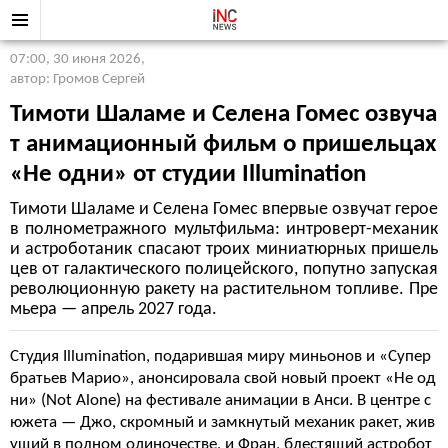
07:00, 30 июня 2026
,
автор: Громов Сергей
Тимоти Шаламе и Селена Гомес озвуча
т анимационный фильм о пришельцах
«Не одни» от студии Illumination
Тимоти Шаламе и Селена Гомес впервые озвучат герое
в полнометражного мультфильма: интроверт-механик
и астроботаник спасают троих миниатюрных пришель
цев от галактического полицейского, попутно запуская
революционную ракету на растительном топливе. Пре
мьера — апрель 2027 года.
Студия Illumination, подарившая миру миньонов и «Супер
братьев Марио», анонсировала свой новый проект «Не од
ни» (Not Alone) на фестивале анимации в Анси. В центре с
южета — Джо, скромный и замкнутый механик ракет, жив
ущий в полном одиночестве, и Фран, блестящий астробот