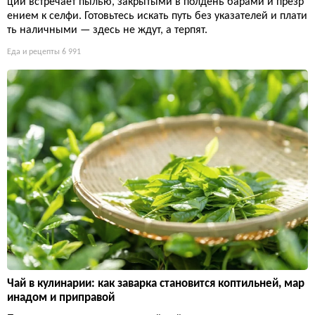
ции встречает пылью, закрытыми в полдень барами и презр
ением к селфи. Готовьтесь искать путь без указателей и плати
ть наличными — здесь не ждут, а терпят.
Еда и рецепты
6 991
Чай в кулинарии: как заварка становится коптильней, мар
инадом и приправой