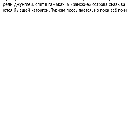
реди джунглей, спят в гамаках, а «райские» острова оказыва
ются бывшей каторгой. Туризм просыпается, но пока всё по-н
астоящему.
Путешествия
9 887
Страховка для классических авто: почему Hagerty платит
сполна, а не копейки
Обычная страховка оценит ваш раритет как десятилетнюю H
onda с пробегом, а потом удивится, откуда взялись слёзы. Ha