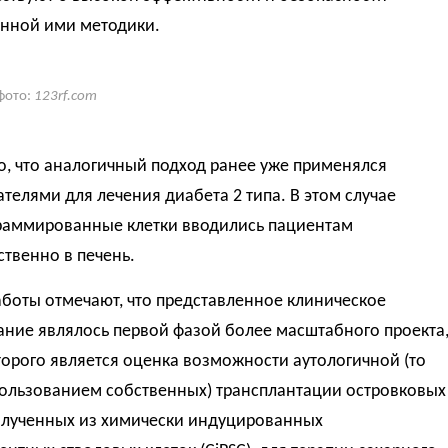
нной ими методики.
фото:
123rf.com
, что аналогичный подход ранее уже применялся
телями для лечения диабета 2 типа. В этом случае
раммированные клетки вводились пациентам
твенно в печень.
боты отмечают, что представленное клиническое
ание являлось первой фазой более масштабного проекта
орого является оценка возможности аутологичной (то
пользованием собственных) трансплантации островковых
полученных из химически индуцированных