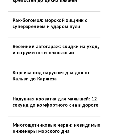
крепостей до диких пляжей
Рак-богомол: морской хищник с
суперзрением и ударом пули
Весенний автогараж: скидки на уход,
инструменты и технологии
Корсика под парусом: два дня от
Кальви до Каржеза
Надувная кроватка для малышей: 12
,
секунд до комфортного сна в дороге
Многощетинковые черви: невидимые
инженеры морского дна