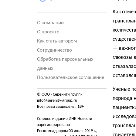
Как отмеч
трансплан
О компании
количеств
О проекте
существе
Как стать автором
— важног
Сотрудничество
глюкозы 
Обработка персональных
отказалас
данных
оставался
Пользовательское соглашение
Ученые по
© ООО «Серенити групп»
периода 
info@serenity-group.ru
Все права защищены.
18+
пациентк
исследов
Сетевое издание ИНК Новости
зарегистрировано
трансплан
Роскомнадзором 03 июля 2019 г.,
свидетель