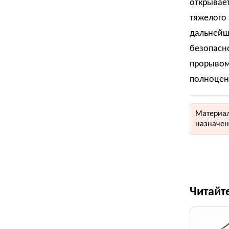
открывае
тяжелого 
дальнейш
безопасно
прорывом 
полноцен
Материал
назначен
Читайт