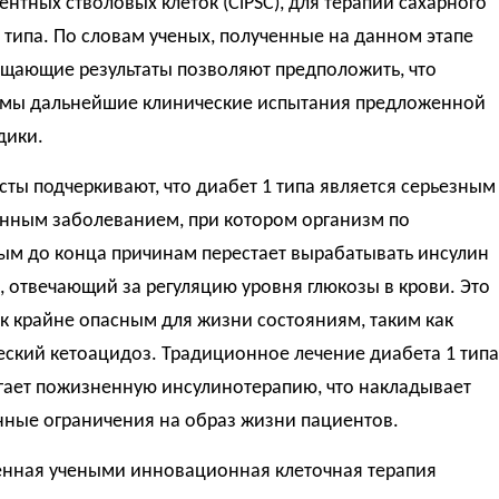
нтных стволовых клеток (CiPSC), для терапии сахарного
 типа. По словам ученых, полученные на данном этапе
щающие результаты позволяют предположить, что
мы дальнейшие клинические испытания предложенной
дики.
ты подчеркивают, что диабет 1 типа является серьезным
нным заболеванием, при котором организм по
ым до конца причинам перестает вырабатывать инсулин
 отвечающий за регуляцию уровня глюкозы в крови. Это
к крайне опасным для жизни состояниям, таким как
еский кетоацидоз. Традиционное лечение диабета 1 типа
гает пожизненную инсулинотерапию, что накладывает
нные ограничения на образ жизни пациентов.
нная учеными инновационная клеточная терапия