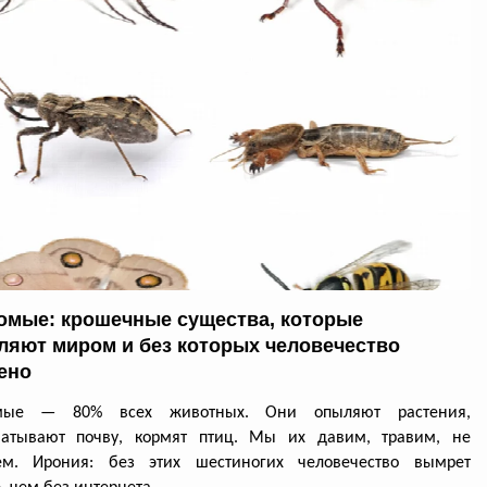
омые: крошечные существа, которые
ляют миром и без которых человечество
ено
омые — 80% всех животных. Они опыляют растения,
батывают почву, кормят птиц. Мы их давим, травим, не
ем. Ирония: без этих шестиногих человечество вымрет