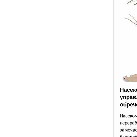
Насек
управ
обреч
Насек
перера
замеча