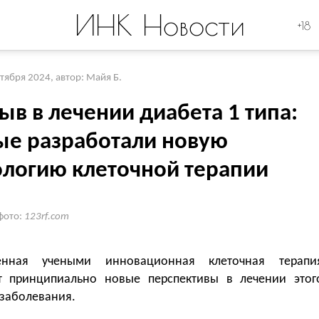
ИНК Новости
+18
ктября 2024
,
автор: Майя Б.
в в лечении диабета 1 типа:
ые разработали новую
ологию клеточной терапии
фото:
123rf.com
енная учеными инновационная клеточная терапи
т принципиально новые перспективы в лечении этог
 заболевания.