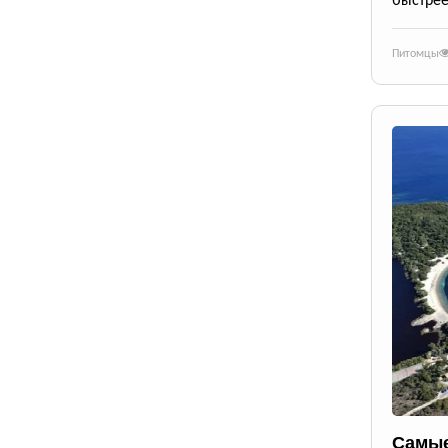
быстрее
Питомцы
Самые