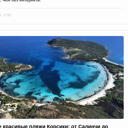
, чем без интернета.
1 773
 красивые пляжи Корсики: от Салинчи до