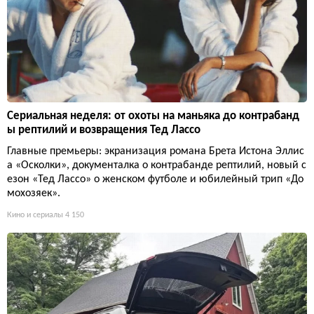
Сериальная неделя: от охоты на маньяка до контрабанд
ы рептилий и возвращения Тед Лассо
Главные премьеры: экранизация романа Брета Истона Эллис
а «Осколки», документалка о контрабанде рептилий, новый с
езон «Тед Лассо» о женском футболе и юбилейный трип «До
мохозяек».
Кино и сериалы
4 150