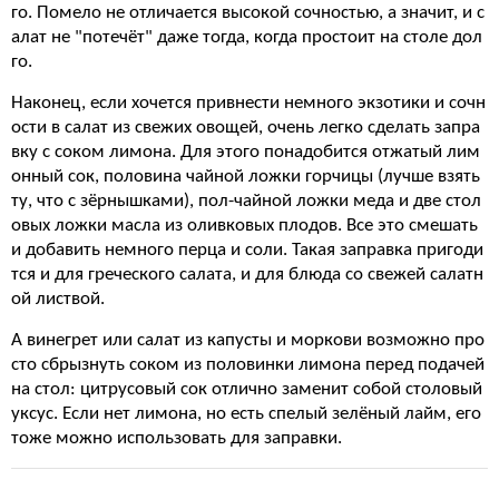
го. Помело не отличается высокой сочностью, а значит, и с
алат не "потечёт" даже тогда, когда простоит на столе дол
го.
Наконец, если хочется привнести немного экзотики и сочн
ости в салат из свежих овощей, очень легко сделать запра
вку с соком лимона. Для этого понадобится отжатый лим
онный сок, половина чайной ложки горчицы (лучше взять
ту, что с зёрнышками), пол-чайной ложки меда и две стол
овых ложки масла из оливковых плодов. Все это смешать
и добавить немного перца и соли. Такая заправка пригоди
тся и для греческого салата, и для блюда со свежей салатн
ой листвой.
А винегрет или салат из капусты и моркови возможно про
сто сбрызнуть соком из половинки лимона перед подачей
на стол: цитрусовый сок отлично заменит собой столовый
уксус. Если нет лимона, но есть спелый зелёный лайм, его
тоже можно использовать для заправки.