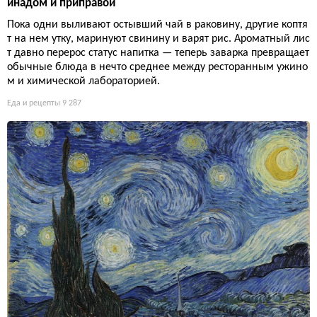
инадом и приправой
Пока одни выливают остывший чай в раковину, другие коптя
т на нем утку, маринуют свинину и варят рис. Ароматный лис
т давно перерос статус напитка — теперь заварка превращает
обычные блюда в нечто среднее между ресторанным ужино
м и химической лабораторией.
Еда и рецепты
9 287