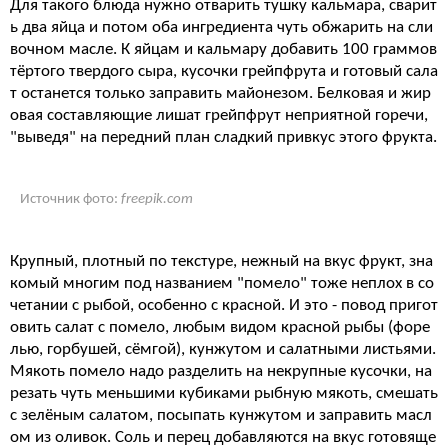
Для такого блюда нужно отварить тушку кальмара, сварит
ь два яйца и потом оба ингредиента чуть обжарить на сли
вочном масле. К яйцам и кальмару добавить 100 граммов
тёртого твердого сыра, кусочки грейпфрута и готовый сала
т останется только заправить майонезом. Белковая и жир
овая составляющие лишат грейпфрут неприятной горечи,
"выведя" на передний план сладкий привкус этого фрукта.
Источник фото:
freepik.com
Крупный, плотный по текстуре, нежный на вкус фрукт, зна
комый многим под названием "помело" тоже неплох в со
четании с рыбой, особенно с красной. И это - повод пригот
овить салат с помело, любым видом красной рыбы (форе
лью, горбушей, сёмгой), кунжутом и салатными листьями.
Мякоть помело надо разделить на некрупные кусочки, на
резать чуть меньшими кубиками рыбную мякоть, смешать
с зелёным салатом, посыпать кунжутом и заправить масл
ом из оливок. Соль и перец добавляются на вкус готовяще