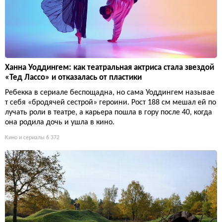
Ханна Уоддингем: как театральная актриса стала звездой
«Тед Лассо» и отказалась от пластики
Ребекка в сериале беспощадна, но сама Уоддингем называе
т себя «бродячей сестрой» героини. Рост 188 см мешал ей по
лучать роли в театре, а карьера пошла в гору после 40, когда
она родила дочь и ушла в кино.
Кино и сериалы
6 372