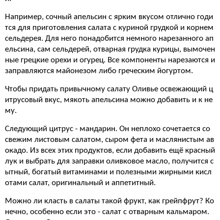
Например, сочный апельсин с ярким вкусом отлично годи
тся для приготовления салата с куриной грудкой и корнем
сельдерея. Для него понадобится немного нарезанного ап
ельсина, сам сельдерей, отварная грудка курицы, вымочен
ные грецкие орехи и огурец. Все компоненты нарезаются и
заправляются майонезом либо греческим йогуртом.
Чтобы придать привычному салату Оливье освежающий ц
итрусовый вкус, мякоть апельсина можно добавить и к не
му.
Следующий цитрус - мандарин. Он неплохо сочетается со
свежим листовым салатом, сыром фета и маслянистым ав
окадо. Из всех этих продуктов, если добавить ещё красный
лук и выбрать для заправки оливковое масло, получится с
ытный, богатый витаминами и полезными жирными кисл
отами салат, оригинальный и аппетитный.
Можно ли класть в салаты такой фрукт, как грейпфрут? Ко
нечно, особенно если это - салат с отварным кальмаром.