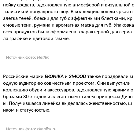
нейку средств, вдохновленную атмосферой и визуальной с
тилистикой популярного шоу. В коллекцию вошли яркая п
алетка теней, блески для губ с эффектными блестками, кр
емовые тени, румяна и ароматная маска для губ. Упаковка
всех продуктов была оформлена в характерной для сериа
ла графике и цветовой гамме.
Источник фото:
Netflix
Российские марки
EKONIKA
и
2MOOD
также порадовали м
одную аудиторию совместным проектом. Они выпустили
коллекцию обуви и аксессуаров, вдохновленную яркими о
бразами 80-х годов и элегантным стилем принцессы Диан
ы. Получившаяся линейка выделялась женственностью, ш
иком и статусностью.
Источник фото:
ekonika.ru