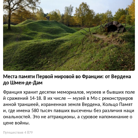
Места памяти Первой мировой во Франции: от Вердена
до Шмен-де-Дам
Франция хранит десятки мемориалов, музеев и бывших поле
й сражений 14-18. В их числе — музей в Мо с реконструиров
анной траншеей, израненная земля Вердена, Кольцо Памят
и, где имена 580 тысяч павших высечены без различия наци
ональностей. Это не аттракционы, а суровое напоминание о
цене войны.
Путешествия
4 879