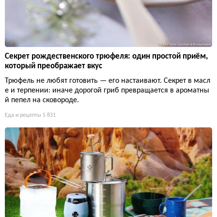
Секрет рождественского трюфеля: один простой приём,
который преображает вкус
Трюфель не любят готовить — его настаивают. Секрет в масл
е и терпении: иначе дорогой гриб превращается в ароматны
й пепел на сковороде.
Еда и рецепты
5 831