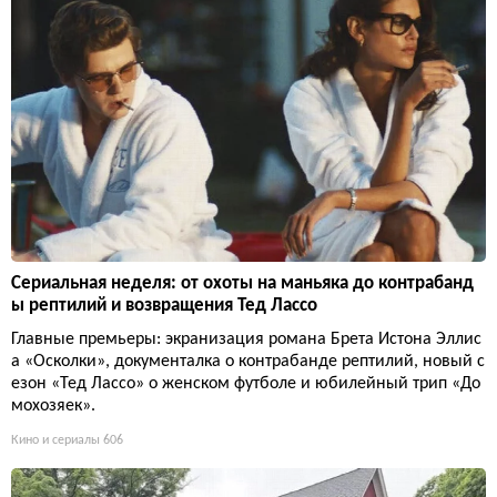
Сериальная неделя: от охоты на маньяка до контрабанд
ы рептилий и возвращения Тед Лассо
Главные премьеры: экранизация романа Брета Истона Эллис
а «Осколки», документалка о контрабанде рептилий, новый с
езон «Тед Лассо» о женском футболе и юбилейный трип «До
мохозяек».
Кино и сериалы
606