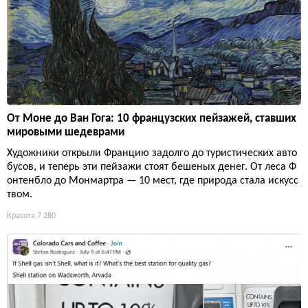
От Моне до Ван Гога: 10 французских пейзажей, ставших
мировыми шедеврами
Художники открыли Францию задолго до туристических авто
бусов, и теперь эти пейзажи стоят бешеных денег. От леса Ф
онтенбло до Монмартра — 10 мест, где природа стала искусс
твом.
Красота
7 280