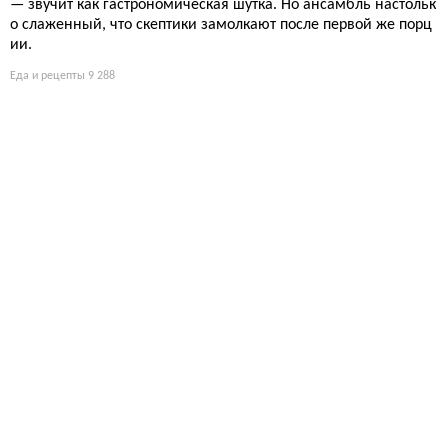
— звучит как гастрономическая шутка. Но ансамбль настольк
о слаженный, что скептики замолкают после первой же порц
ии.
Еда и рецепты
9 288