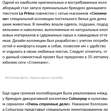
Одной из наиболее оригинальных и востребованных колл
абораций стал запуск премиальным брендом домашнего
текстиля
La Prima
совместно с сетью магазинов
«Стокма
нн»
специальной коллекции постельного белья для дома
шних животных. В линейку вошли одеяла, подушки, подод
еяльники и наволочки, выполненные из натуральных хлоп
ковых материалов в сдержанных серых и лавандовых отте
нках. Дизайн коллекции был разработан с учетом потребн
остей и комфорта кошек и собак, позволяя им с удобство
м отдыхать в своих любимых местах. Следует отметить, чт
о данный совместный проект был приурочен к 35-летнему
юбилею сети «Стокманн».
Источник фото:
Архив пресс-службы
Еще одна громкая коллаборация была реализована межд
у брендом декоративной косметики
Colourpop
и культовы
м сериалом
«Очень странные дела»
. Накануне Хэллоуин
а Colourpop представил специальную лимитированную ли