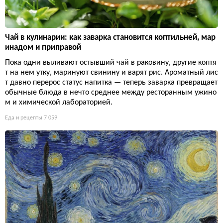
Чай в кулинарии: как заварка становится коптильней, мар
инадом и приправой
Пока одни выливают остывший чай в раковину, другие коптя
т на нем утку, маринуют свинину и варят рис. Ароматный лис
т давно перерос статус напитка — теперь заварка превращает
обычные блюда в нечто среднее между ресторанным ужино
м и химической лабораторией.
Еда и рецепты
7 059