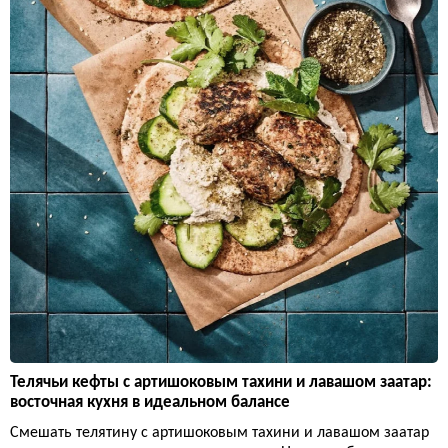
Телячьи кефты с артишоковым тахини и лавашом заатар:
восточная кухня в идеальном балансе
Смешать телятину с артишоковым тахини и лавашом заатар