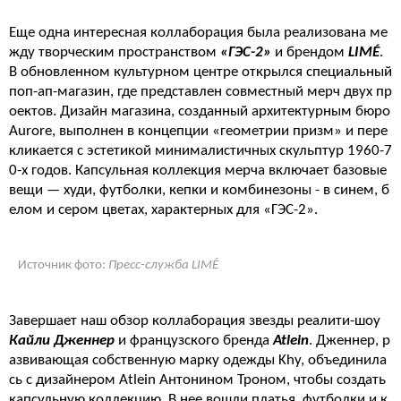
Еще одна интересная коллаборация была реализована ме
жду творческим пространством
«ГЭС-2»
и брендом
LIMÉ
.
В обновленном культурном центре открылся специальный
поп-ап-магазин, где представлен совместный мерч двух пр
оектов. Дизайн магазина, созданный архитектурным бюро
Aurore, выполнен в концепции «геометрии призм» и пере
кликается с эстетикой минималистичных скульптур 1960-7
0-х годов. Капсульная коллекция мерча включает базовые
вещи — худи, футболки, кепки и комбинезоны - в синем, б
елом и сером цветах, характерных для «ГЭС-2».
Источник фото:
Пресс-служба LIMÉ
Завершает наш обзор коллаборация звезды реалити-шоу
Кайли Дженнер
и французского бренда
Atlein
. Дженнер, р
азвивающая собственную марку одежды Khy, объединила
сь с дизайнером Atlein Антонином Троном, чтобы создать
капсульную коллекцию. В нее вошли платья, футболки и к