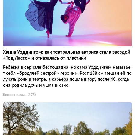
Ханна Уоддингем: как театральная актриса стала звездой
«Тед Лассо» и отказалась от пластики
Ребекка в сериале беспощадна, но сама Уоддингем называе
т себя «бродячей сестрой» героини. Рост 188 см мешал ей по
лучать роли в театре, а карьера пошла в гору после 40, когда
она родила дочь и ушла в кино.
Кино и сериалы
2 778