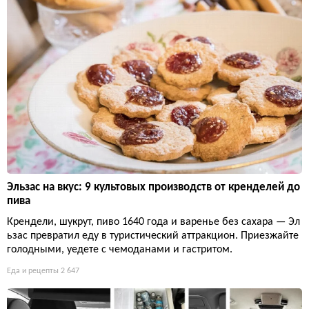
Эльзас на вкус: 9 культовых производств от кренделей до
пива
Крендели, шукрут, пиво 1640 года и варенье без сахара — Эл
ьзас превратил еду в туристический аттракцион. Приезжайте
голодными, уедете с чемоданами и гастритом.
Еда и рецепты
2 647