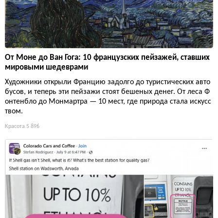
От Моне до Ван Гога: 10 французских пейзажей, ставших
мировыми шедеврами
Художники открыли Францию задолго до туристических авто
бусов, и теперь эти пейзажи стоят бешеных денег. От леса Ф
онтенбло до Монмартра — 10 мест, где природа стала искусс
твом.
Красота
5 896