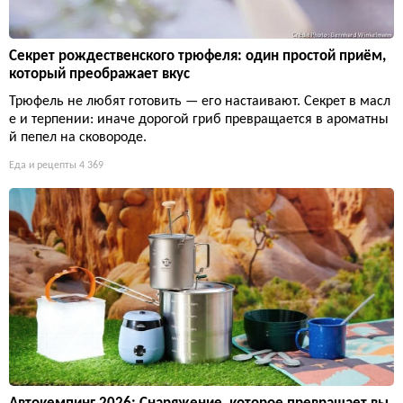
Секрет рождественского трюфеля: один простой приём,
который преображает вкус
Трюфель не любят готовить — его настаивают. Секрет в масл
е и терпении: иначе дорогой гриб превращается в ароматны
й пепел на сковороде.
Еда и рецепты
4 369