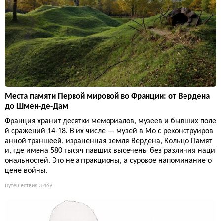
Места памяти Первой мировой во Франции: от Вердена
до Шмен-де-Дам
Франция хранит десятки мемориалов, музеев и бывших поле
й сражений 14-18. В их числе — музей в Мо с реконструиров
анной траншеей, израненная земля Вердена, Кольцо Памят
и, где имена 580 тысяч павших высечены без различия наци
ональностей. Это не аттракционы, а суровое напоминание о
цене войны.
Путешествия
3 469