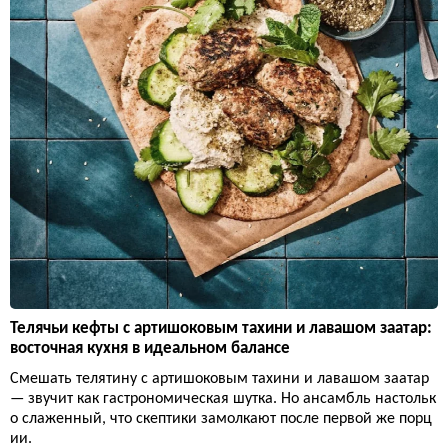
Телячьи кефты с артишоковым тахини и лавашом заатар:
восточная кухня в идеальном балансе
Смешать телятину с артишоковым тахини и лавашом заатар
— звучит как гастрономическая шутка. Но ансамбль настольк
о слаженный, что скептики замолкают после первой же порц
ии.