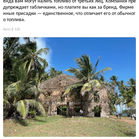
енда вам могут налить топливо от третьих лиц. Компания пре
дупреждает табличками, но платите вы как за бренд. Фирме
нные присадки — единственное, что отличает его от обычног
о топлива.
Авто
6 126