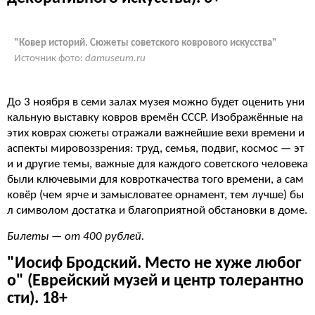
"Ковер историй. Сюжеты советского коврового искусства"
Источник фото:
damuseum.ru
До 3 ноября в семи залах музея можно будет оценить уни
кальную выставку ковров времён СССР. Изображённые на
этих коврах сюжеты отражали важнейшие вехи времени и
аспекты мировоззрения: труд, семья, подвиг, космос — эт
и и другие темы, важные для каждого советского человека
были ключевыми для ковроткачества того времени, а сам
ковёр (чем ярче и замысловатее орнамент, тем лучше) бы
л символом достатка и благоприятной обстановки в доме.
Билеты — от 400 рублей.
"Иосиф Бродский. Место не хуже любог
о" (Еврейский музей и центр толерантно
сти). 18+