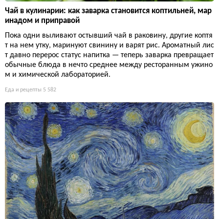
Чай в кулинарии: как заварка становится коптильней, мар
инадом и приправой
Пока одни выливают остывший чай в раковину, другие коптя
т на нем утку, маринуют свинину и варят рис. Ароматный лис
т давно перерос статус напитка — теперь заварка превращает
обычные блюда в нечто среднее между ресторанным ужино
м и химической лабораторией.
Еда и рецепты
5 582