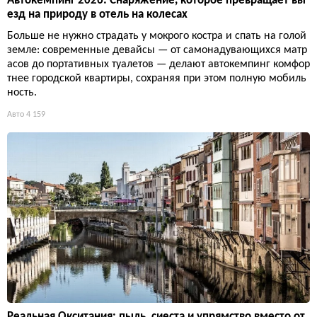
Автокемпинг 2026: Снаряжение, которое превращает вы
езд на природу в отель на колесах
Больше не нужно страдать у мокрого костра и спать на голой
земле: современные девайсы — от самонадувающихся матр
асов до портативных туалетов — делают автокемпинг комфор
тнее городской квартиры, сохраняя при этом полную мобиль
ность.
Авто
4 159
Реальная Окситания: пыль, сиеста и упрямство вместо от