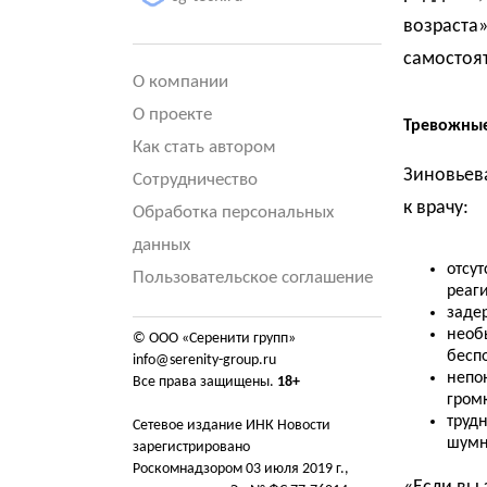
возраста»
самостоя
О компании
О проекте
Тревожные
Как стать автором
Зиновьев
Сотрудничество
к врачу:
Обработка персональных
данных
отсут
Пользовательское соглашение
реаг
заде
необ
© ООО «Серенити групп»
беспо
info@serenity-group.ru
непо
Все права защищены.
18+
громк
труд
Сетевое издание ИНК Новости
шумн
зарегистрировано
Роскомнадзором 03 июля 2019 г.,