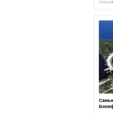
Питомцы
Самые
Бони