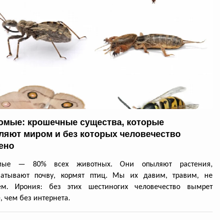
омые: крошечные существа, которые
ляют миром и без которых человечество
ено
омые — 80% всех животных. Они опыляют растения,
батывают почву, кормят птиц. Мы их давим, травим, не
ем. Ирония: без этих шестиногих человечество вымрет
, чем без интернета.