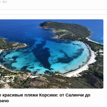
817
 красивые пляжи Корсики: от Салинчи до
фачо