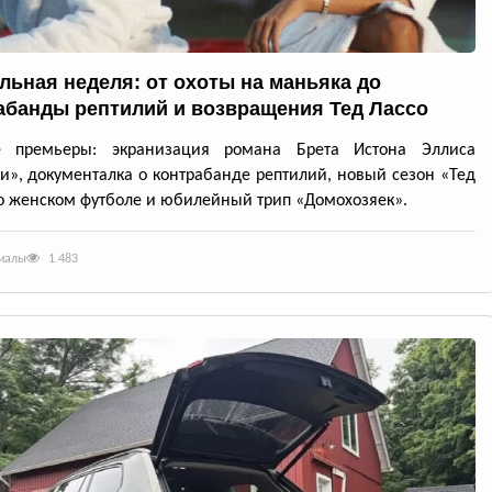
льная неделя: от охоты на маньяка до
абанды рептилий и возвращения Тед Лассо
е премьеры: экранизация романа Брета Истона Эллиса
и», документалка о контрабанде рептилий, новый сезон «Тед
о женском футболе и юбилейный трип «Домохозяек».
риалы
1 483