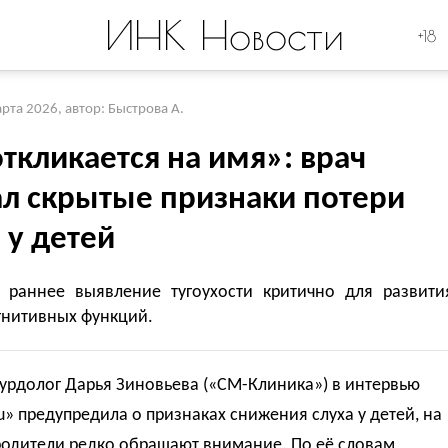
ИНК Новости
+18
арта 2026
,
автор: Быстрова А.
ткликается на имя»: врач
ал скрытые признаки потери
 у детей
: раннее выявление тугоухости критично для развити
гнитивных функций.
сурдолог
Дарья Зиновьева
(«СМ-Клиника») в интервью
u» предупредила о признаках снижения слуха у детей, на
родители редко обращают внимание. По её словам,