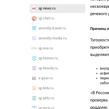
несвоевр
sg-news.ru
речевого 
sg-chef.ru
serenity-travel.ru
Причины и
serenity-media.ru
Тугоухост
приобрет
sg-eva.ru
выделяют
sg-homes.ru
sg-beauty.ru
внут
асфи
пере
e-gear.ru
забо
sg-kids.ru
«В Росси
sg-pets.ru
проверка 
роддоме, 
sg-tech.ru