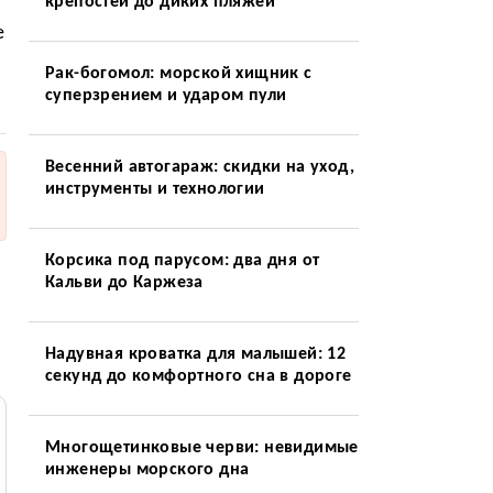
крепостей до диких пляжей
е
Рак-богомол: морской хищник с
суперзрением и ударом пули
Весенний автогараж: скидки на уход,
инструменты и технологии
Корсика под парусом: два дня от
Кальви до Каржеза
Надувная кроватка для малышей: 12
секунд до комфортного сна в дороге
Многощетинковые черви: невидимые
инженеры морского дна