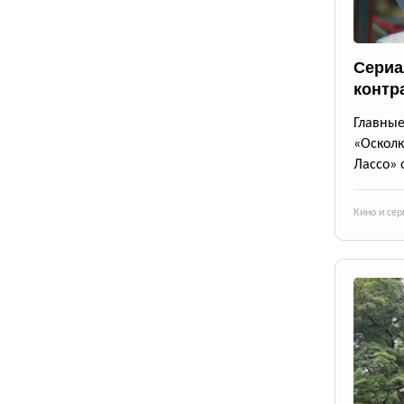
Сериа
контр
Главны
«Осколк
Лассо» 
Кино и се