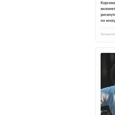
Корсик
киломе
рискнут
но иног
Путешеств