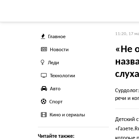
11:20, 17 м
Главное
«Не о
Новости
назв
Леди
слуха
Технологии
Авто
Сурдолог
речи и ко
Спорт
Кино и сериалы
Детский 
«Газете.R
Читайте также:
которые 