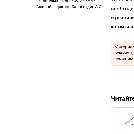
«Если вы 
свидетельство Эл № ФС 77-76014
Главный редактор - Балыбердин А.О.
необходим
и реабил
когнитивн
Материал
рекоменд
лечащим 
Читайт