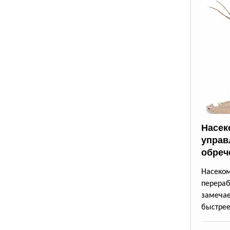
Насек
управ
обреч
Насек
перера
замеча
быстрее