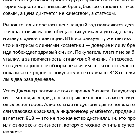
тория маркетинга: нишевый бренд быстро становится мас
совым, а цена диктуется не качеством, а статусом.
Рынок текилы перенасыщен: каждый год появляются деся
тки крафтовых марок, обещающих уникальную выдержку
и агаву с одной плантации. 818 использует ту же тактику,
что и актрисы с линиями косметики — доверие к лицу бре
нда побеждает здравый смысл. Покупатель платит не за б
утылку, а за причастность к гламурной жизни. Интересно,
что дегустационные обзоры независимых экспертов часто
показывают: рядовые покупатели не отличают 818 от теки
лы в два раза дешевле.
Успех Дженнер логичен с точки зрения бизнеса. Её аудитор
ия — молодые люди, для которых реальность важнее вкус
овых рецепторов. Алкогольная индустрия давно поняла: е
сли упаковка красивая, а инфлюенсер улыбается, продажи
взлетают. 818 — это не про качество дистилляции, это про
иллюзию эксклюзивности, которую можно купить в супер
маркете.