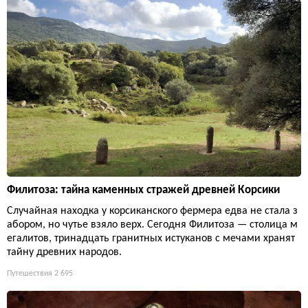
Филитоза: тайна каменных стражей древней Корсики
Случайная находка у корсиканского фермера едва не стала з
абором, но чутье взяло верх. Сегодня Филитоза — столица м
егалитов, тринадцать гранитных истуканов с мечами хранят
тайну древних народов.
Путешествия
2 695