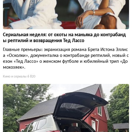
Сериальная неделя: от охоты на маньяка до контрабанд
ы рептилий и возвращения Тед Лассо
Главные премьеры: экранизация романа Брета Истона Эллис
а «Осколки», документалка о контрабанде рептилий, новый с
езон «Тед Лассо» о женском футболе и юбилейный трип «До
мохозяек».
Кино и сериалы
6 820