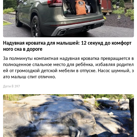
Надувная кроватка для малышей: 12 секунд до комфорт
ного сна в дороге
За полминуты компактная надувная кроватка превращается в
полноценное спальное место для ребёнка, избавляя родител
ей от громоздкой детской мебели в отпуске. Насос шумный, з
ато малыш спит отлично.
Дети
8 397