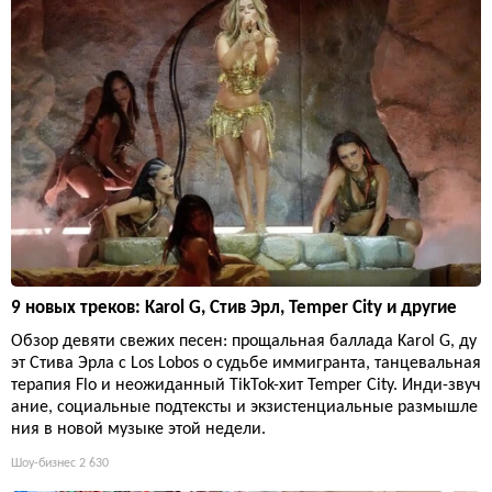
9 новых треков: Karol G, Стив Эрл, Temper City и другие
Обзор девяти свежих песен: прощальная баллада Karol G, ду
эт Стива Эрла с Los Lobos о судьбе иммигранта, танцевальная
терапия Flo и неожиданный TikTok-хит Temper City. Инди-звуч
ание, социальные подтексты и экзистенциальные размышле
ния в новой музыке этой недели.
Шоу-бизнес
2 630