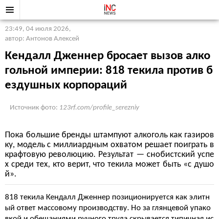
23:49, 04 июля 2026
,
автор: Антонов Алексей
Кендалл Дженнер бросает вызов алко
гольной империи: 818 текила против б
ездушных корпораций
Источник фото:
123rf.com/profile_serezniy
Пока большие бренды штампуют алкоголь как газиров
ку, модель с миллиардным охватом решает поиграть в
крафтовую революцию. Результат — снобистский успе
х среди тех, кто верит, что текила может быть «с душо
й».
818 текила Кендалл Дженнер позиционируется как элитн
ый ответ массовому производству. Но за глянцевой упако
вкой и обещаниями ручного труда скрывается типичная ис