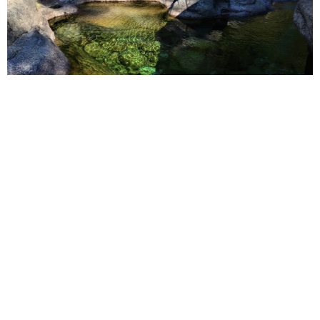
Пять природных бассейнов Корсики: где искать бирюзов
ые купели и почему это не просто пляж
Райские купели Корсики — это не открыточная гладь, а холод
ная вода, опасные тропы и толпы жаждущих. За красоту прид
ется платить: ледяные ванны, скользкие камни и никакой ко
сметики. Готовы нырнуть в суровую романтику?
Путешествия
8 946