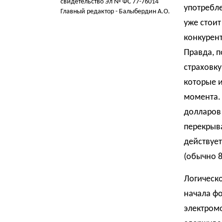
свидетельство Эл № ФС 77-76014
употребле
Главный редактор - Балыбердин А.О.
уже стоит
конкурент
Правда, п
страховку
которые 
момента. 
долларов 
перекрыва
действует
(обычно 8
Логическ
начала ф
электромо