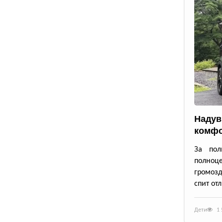
Надув
комфо
За пол
полноце
громозд
спит от
Дети
1 