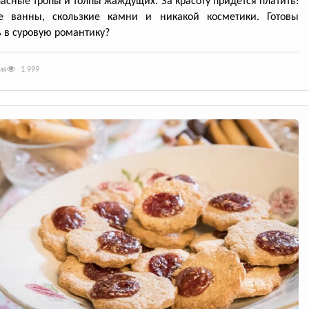
пасные тропы и толпы жаждущих. За красоту придется платить:
е ванны, скользкие камни и никакой косметики. Готовы
 в суровую романтику?
ия
1 999