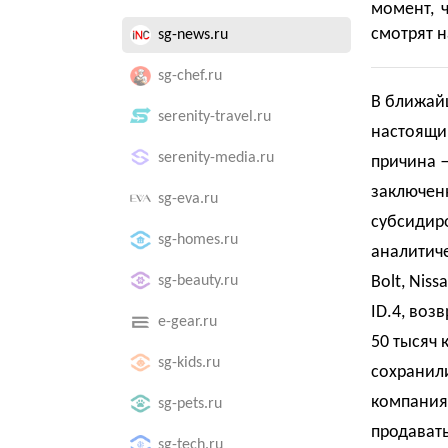
момент, ч
смотрят н
sg-news.ru
sg-chef.ru
В ближай
serenity-travel.ru
настоящи
serenity-media.ru
причина —
заключенн
sg-eva.ru
субсидир
sg-homes.ru
аналитиче
sg-beauty.ru
Bolt, Nis
ID.4, воз
e-gear.ru
50 тысяч 
sg-kids.ru
сохранил
компания
sg-pets.ru
продавать
sg-tech.ru