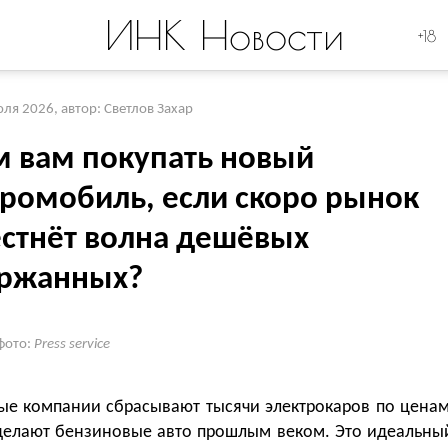
ИНК Новости
+18
юля 2026
,
автор: Светлов Захар
м вам покупать новый
тромобиль, если скоро рынок
естнёт волна дешёвых
ржанных?
фото:
Press service
ые компании сбрасывают тысячи электрокаров по ценам
делают бензиновые авто прошлым веком. Это идеальны