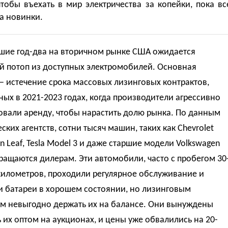
тобы въехать в мир электричества за копейки, пока вс
а новинки.
шие год-два на вторичном рынке США ожидается
й потоп из доступных электромобилей. Основная
 истечение срока массовых лизинговых контрактов,
ых в 2021-2023 годах, когда производители агрессивно
овали аренду, чтобы нарастить долю рынка. По данным
ских агентств, сотни тысяч машин, таких как Chevrolet
san Leaf, Tesla Model 3 и даже старшие модели Volkswagen
вращаются дилерам. Эти автомобили, часто с пробегом 30
километров, проходили регулярное обслуживание и
и батареи в хорошем состоянии, но лизинговым
м невыгодно держать их на балансе. Они вынуждены
 их оптом на аукционах, и цены уже обвалились на 20-