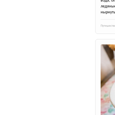
вода, о
ледяны
нырнуть
Путешеств