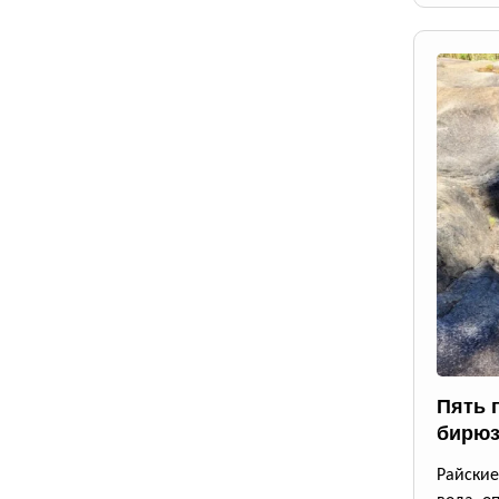
Пять 
бирюз
Райские