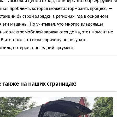
ась высокой ценой входа, то теперь этот барьер рушится
нная проблема, которая может затормозить процесс, —
станций быстрой зарядки в регионах, где в основном
 эти машины. Но учитывая, что многие владельцы
ных электромобилей заряжаются дома, этот момент не
 В итоге тот, кто искал причину не покупать
биль, потеряет последний аргумент.
е также на наших страницах: