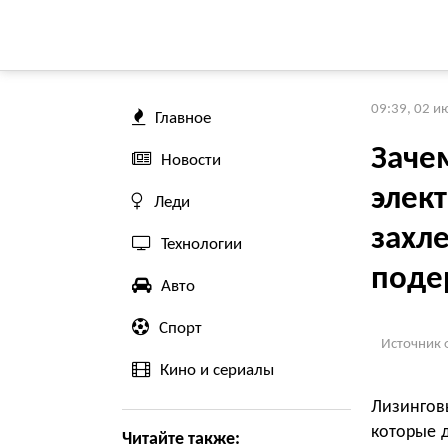
09:39, 02 и
Главное
Заче
Новости
элек
Леди
захл
Технологии
поде
Авто
Спорт
Источник 
Кино и сериалы
Лизингов
которые 
Читайте также: