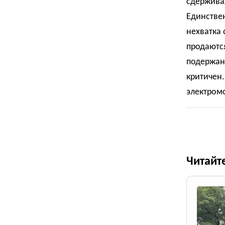
сдерживал
Единстве
нехватка 
продаются
подержан
критичен.
электромо
Читайт