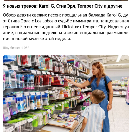
9 новых треков: Karol G, Стив Эрл, Temper City и другие
Обзор девяти свежих песен: прощальная баллада Karol G, ду
эт Стива Эрла с Los Lobos о судьбе иммигранта, танцевальная
терапия Flo и неожиданный TikTok-хит Temper City. Инди-звуч
ание, социальные подтексты и экзистенциальные размышле
ния в новой музыке этой недели.
Шоу-бизнес
1 052