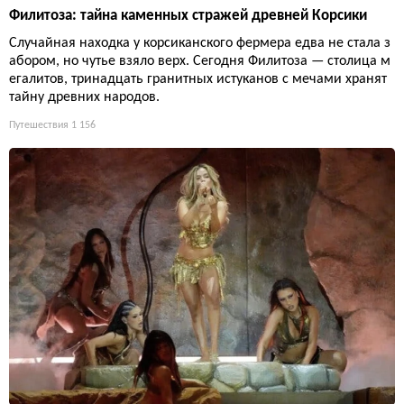
Филитоза: тайна каменных стражей древней Корсики
Случайная находка у корсиканского фермера едва не стала з
абором, но чутье взяло верх. Сегодня Филитоза — столица м
егалитов, тринадцать гранитных истуканов с мечами хранят
тайну древних народов.
Путешествия
1 156