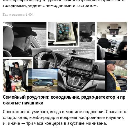
голодными, уедете с чемоданами и гастритом.
Еда и рецепты
8 404
Семейный роуд-трип: холодильник, радар-детектор и пр
оклятые наушники
Спонтанность умирает, когда в машине подростки. Спасают х
олодильник, комбо-радар и вовремя настроенные наушник
и, иначе — три часа концерта в акустике минивэна.