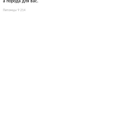
а порода для вас.
Питомцы
9 214