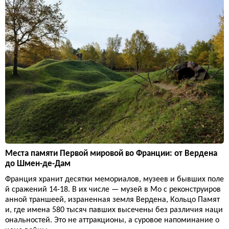
Места памяти Первой мировой во Франции: от Вердена
до Шмен-де-Дам
Франция хранит десятки мемориалов, музеев и бывших поле
й сражений 14-18. В их числе — музей в Мо с реконструиров
анной траншеей, израненная земля Вердена, Кольцо Памят
и, где имена 580 тысяч павших высечены без различия наци
ональностей. Это не аттракционы, а суровое напоминание о