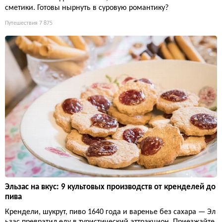
сметики. Готовы нырнуть в суровую романтику?
Путешествия
7 875
Эльзас на вкус: 9 культовых производств от кренделей до
пива
Крендели, шукрут, пиво 1640 года и варенье без сахара — Эл
ьзас превратил еду в туристический аттракцион. Приезжайте