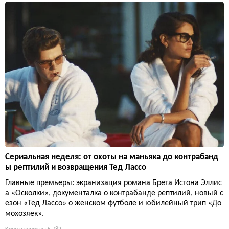
Сериальная неделя: от охоты на маньяка до контрабанд
ы рептилий и возвращения Тед Лассо
Главные премьеры: экранизация романа Брета Истона Эллис
а «Осколки», документалка о контрабанде рептилий, новый с
езон «Тед Лассо» о женском футболе и юбилейный трип «До
мохозяек».