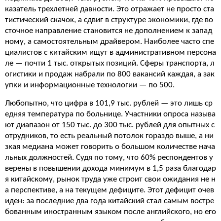
казатель трехлетней давности. Это отражает не просто ста
тистический скачок, а сдвиг в структуре экономики, где во
сточное направление становится не дополнением к запад
ному, а самостоятельным драйвером. Наиболее часто спе
циалистов с китайским ищут в административном персона
ле — почти 1 тыс. открытых позиций. Сферы транспорта, л
огистики и продаж набрали по 800 вакансий каждая, а зак
упки и информационные технологии — по 500.
Любопытно, что цифра в 101,9 тыс. рублей — это лишь ср
едняя температура по больнице. Участники опроса называ
ют диапазон от 150 тыс. до 300 тыс. рублей для опытных с
отрудников, то есть реальный потолок гораздо выше, а ни
зкая медиана может говорить о большом количестве нача
льных должностей. Судя по тому, что 60% респондентов у
верены в повышении дохода минимум в 1,5 раза благодар
я китайскому, рынок труда уже строит свои ожидания не н
а перспективе, а на текущем дефиците. Этот дефицит очев
иден: за последние два года китайский стал самым востре
бованным иностранным языком после английского, но его