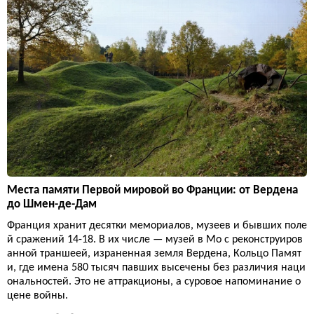
Места памяти Первой мировой во Франции: от Вердена
до Шмен-де-Дам
Франция хранит десятки мемориалов, музеев и бывших поле
й сражений 14-18. В их числе — музей в Мо с реконструиров
анной траншеей, израненная земля Вердена, Кольцо Памят
и, где имена 580 тысяч павших высечены без различия наци
ональностей. Это не аттракционы, а суровое напоминание о
цене войны.