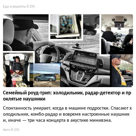
Еда и рецепты
8 295
Семейный роуд-трип: холодильник, радар-детектор и пр
оклятые наушники
Спонтанность умирает, когда в машине подростки. Спасают х
олодильник, комбо-радар и вовремя настроенные наушник
и, иначе — три часа концерта в акустике минивэна.
Авто
8 255