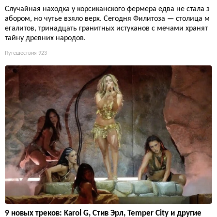
Случайная находка у корсиканского фермера едва не стала з
абором, но чутье взяло верх. Сегодня Филитоза — столица м
егалитов, тринадцать гранитных истуканов с мечами хранят
тайну древних народов.
Путешествия
923
9 новых треков: Karol G, Стив Эрл, Temper City и другие