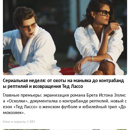
Сериальная неделя: от охоты на маньяка до контрабанд
ы рептилий и возвращения Тед Лассо
Главные премьеры: экранизация романа Брета Истона Эллис
а «Осколки», документалка о контрабанде рептилий, новый с
езон «Тед Лассо» о женском футболе и юбилейный трип «До
мохозяек».
Кино и сериалы
5 683