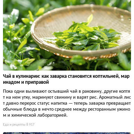
Чай в кулинарии: как заварка становится коптильней, мар
инадом и приправой
Пока одни выливают остывший чай в раковину, другие коптя
т на нем утку, маринуют свинину и варят рис. Ароматный лис
т давно перерос статус напитка — теперь заварка превращает
обычные блюда в нечто среднее между ресторанным ужино
м и химической лабораторией.
Еда и рецепты
8 917