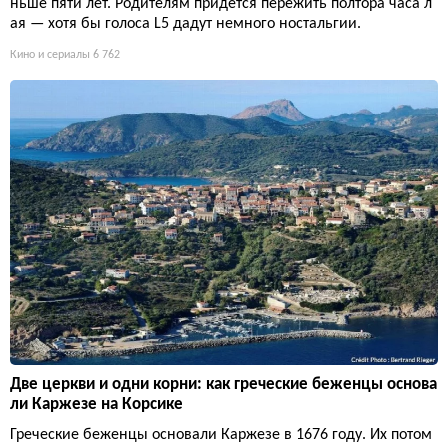
ньше пяти лет. Родителям придётся пережить полтора часа л
ая — хотя бы голоса L5 дадут немного ностальгии.
Кино и сериалы
6 762
Две церкви и одни корни: как греческие беженцы основа
ли Каржезе на Корсике
Греческие беженцы основали Каржезе в 1676 году. Их потом