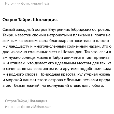
Источник фото:
grapevine.is
Остров Тайри, Шотландия.
Самый западный остров Внутренних Гебридских островов,
Тайри, известен своими нетронутыми пляжами и почти не
земным качеством света благодаря относительно плоско
му ландшафту и многочисленным солнечным часам. Это о
дно из самых солнечных мест в Шотландии. Так что, если в
ам нужно солнце, жизнь в Тайри движется в такт прилива
м и отливам, что делает его идеальным местом для тех, кт
о хочет заняться серфингом или другими подобными вида
ми водного спорта. Природная красота, культурная жизнь
и морской климат этого острова с белыми песками предл
агают безмятежный, но волнующий отдых для любого.
Остров Тайри, Шотландия.
Источник фото:
visittiree.com