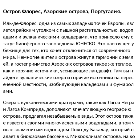
Остров Флорес, Азорские острова, Португалия.
Иль-де-Флорес, одна из самых западных точек Европы, явл
яется райским уголком с пышной растительностью, водоп
адами и вулканическими кальдерами, что принесло ему с
татус биосферного заповедника ЮНЕСКО. Это настоящее у
бежище для тех, кто хочет отключиться от современного
мира. Немногие жители острова живут в гармонии с земл
ей, а гостеприимство Азорских островов такое же теплое,
как и горячие источники, усеивающие ландшафт. Там вы н
айдете вулканические озера и горячие источники на перес
еченной местности, изобилующей кальдерами и фумарол
ами.
Озера с вулканическими кратерами, такие как Лагоа Негра
и Лагоа Комприда, дополняют впечатляющую географию
острова, предлагая незабываемые виды. Этот остров такж
е известен своими многочисленными водопадами, в том ч
исле знаменитым водопадом Поко-ду-Бакалау, который п
адает в бирюзовые бассейны. Микроклимат острова, на ко