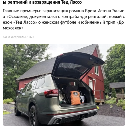
ы рептилий и возвращения Тед Лассо
Главные премьеры: экранизация романа Брета Истона Эллис
а «Осколки», документалка о контрабанде рептилий, новый с
езон «Тед Лассо» о женском футболе и юбилейный трип «До
мохозяек».
Кино и сериалы
3 474