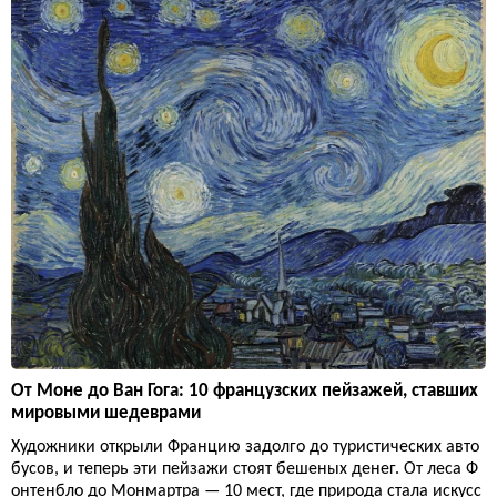
От Моне до Ван Гога: 10 французских пейзажей, ставших
мировыми шедеврами
Художники открыли Францию задолго до туристических авто
бусов, и теперь эти пейзажи стоят бешеных денег. От леса Ф
онтенбло до Монмартра — 10 мест, где природа стала искусс