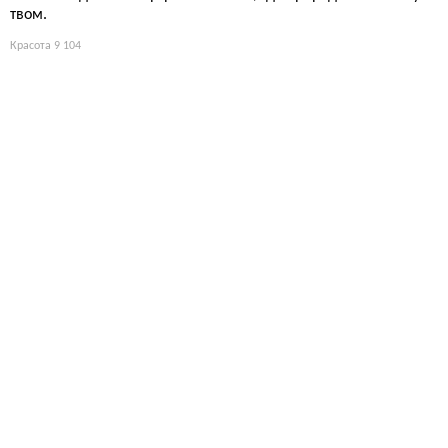
твом.
Красота
9 104