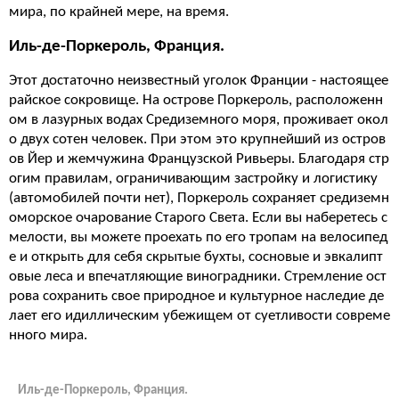
мира, по крайней мере, на время.
Иль-де-Поркероль, Франция.
Этот достаточно неизвестный уголок Франции - настоящее
райское сокровище. На острове Поркероль, расположенн
ом в лазурных водах Средиземного моря, проживает окол
о двух сотен человек. При этом это крупнейший из остров
ов Йер и жемчужина Французской Ривьеры. Благодаря стр
огим правилам, ограничивающим застройку и логистику
(автомобилей почти нет), Поркероль сохраняет средиземн
оморское очарование Старого Света. Если вы наберетесь с
мелости, вы можете проехать по его тропам на велосипед
е и открыть для себя скрытые бухты, сосновые и эвкалипт
овые леса и впечатляющие виноградники. Стремление ост
рова сохранить свое природное и культурное наследие де
лает его идиллическим убежищем от суетливости совреме
нного мира.
Иль-де-Поркероль, Франция.