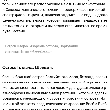
торый влияет его расположение на слиянии Гольфстрима
и Североатлантического течения, поддерживает широкий
спектр флоры и фауны, включая эндемичные виды и драго
ценную растительность, которая покрывает ландшафт в зе
леных тонах, с которыми вы редко сталкиваетесь во время
путешествий.
Остров Флорес, Азорские острова, Португалия.
Источник фото:
britannica.com
Остров Готланд, Швеция.
Самый большой остров Балтийского моря, Готланд, славит
ся своим уникальным известняковым плато. Эта ровная ка
менистая местность является домом для удивительного р
азнообразия выносливых видов растений, которые адапти
ровались к мелководью и суровым условиям острова. Из
юминкой является средневековое очарование Висбю Висб
ю, главного города острова, окруженного хорошо сохрани