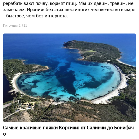
рерабатывают почву, кормят птиц. Мы их давим, травим, не
замечаем. Ирония: без этих шестиногих человечество вымре
т быстрее, чем без интернета.
Питомцы
2 911
Самые красивые пляжи Корсики: от Салинчи до Бонифач
о