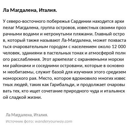
Ла Магдалена, Италия.
У северо-восточного побережья Сардинии находится архи
пелаг Магдалена, группа островов, известных своими проз
рачными водами и нетронутыми пляжами. Главный остро
в, который также называют Ла-Магдалена, может похваста
ться очаровательным городом с населением около 12 000
человек, зданиями в пастельных тонах и атмосферой полн
ого расслабления. Этот архипелаг с охраняемыми морски
ми районами и соседними островами, которые в основно
м необитаемы, служит базой для изучения этого средизем
номорского рая. Место, которое вдохновило многих извес
тных людей, таких как Гарибальди, и продолжает очаровы
вать тех, кто ищет сочетание природного чуда и итальянск
ой сладкой жизни.
Ла Магдалена, Италия.
Источник фото:
wanderyourway.com