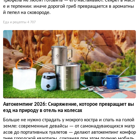
Трюфель не любят готовить — его настаивают. Секрет в масл
е и терпении: иначе дорогой гриб превращается в ароматны
й пепел на сковороде.
Еда и рецепты
4 707
Автокемпинг 2026: Снаряжение, которое превращает вы
езд на природу в отель на колесах
Больше не нужно страдать у мокрого костра и спать на голой
земле: современные девайсы — от самонадувающихся матр
асов до портативных туалетов — делают автокемпинг комфор
тнее городской квартиры, сохраняя при этом полную мобиль