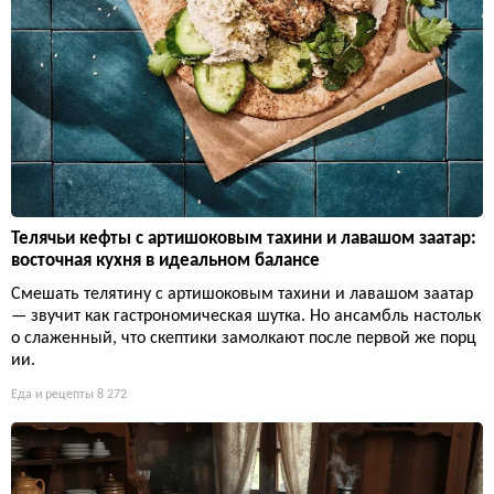
Телячьи кефты с артишоковым тахини и лавашом заатар:
восточная кухня в идеальном балансе
Смешать телятину с артишоковым тахини и лавашом заатар
— звучит как гастрономическая шутка. Но ансамбль настольк
о слаженный, что скептики замолкают после первой же порц
ии.
Еда и рецепты
8 272