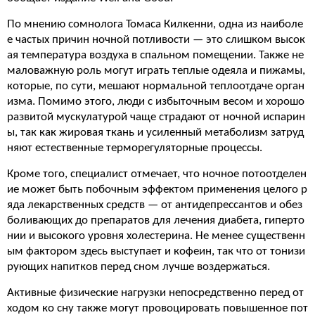
По мнению сомнолога Томаса Килкенни, одна из наиболе
е частых причин ночной потливости — это слишком высок
ая температура воздуха в спальном помещении. Также не
маловажную роль могут играть теплые одеяла и пижамы,
которые, по сути, мешают нормальной теплоотдаче орган
изма. Помимо этого, люди с избыточным весом и хорошо
развитой мускулатурой чаще страдают от ночной испарин
ы, так как жировая ткань и усиленный метаболизм затруд
няют естественные терморегуляторные процессы.
Кроме того, специалист отмечает, что ночное потоотделен
ие может быть побочным эффектом применения целого р
яда лекарственных средств — от антидепрессантов и обез
боливающих до препаратов для лечения диабета, гиперто
нии и высокого уровня холестерина. Не менее существенн
ым фактором здесь выступает и кофеин, так что от тонизи
рующих напитков перед сном лучше воздержаться.
Активные физические нагрузки непосредственно перед от
ходом ко сну также могут провоцировать повышенное пот