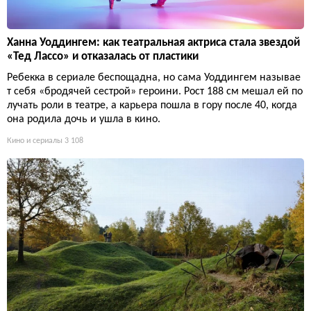
Ханна Уоддингем: как театральная актриса стала звездой
«Тед Лассо» и отказалась от пластики
Ребекка в сериале беспощадна, но сама Уоддингем называе
т себя «бродячей сестрой» героини. Рост 188 см мешал ей по
лучать роли в театре, а карьера пошла в гору после 40, когда
она родила дочь и ушла в кино.
Кино и сериалы
3 108