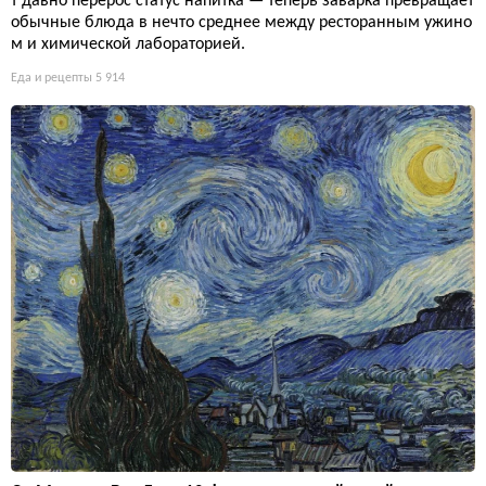
т давно перерос статус напитка — теперь заварка превращает
обычные блюда в нечто среднее между ресторанным ужино
м и химической лабораторией.
Еда и рецепты
5 914