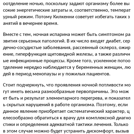
оотделение ночью, поскольку задают организму более вы
сокие энергетические затраты и, соответственно, температ
урный режим. Потому Килкенни советует избегать таких з
анятий в вечернее время.
Вместе с тем, ночная испарина может быть симптомом ра
звития серьезных патологий. В их число входят диабет, сер
дечно-сосудистые заболевания, рассеянный склероз, ожир
ение, гиперфункция щитовидной железы, а также различн
ые инфекционные процессы. Кроме того, усиленное потоо
тделение нередко наблюдается у беременных женщин, лю
дей в период менопаузы и у пожилых пациентов.
Стоит подчеркнуть, что проявления ночной потливости мо
гут иметь весьма разнообразные первопричины. Это мож
ет быть и результат элементарного перегрева, и показател
ь скрытых нарушений в работе организма. Поэтому, если
данное явление приобретает систематический характер, ц
елесообразно обратиться к врачу для комплексной диагно
стики и определения адекватной тактики лечения. Только
в этом случае можно будет устранить дискомфорт, вызыв