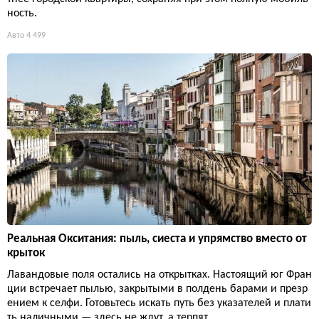
ность.
Авто
4 499
Реальная Окситания: пыль, сиеста и упрямство вместо от
крыток
Лавандовые поля остались на открытках. Настоящий юг Фран
ции встречает пылью, закрытыми в полдень барами и презр
ением к селфи. Готовьтесь искать путь без указателей и плати
ть наличными — здесь не ждут, а терпят.