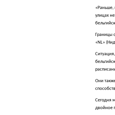
«Раньше, 
улицах н
бельгийс
Границы 
«NL» (Нид
Ситуация,
бельгийс
расписани
Они такж
способст
Сегодня м
двойное г