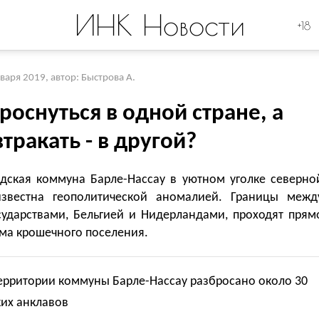
ИНК Новости
+18
нваря 2019
,
автор: Быстрова А.
роснуться в одной стране, а
тракать - в другой?
дская коммуна Барле-Нассау в уютном уголке северно
звестна геополитической аномалией. Границы межд
сударствами, Бельгией и Нидерландами, проходят прям
ома крошечного поселения.
территории коммуны Барле-Нассау разбросано около 30
ких анклавов