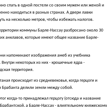
но спать в одной постели со своим мужем или женой и
нно находиться в разных странах. А двери лавки
ть на несколько метров, чтобы избежать налогов.
территории коммуны Барле-Нассау разбросано около 30
их анклавов, которые имеют общее название Барле-
 они напоминают изображения амеб из учебника
 Внутри некоторых из них - крошечные ядра -
дская территория.
утаная происходит из средневековья, когда герцоги и
и Брабанта делили земли между собой.
тог когда-то принадлежал герцогу (отсюда и название
 Брабантской, а Барле-Нассау - влиятельному княжескому