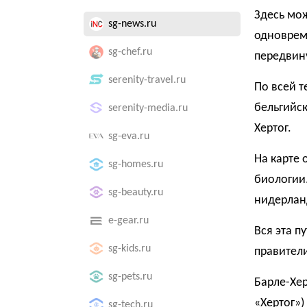
Здесь мож
sg-news.ru
одновреме
sg-chef.ru
передвину
serenity-travel.ru
По всей 
бельгийск
serenity-media.ru
Хертог.
sg-eva.ru
На карте
sg-homes.ru
биологии.
sg-beauty.ru
нидерлан
e-gear.ru
Вся эта п
sg-kids.ru
правител
sg-pets.ru
Барле-Хер
«Хертог»)
sg-tech.ru