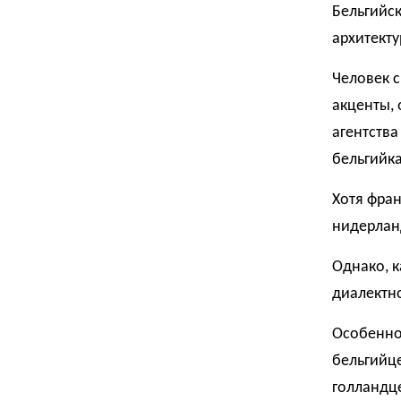
Бельгийс
архитект
Человек с
акценты, 
агентства
бельгийка
Хотя фран
нидерлан
Однако, к
диалектно
Особенно
бельгийце
голландце