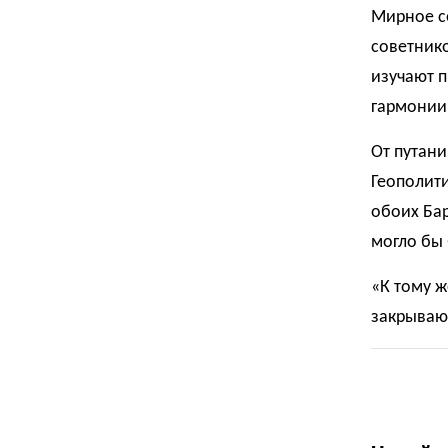
Мирное с
советник
изучают п
гармонии
От путани
Геополити
обоих Бар
могло бы 
«К тому ж
закрывают