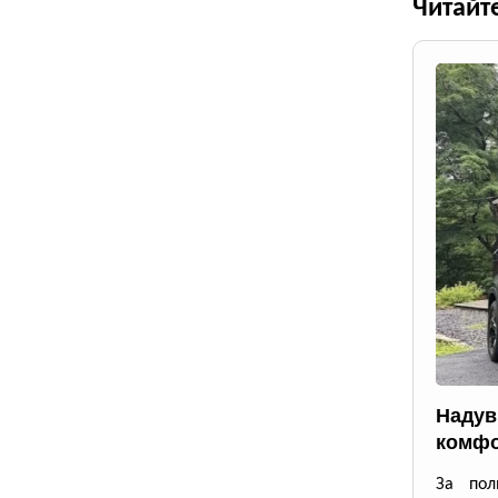
Читайт
Надув
комфо
За пол