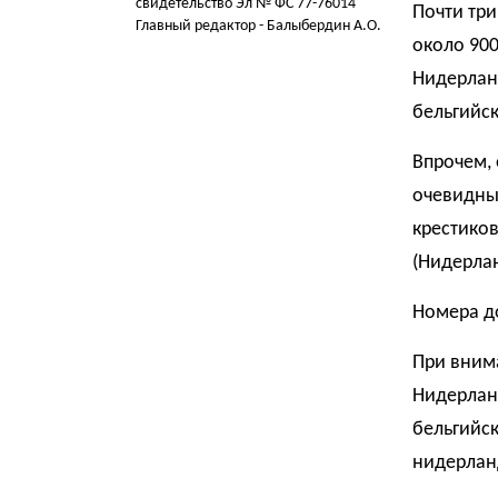
свидетельство Эл № ФС 77-76014
Почти три
Главный редактор - Балыбердин А.О.
около 900
Нидерлан
бельгийск
Впрочем, 
очевидны
крестиков
(Нидерлан
Номера д
При вним
Нидерлан
бельгийск
нидерлан