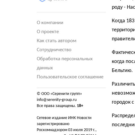
роду - На
Когда 183
О компании
территор
О проекте
правители
Как стать автором
Сотрудничество
Фактическ
Обработка персональных
когда пос
данных
Бельгию.
Пользовательское соглашение
Различить
невозможн
© ООО «Серенити групп»
info@serenity-group.ru
городок с
Все права защищены.
18+
Распредел
Сетевое издание ИНК Новости
зарегистрировано
последни
Роскомнадзором 03 июля 2019 г.,