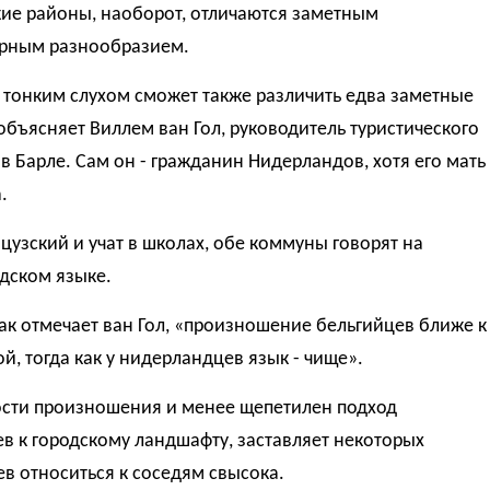
кие районы, наоборот, отличаются заметным
урным разнообразием.
 тонким слухом сможет также различить едва заметные
объясняет Виллем ван Гол, руководитель туристического
 в Барле. Сам он - гражданин Нидерландов, хотя его мать 
.
цузский и учат в школах, обе коммуны говорят на
дском языке.
ак отмечает ван Гол, «произношение бельгийцев ближе к
й, тогда как у нидерландцев язык - чище».
сти произношения и менее щепетилен подход
в к городскому ландшафту, заставляет некоторых
в относиться к соседям свысока.