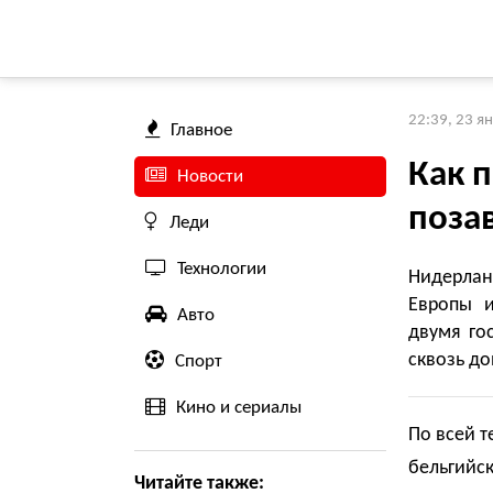
22:39, 23 я
Главное
Как п
Новости
позав
Леди
Технологии
Нидерлан
Европы и
Авто
двумя го
сквозь д
Спорт
Кино и сериалы
По всей 
бельгийс
Читайте также: