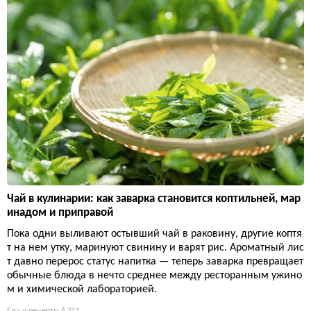
Чай в кулинарии: как заварка становится коптильней, мар
инадом и приправой
Пока одни выливают остывший чай в раковину, другие коптя
т на нем утку, маринуют свинину и варят рис. Ароматный лис
т давно перерос статус напитка — теперь заварка превращает
обычные блюда в нечто среднее между ресторанным ужино
м и химической лабораторией.