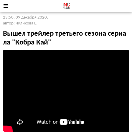
23:50, 09 декабря 2020
,
автор: Чуликова Е.
Вышел трейлер третьего сезона сериа
ла "Кобра Кай"
Дэниел и Джонни объединяются, чтобы спасти школу