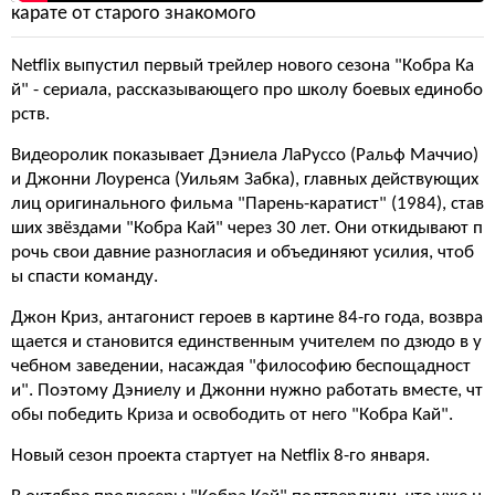
карате от старого знакомого
Netflix выпустил первый трейлер нового сезона "Кобра Ка
й" - сериала, рассказывающего про школу боевых единобо
рств.
Видеоролик показывает Дэниела ЛаРуссо (Ральф Маччио)
и Джонни Лоуренса (Уильям Забка), главных действующих
лиц оригинального фильма "Парень-каратист" (1984), став
ших звёздами "Кобра Кай" через 30 лет. Они откидывают п
рочь свои давние разногласия и объединяют усилия, чтоб
ы спасти команду.
Джон Криз, антагонист героев в картине 84-го года, возвра
щается и становится единственным учителем по дзюдо в у
чебном заведении, насаждая "философию беспощадност
и". Поэтому Дэниелу и Джонни нужно работать вместе, чт
обы победить Криза и освободить от него "Кобра Кай".
Новый сезон проекта стартует на Netflix 8-го января.