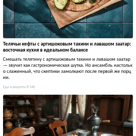
Телячьи кефты с артишоковым тахини и лавашом заатар:
восточная кухня в идеальном балансе
Смешать телятину с артишоковым тахини и лавашом заатар
— звучит как гастрономическая шутка. Но ансамбль настольк
о слаженный, что скептики замолкают после первой же порц
ии.
Еда и рецепты
8 540