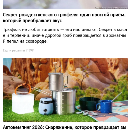
Секрет рождественского трюфеля: один простой приём,
который преображает вкус
Трюфель не любят готовить — его настаивают. Секрет в масл
е и терпении: иначе дорогой гриб превращается в ароматны
й пепел на сковороде.
Еда и рецепты
7 399
Автокемпинг 2026: Снаряжение, которое превращает вы