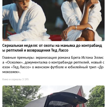
Сериальная неделя: от охоты на маньяка до контрабанд
ы рептилий и возвращения Тед Лассо
Главные премьеры: экранизация романа Брета Истона Эллис
а «Осколки», документалка о контрабанде рептилий, новый с
езон «Тед Лассо» о женском футболе и юбилейный трип «До
мохозяек».
Кино и сериалы
3 195