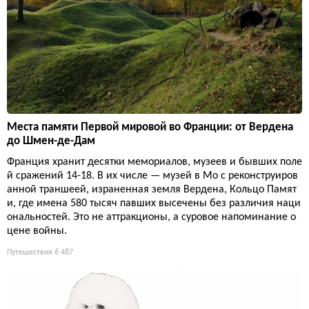
Места памяти Первой мировой во Франции: от Вердена
до Шмен-де-Дам
Франция хранит десятки мемориалов, музеев и бывших поле
й сражений 14-18. В их числе — музей в Мо с реконструиров
анной траншеей, израненная земля Вердена, Кольцо Памят
и, где имена 580 тысяч павших высечены без различия наци
ональностей. Это не аттракционы, а суровое напоминание о
цене войны.
Путешествия
6 487