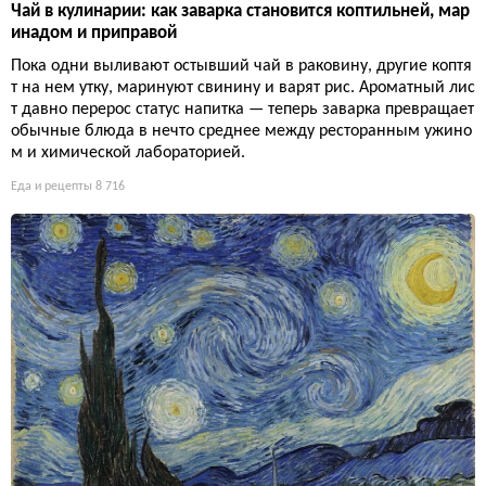
Чай в кулинарии: как заварка становится коптильней, мар
инадом и приправой
Пока одни выливают остывший чай в раковину, другие коптя
т на нем утку, маринуют свинину и варят рис. Ароматный лис
т давно перерос статус напитка — теперь заварка превращает
обычные блюда в нечто среднее между ресторанным ужино
м и химической лабораторией.
Еда и рецепты
8 716