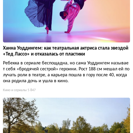
Ханна Уоддингем: как театральная актриса стала звездой
«Тед Лассо» и отказалась от пластики
Ребекка в сериале беспощадна, но сама Уоддингем называе
т себя «бродячей сестрой» героини. Рост 188 см мешал ей по
лучать роли в театре, а карьера пошла в гору после 40, когда
она родила дочь и ушла в кино.
Кино и сериалы
5 847