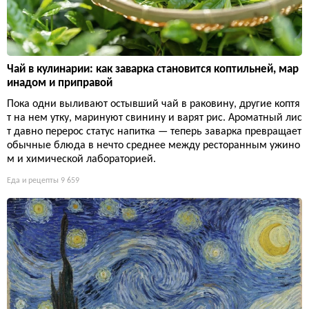
Чай в кулинарии: как заварка становится коптильней, мар
инадом и приправой
Пока одни выливают остывший чай в раковину, другие коптя
т на нем утку, маринуют свинину и варят рис. Ароматный лис
т давно перерос статус напитка — теперь заварка превращает
обычные блюда в нечто среднее между ресторанным ужино
м и химической лабораторией.
Еда и рецепты
9 659