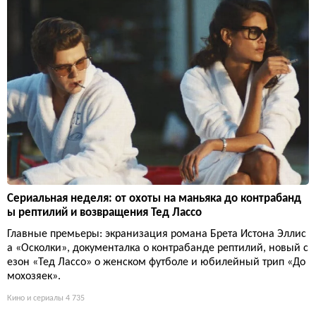
Сериальная неделя: от охоты на маньяка до контрабанд
ы рептилий и возвращения Тед Лассо
Главные премьеры: экранизация романа Брета Истона Эллис
а «Осколки», документалка о контрабанде рептилий, новый с
езон «Тед Лассо» о женском футболе и юбилейный трип «До
мохозяек».
Кино и сериалы
4 735