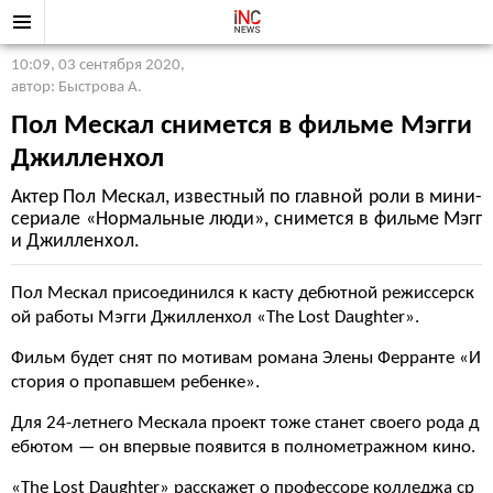
10:09, 03 сентября 2020
,
автор: Быстрова А.
Пол Мескал снимется в фильме Мэгги
Джилленхол
Актер Пол Мескал, известный по главной роли в мини-
сериале «Нормальные люди», снимется в фильме Мэгг
и Джилленхол.
Пол Мескал присоединился к касту дебютной режиссерск
ой работы Мэгги Джилленхол «The Lost Daughter».
Фильм будет снят по мотивам романа Элены Ферранте «И
стория о пропавшем ребенке».
Для 24-летнего Мескала проект тоже станет своего рода д
ебютом — он впервые появится в полнометражном кино.
«The Lost Daughter» расскажет о профессоре колледжа ср