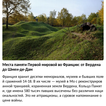
Места памяти Первой мировой во Франции: от Вердена
до Шмен-де-Дам
Франция хранит десятки мемориалов, музеев и бывших поле
й сражений 14-18. В их числе — музей в Мо с реконструиров
анной траншеей, израненная земля Вердена, Кольцо Памят
и, где имена 580 тысяч павших высечены без различия наци
ональностей. Это не аттракционы, а суровое напоминание о
цене войны.