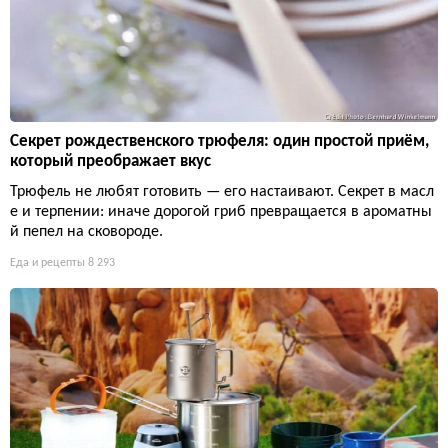
Секрет рождественского трюфеля: один простой приём,
который преображает вкус
Трюфель не любят готовить — его настаивают. Секрет в масл
е и терпении: иначе дорогой гриб превращается в ароматны
й пепел на сковороде.
Еда и рецепты
8 293